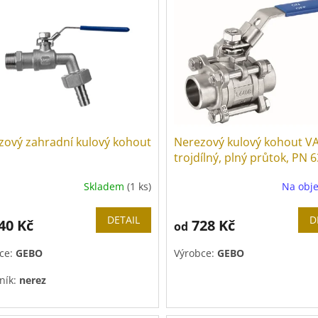
zový zahradní kulový kohout
Nerezový kulový kohout V
trojdílný, plný průtok, PN 6
páka
Skladem
(1 ks)
Na obj
DETAIL
D
40 Kč
728 Kč
od
ce:
GEBO
Výrobce:
GEBO
ník:
nerez