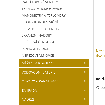
RADIÁTOROVÉ VENTILY
TERMOSTATICKÉ HLAVICE
MANOMETRY A TEPLOMĚRY
SIFONY KONDENZAČNÍ
OSTATNÍ PŘÍSLUŠENSTVÍ
EXPANZNÍ NÁDOBY
OBĚHOVÁ ČERPADLA
PLYNOVÉ HADICE
Nere
NEREZOVÉ VLNOVCE
dvoud
páka
MĚŘENÍ A REGULACE
VODOVODNÍ BATERIE
4
od
ODPADY A KANALIZACE
Výrob
ZAHRADA
NÁDRŽE