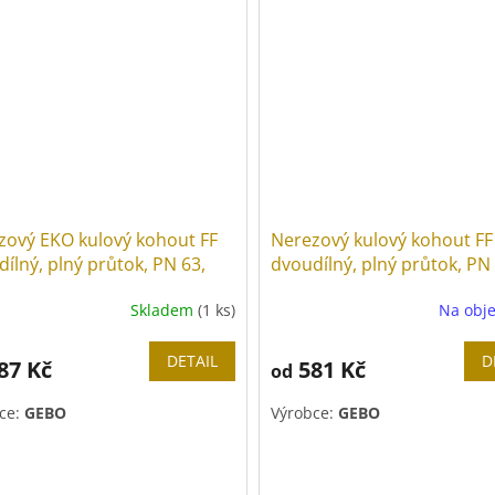
zový EKO kulový kohout FF
Nerezový kulový kohout FF
ílný, plný průtok, PN 63,
dvoudílný, plný průtok, PN 
páka
Skladem
(1 ks)
Na obj
DETAIL
D
87 Kč
581 Kč
od
ce:
GEBO
Výrobce:
GEBO