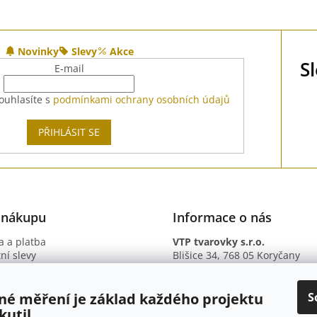
Novinky
Slevy
Akce
S
E-mail
ouhlasíte s
podmínkami ochrany osobních údajů
PŘIHLÁSIT SE
 nákupu
Informace o nás
 a platba
VTP tvarovky s.r.o.
ní slevy
Blišice 34, 768 05 Koryčany
otazy
IČ: 09895345
ní podmínky
DIČ: CZ09895345
ky ochrany osobních údajů
B. ú.: 2301934375/2010 (Fio ba
S
né měření je základ každého projektu
kutil.