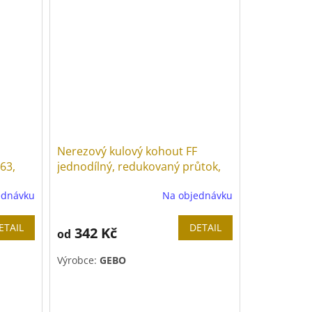
Nerezový kulový kohout FF
63,
jednodílný, redukovaný průtok,
PN 63, páka
ednávku
Na objednávku
ETAIL
DETAIL
342 Kč
od
Výrobce:
GEBO