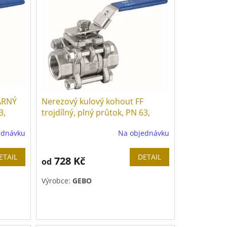
ARNÝ
Nerezový kulový kohout FF
3,
trojdílný, plný průtok, PN 63,
páka
ednávku
Na objednávku
ETAIL
DETAIL
728 Kč
od
Výrobce:
GEBO