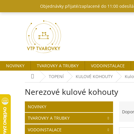
Přejít
Objednávky přijaté/zaplacené do 11:00 odesílám
na
obsah
NOVINKY
TVAROVKY A TRUBKY
VODOINSTALACE
Domů
TOPENÍ
KULOVÉ KOHOUTY
Kulo
Nerezové kulové kohouty
P
Ř
Přeskočit
NOVINKY
o
kategorie
a
Dopo
s
z
TVAROVKY A TRUBKY
t
e
r
n
VODOINSTALACE