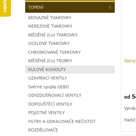
V
a
í
TOPENÍ
ý
n
p
p
n
r
MOSAZNÉ TVAROVKY
i
í
o
NEREZOVÉ TVAROVKY
s
p
d
p
MĚDĚNÉ (Cu) TVAROVKY
a
u
r
n
k
OCELOVÉ TVAROVKY
o
e
t
CHROMOVANÉ TVAROVKY
d
l
ů
Nere
MĚDĚNÉ (Cu) TRUBKY
u
k
KULOVÉ KOHOUTY
t
UZAVÍRACÍ VENTILY
ů
Svěrné spojky GEBO
5
ODVZDUŠŇOVACÍ VENTILY
od
DOPOUŠTĚCÍ VENTILY
Výrob
POJISTNÉ VENTILY
Hadič
FILTRY A ODKALOVAČE NEČISTOT
ROZDĚLOVAČE