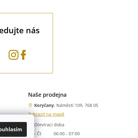
ledujte nás
Naše prodejna
Koryčany
, Náměstí 109, 768 05
Zobrazit na mapě
Otevírací doba
nka)
ouhlasím
Po - Čt
06:00 - 07:00