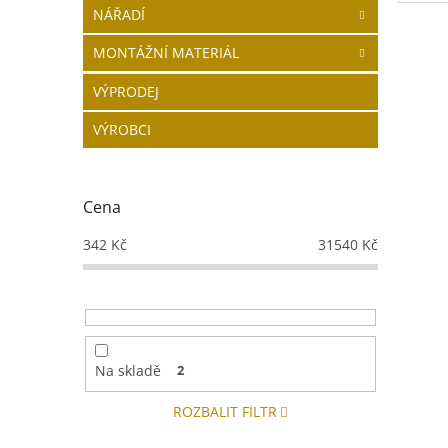
NÁŘADÍ
MONTÁŽNÍ MATERIÁL
VÝPRODEJ
VÝROBCI
Cena
342
Kč
31540
Kč
Na skladě
2
ROZBALIT FILTR