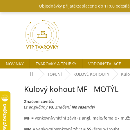
Přejít
Objednávky přijaté/zaplacené do 11:00 odesílám
na
obsah
NOVINKY
TVAROVKY A TRUBKY
VODOINSTALACE
Domů
TOPENÍ
KULOVÉ KOHOUTY
Kulo
Kulový kohout MF - MOTÝL
Značení závitů:
(
z angličtiny
vs.
značení
Novaservis
)
MF
= venkovní/vnitřní závit (z angl. male/female - mu
MM
= venkovní/venkovní závit =
ŠŠ
(šroub/šroub)