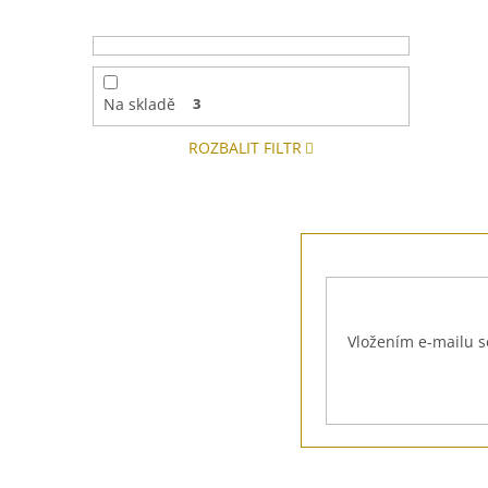
Na skladě
3
ROZBALIT FILTR
Z
á
p
a
t
Vložením e-mailu s
í