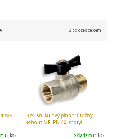
3
položek celkem
ě
ut MF,
Luxusní kulový plnoprůtočný
kohout MF, PN 40, motýl
em
(5 ks)
Skladem
(4 ks)