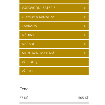
VODOVODNÍ BATERIE
ODPADY A KANALIZACE
ZAHRADA
NÁDRŽE
NÁŘADÍ
MONTÁŽNÍ MATERIÁL
VÝPRODEJ
VÝROBCI
Cena
67
Kč
505
Kč