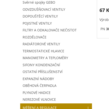
Svěrné spojky GEBO
67 
ODVZDUŠŇOVACÍ VENTILY
DOPOUŠTĚCÍ VENTILY
Výrob
POJISTNÉ VENTILY
PN
3
FILTRY A ODKALOVAČE NEČISTOT
ROZDĚLOVAČE
RADIÁTOROVÉ VENTILY
TERMOSTATICKÉ HLAVICE
MANOMETRY A TEPLOMĚRY
SIFONY KONDENZAČNÍ
OSTATNÍ PŘÍSLUŠENSTVÍ
EXPANZNÍ NÁDOBY
OBĚHOVÁ ČERPADLA
PLYNOVÉ HADICE
NEREZOVÉ VLNOVCE
MĚŘENÍ A REGULACE