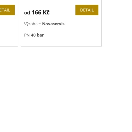
ETAIL
DETAIL
166 Kč
od
Výrobce:
Novaservis
PN
40 bar
Vhodný i pro solární systémy.