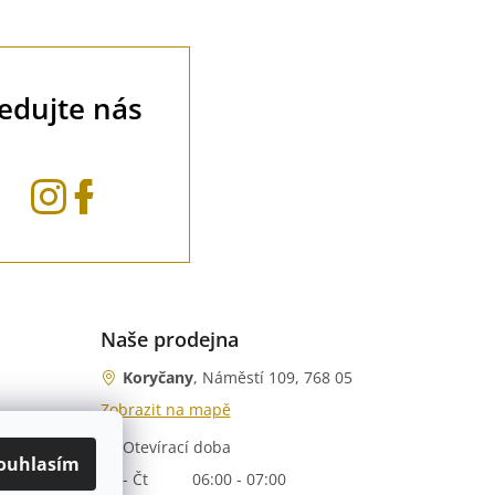
ledujte nás
Naše prodejna
Koryčany
, Náměstí 109, 768 05
Zobrazit na mapě
Otevírací doba
nka)
ouhlasím
Po - Čt
06:00 - 07:00