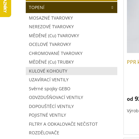
V
a
í
TOPENÍ
ý
n
p
p
n
r
MOSAZNÉ TVAROVKY
i
í
o
NEREZOVÉ TVAROVKY
s
p
d
p
MĚDĚNÉ (Cu) TVAROVKY
a
u
r
n
k
OCELOVÉ TVAROVKY
o
e
t
CHROMOVANÉ TVAROVKY
d
l
ů
PPR 
MĚDĚNÉ (Cu) TRUBKY
u
k
KULOVÉ KOHOUTY
t
UZAVÍRACÍ VENTILY
Prům
ů
hodno
Svěrné spojky GEBO
produ
9
ODVZDUŠŇOVACÍ VENTILY
od
je
5,0
DOPOUŠTĚCÍ VENTILY
Výrob
z
POJISTNÉ VENTILY
5
hvězd
FILTRY A ODKALOVAČE NEČISTOT
ROZDĚLOVAČE