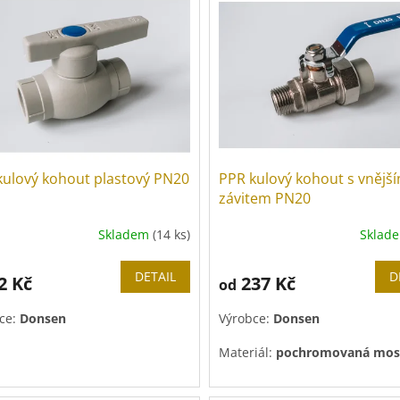
kulový kohout plastový PN20
PPR kulový kohout s vnějš
závitem PN20
Skladem
(14 ks)
Sklad
ěrné
cení
ktu
DETAIL
D
2 Kč
237 Kč
od
ce:
Donsen
Výrobce:
Donsen
Materiál:
pochromovaná mos
iček.
Tlaková řada:
PN 20