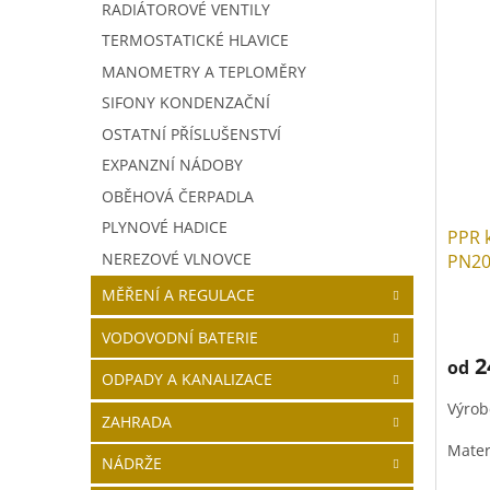
RADIÁTOROVÉ VENTILY
TERMOSTATICKÉ HLAVICE
MANOMETRY A TEPLOMĚRY
SIFONY KONDENZAČNÍ
OSTATNÍ PŘÍSLUŠENSTVÍ
EXPANZNÍ NÁDOBY
OBĚHOVÁ ČERPADLA
PLYNOVÉ HADICE
PPR 
NEREZOVÉ VLNOVCE
PN2
MĚŘENÍ A REGULACE
VODOVODNÍ BATERIE
2
od
ODPADY A KANALIZACE
Výrob
ZAHRADA
Mater
NÁDRŽE