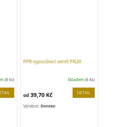
Barva páky:
modrá
PPR vypouštecí ventil PN20
em
(8 ks)
Skladem
(6 ks)
ETAIL
DETAIL
39,70 Kč
od
Výrobce:
Donsen