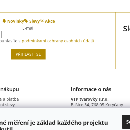
Novinky
Slevy
Akce
S
E-mail
ouhlasíte s
podmínkami ochrany osobních údajů
PŘIHLÁSIT SE
 nákupu
Informace o nás
 a platba
VTP tvarovky s.r.o.
ní slevy
Blišice 34, 768 05 Koryčany
otazy
IČ: 09895345
ní podmínky
DIČ: CZ09895345
ky ochrany osobních údajů
B. ú.: 2301934375/2010 (Fio ba
S
né měření je základ každého projektu
kutil.