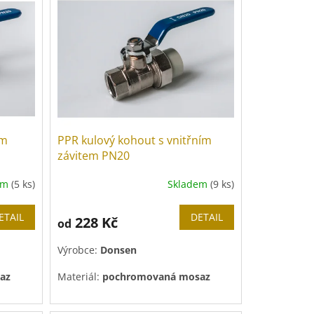
ím
PPR kulový kohout s vnitřním
závitem PN20
em
(5 ks)
Skladem
(9 ks)
ETAIL
DETAIL
228 Kč
od
Výrobce:
Donsen
az
Materiál:
pochromovaná mosaz
Tlaková řada:
PN 20