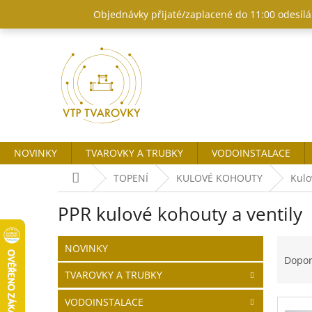
Přejít
Objednávky přijaté/zaplacené do 11:00 odesílám
na
obsah
NOVINKY
TVAROVKY A TRUBKY
VODOINSTALACE
Domů
TOPENÍ
KULOVÉ KOHOUTY
Kulo
PPR kulové kohouty a ventily
P
Ř
Přeskočit
NOVINKY
o
kategorie
a
Dopo
s
z
TVAROVKY A TRUBKY
t
e
r
n
VODOINSTALACE