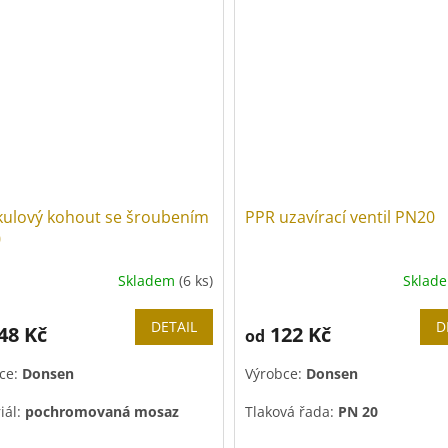
Barva páky:
modrá
kulový kohout se šroubením
PPR uzavírací ventil PN20
0
Skladem
(6 ks)
Sklad
DETAIL
D
48 Kč
122 Kč
od
ce:
Donsen
Výrobce:
Donsen
iál:
pochromovaná mosaz
Tlaková řada:
PN 20