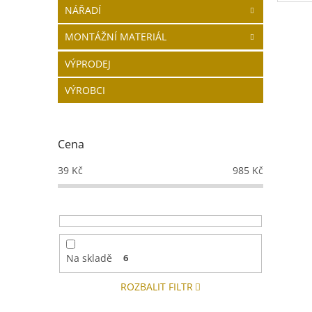
Tlako
NÁŘADÍ
Barva
MONTÁŽNÍ MATERIÁL
VÝPRODEJ
VÝROBCI
Cena
39
Kč
985
Kč
Na skladě
6
ROZBALIT FILTR