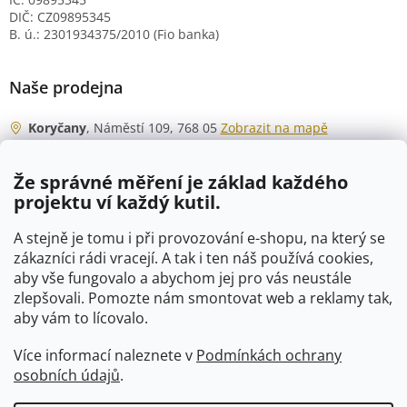
DIČ: CZ09895345
B. ú.: 2301934375/2010 (Fio banka)
Naše prodejna
Koryčany
, Náměstí 109, 768 05
Zobrazit na mapě
Otevírací doba
Že správné měření je základ každého
Po - Čt
06:00 - 07:00
projektu ví každý kutil.
07:30 - 15:30
Pá
06:00 - 07:00
A stejně je tomu i při provozování e-shopu, na který se
07:30 - 15:00
zákazníci rádi vracejí. A tak i ten náš používá cookies,
aby vše fungovalo a abychom jej pro vás neustále
So
07:00 - 10:00
zlepšovali. Pomozte nám smontovat web a reklamy tak,
Ne
zavřeno
aby vám to lícovalo.
Více informací naleznete v
Podmínkách ochrany
osobních údajů
.