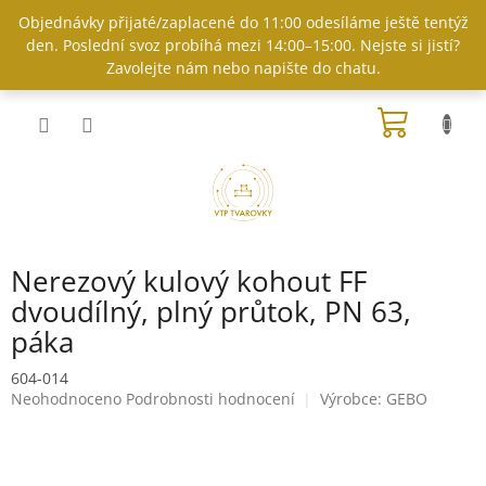
Přejít
Objednávky přijaté/zaplacené do 11:00 odesíláme ještě tentýž
na
den. Poslední svoz probíhá mezi 14:00–15:00. Nejste si jistí?
obsah
Zavolejte nám nebo napište do chatu.
NÁKUP
KOŠÍK
Nerezový kulový kohout FF
dvoudílný, plný průtok, PN 63,
páka
604-014
Průměrné
Neohodnoceno
Podrobnosti hodnocení
Výrobce:
GEBO
hodnocení
produktu
je
0,0