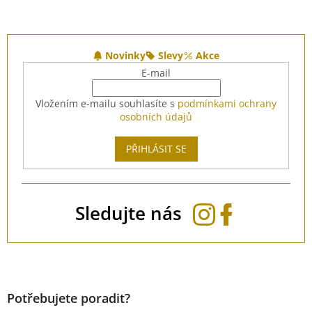
Z
á
Novinky
Slevy
Akce
p
E-mail
a
t
Vložením e-mailu souhlasíte s
podmínkami ochrany
í
osobních údajů
PŘIHLÁSIT SE
Sledujte nás
Potřebujete poradit?