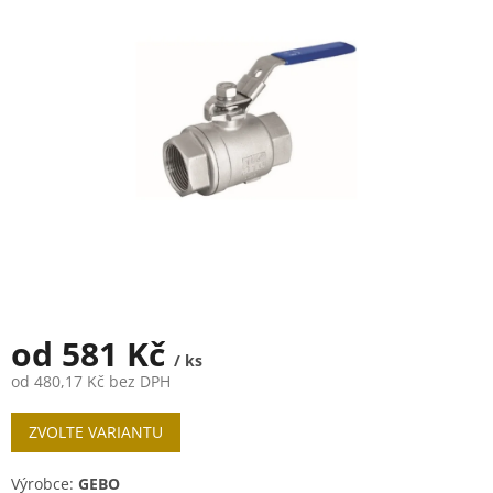
z
5
hvězdiček.
od
581 Kč
/ ks
od
480,17 Kč
bez DPH
Měrná
ZVOLTE VARIANTU
cena:
Výrobce:
GEBO