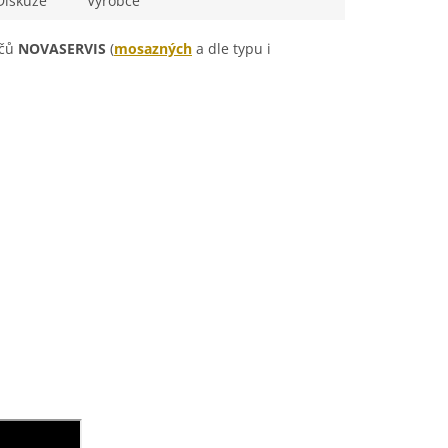
Diskuze
Výrobce
ačů
NOVASERVIS
(
mosazných
a dle typu i