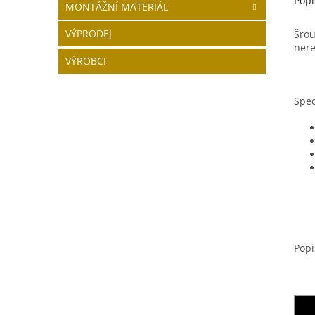
Popi
MONTÁŽNÍ MATERIÁL
VÝPRODEJ
Šro
ner
VÝROBCI
Spec
Popi