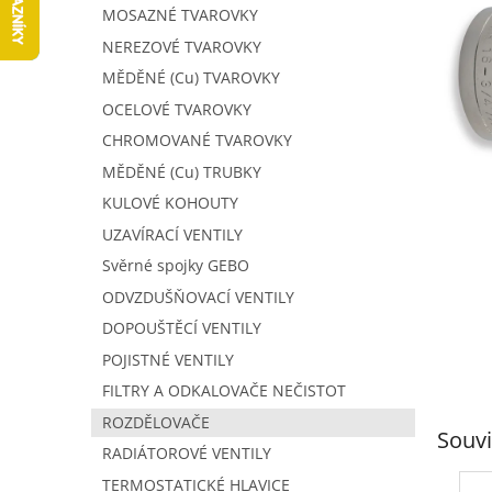
5
í
MOSAZNÉ TVAROVKY
hvězdič
p
NEREZOVÉ TVAROVKY
a
MĚDĚNÉ (Cu) TVAROVKY
n
e
OCELOVÉ TVAROVKY
l
CHROMOVANÉ TVAROVKY
MĚDĚNÉ (Cu) TRUBKY
KULOVÉ KOHOUTY
UZAVÍRACÍ VENTILY
Svěrné spojky GEBO
ODVZDUŠŇOVACÍ VENTILY
DOPOUŠTĚCÍ VENTILY
POJISTNÉ VENTILY
FILTRY A ODKALOVAČE NEČISTOT
ROZDĚLOVAČE
Souvi
RADIÁTOROVÉ VENTILY
TERMOSTATICKÉ HLAVICE