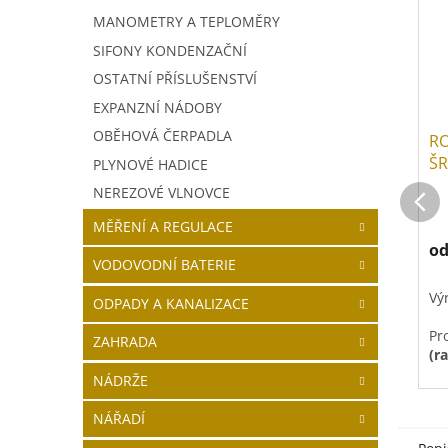
MANOMETRY A TEPLOMĚRY
SIFONY KONDENZAČNÍ
OSTATNÍ PŘÍSLUŠENSTVÍ
EXPANZNÍ NÁDOBY
OBĚHOVÁ ČERPADLA
R
Š
PLYNOVÉ HADICE
JE
NEREZOVÉ VLNOVCE
MĚŘENÍ A REGULACE
o
VODOVODNÍ BATERIE
Vý
ODPADY A KANALIZACE
Pr
ZAHRADA
(r
NÁDRŽE
Po
10
NÁŘADÍ