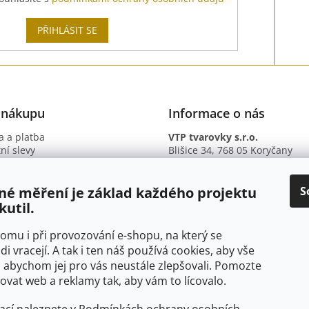
PŘIHLÁSIT SE
 nákupu
Informace o nás
 a platba
VTP tvarovky s.r.o.
ní slevy
Blišice 34, 768 05 Koryčany
otazy
IČ: 09895345
ní podmínky
DIČ: CZ09895345
ky ochrany osobních údajů
B. ú.: 2301934375/2010 (Fio ba
S
né měření je základ každého projektu
kutil.
 tomu i při provozování e-shopu, na který se
di vracejí. A tak i ten náš používá cookies, aby vše
 abychom jej pro vás neustále zlepšovali. Pomozte
at web a reklamy tak, aby vám to lícovalo.