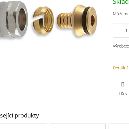
Skla
cena:
ek.
Můžeme 
Výrobce
Detailní
TISK
sející produkty