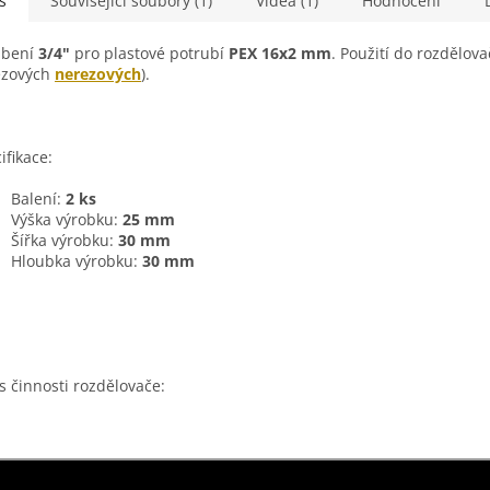
s
Související soubory (1)
Videa (1)
Hodnocení
ubení
3/4"
pro plastové potrubí
PEX 16x2 mm
. Použití do rozdělov
ezových
nerezových
).
ifikace:
Balení:
2 ks
Výška výrobku:
25 mm
Šířka výrobku:
30 mm
Hloubka výrobku:
30 mm
s činnosti rozdělovače: