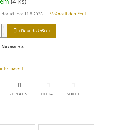
dem
(4 ks)
doručit do:
11.8.2026
Možnosti doručení
Přidat do košíku
:
Novaservis
 informace
ZEPTAT SE
HLÍDAT
SDÍLET