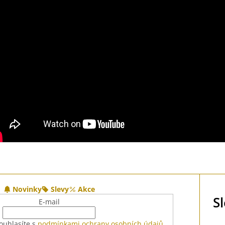
Novinky
Slevy
Akce
S
E-mail
ouhlasíte s
podmínkami ochrany osobních údajů