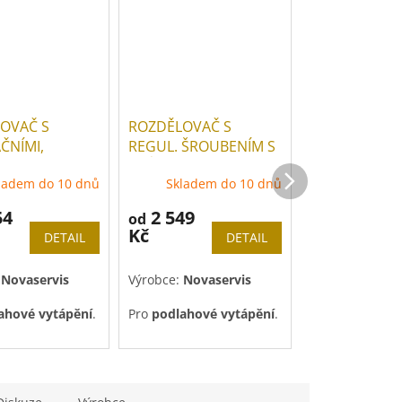
OVAČ S
ROZDĚLOVAČ S
ROZDĚLOVAČ
ČNÍMI,
REGUL. ŠROUBENÍM S
REGULAČNÍM
T. A MECH.
PRŮT. A UZAV.
MECHAN. VEN
ladem do 10 dnů
Skladem do 10 dnů
Skladem
Y
VENTILY BEZ KUL.
54
2 549
1 869
od
od
Kč
Kč
DETAIL
DETAIL
:
Novaservis
Výrobce:
Novaservis
Výrobce:
Novas
ahové vytápění
.
Pro
podlahové vytápění
.
Pro
otopná těl
(radiátory)
.
a objednávku
do