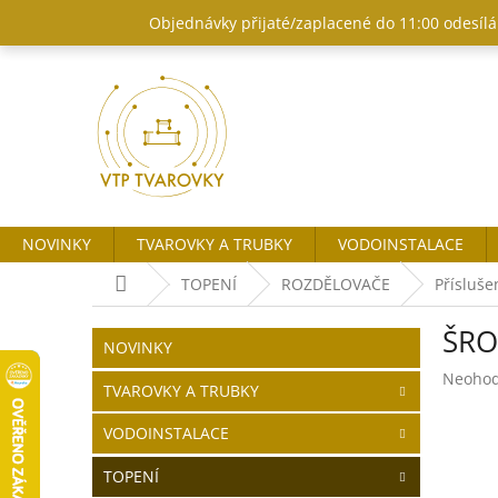
Přejít
Objednávky přijaté/zaplacené do 11:00 odesílám
na
obsah
NOVINKY
TVAROVKY A TRUBKY
VODOINSTALACE
Domů
TOPENÍ
ROZDĚLOVAČE
Přísluše
P
ŠRO
o
Přeskočit
NOVINKY
kategorie
s
Průměr
Neoho
t
TVAROVKY A TRUBKY
hodnoc
r
produk
VODOINSTALACE
a
je
n
0,0
TOPENÍ
z
n