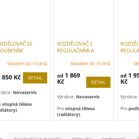
OZDĚLOVAČ SE
ROZDĚLOVAČ S
ROZDĚL
ROUBENÍM
REGULAČNÍMI A
REGULA
DNOSTRANNÝ G1"
MECHANICKÝMI
TERMOS
Skladem do 10 dnů
Skladem do 10 dnů
Sk
VENTILY
VENTIL
1 869
1 9
od
od
850 Kč
d
DETAIL
Kč
Kč
DETAIL
robce:
Novaservis
Výrobce:
Novaservis
Výrobce
o
otopná tělesa
Pro
otopná tělesa
Pro
podl
adiátory)
.
(radiátory)
.
Pouze n
uze na objednávku
do
10 dnů
.
 dnů
.