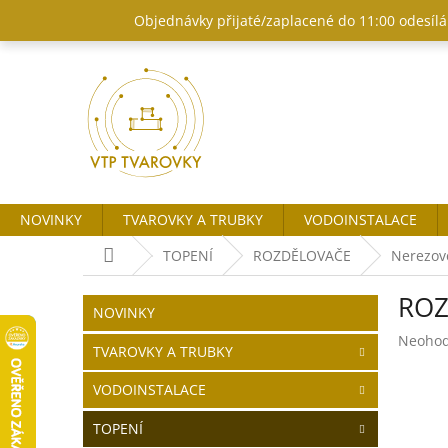
Přejít
Objednávky přijaté/zaplacené do 11:00 odesílám
na
obsah
NOVINKY
TVAROVKY A TRUBKY
VODOINSTALACE
Domů
TOPENÍ
ROZDĚLOVAČE
Nerezov
P
ROZ
o
Přeskočit
NOVINKY
kategorie
s
Průměr
Neoho
t
TVAROVKY A TRUBKY
hodnoc
r
produk
VODOINSTALACE
a
je
n
0,0
TOPENÍ
z
n