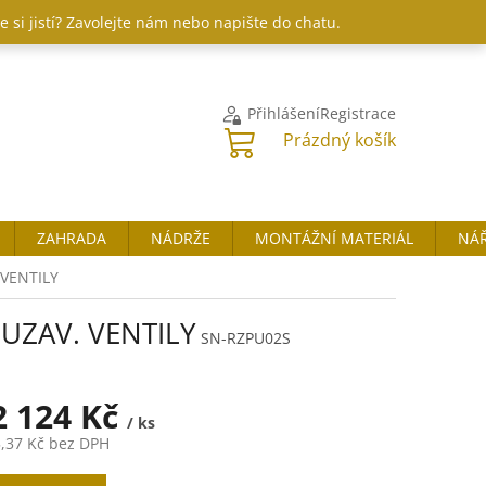
 si jistí? Zavolejte nám nebo napište do chatu.
Přihlášení
Registrace
NÁKUPNÍ
Prázdný košík
KOŠÍK
ZAHRADA
NÁDRŽE
MONTÁŽNÍ MATERIÁL
NÁŘ
VENTILY
UZAV. VENTILY
SN-RZPU02S
2 124 Kč
/ ks
,37 Kč
bez DPH