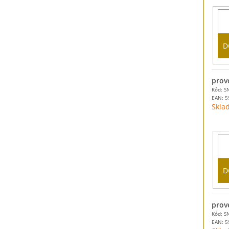
D
prov
Kód: S
EAN:
5
Skla
D
prov
Kód: S
EAN:
5