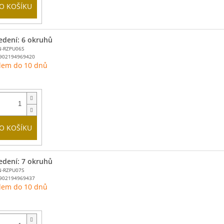
O KOŠÍKU
edení: 6 okruhů
N-RZPU06S
902194969420
dem do 10 dnů
O KOŠÍKU
edení: 7 okruhů
N-RZPU07S
902194969437
dem do 10 dnů