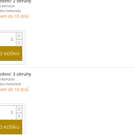
edení: 2 okruhy
N-RZPU02S
902194969383
dem do 10 dnů
O KOŠÍKU
edení: 3 okruhy
N-RZPU03S
902194969390
dem do 10 dnů
O KOŠÍKU