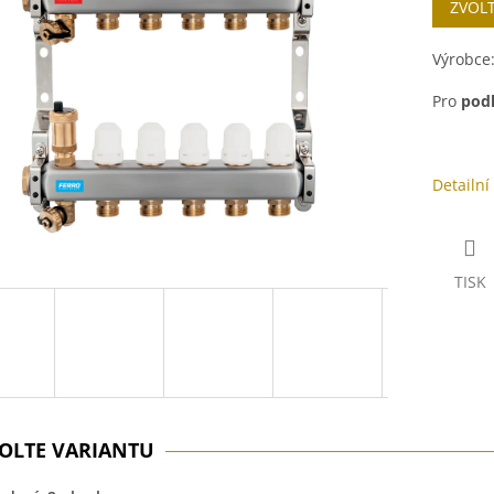
ZVOL
cena:
ek.
Výrobce
Pro
podl
Detailní
TISK