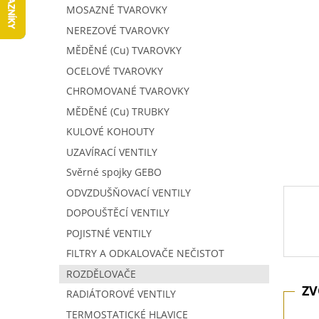
5
í
MOSAZNÉ TVAROVKY
hvězdič
p
NEREZOVÉ TVAROVKY
a
MĚDĚNÉ (Cu) TVAROVKY
n
e
OCELOVÉ TVAROVKY
l
CHROMOVANÉ TVAROVKY
MĚDĚNÉ (Cu) TRUBKY
KULOVÉ KOHOUTY
UZAVÍRACÍ VENTILY
Svěrné spojky GEBO
ODVZDUŠŇOVACÍ VENTILY
DOPOUŠTĚCÍ VENTILY
POJISTNÉ VENTILY
FILTRY A ODKALOVAČE NEČISTOT
ROZDĚLOVAČE
RADIÁTOROVÉ VENTILY
TERMOSTATICKÉ HLAVICE