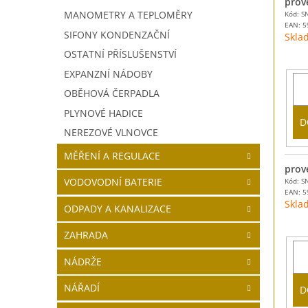
prov
MANOMETRY A TEPLOMĚRY
Kód: S
EAN:
5
SIFONY KONDENZAČNÍ
Skla
OSTATNÍ PŘÍSLUŠENSTVÍ
EXPANZNÍ NÁDOBY
OBĚHOVÁ ČERPADLA
PLYNOVÉ HADICE
D
NEREZOVÉ VLNOVCE
MĚŘENÍ A REGULACE
prov
VODOVODNÍ BATERIE
Kód: S
EAN:
5
Skla
ODPADY A KANALIZACE
ZAHRADA
NÁDRŽE
NÁŘADÍ
D