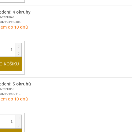
edení: 4 okruhy
N-RZPU04S
902194969406
dem do 10 dnů
O KOŠÍKU
edení: 5 okruhů
N-RZPU05S
902194969413
dem do 10 dnů