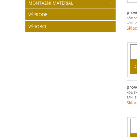
MONTÁŽNÍ MATERIÁL
prov
VÝPRODEJ
Kód: S
EAN:
5
VÝROBCI
Skla
D
prov
Kód: S
EAN:
5
Skla