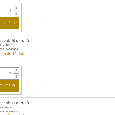
O KOŠÍKU
edení: 10 okruhů
N-RZPU10S
902194969468
dem do 10 dnů
O KOŠÍKU
edení: 11 okruhů
N-RZPU11S
902194969475