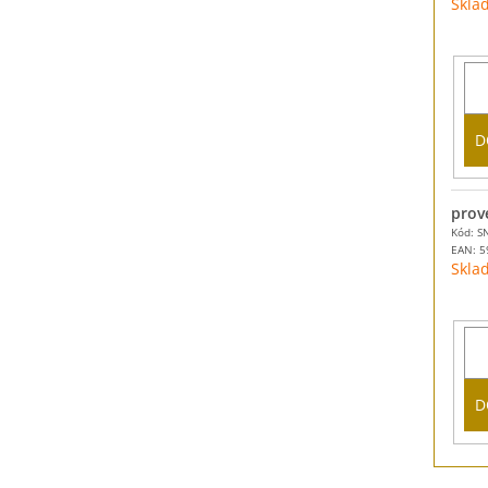
Skla
D
prov
Kód: S
EAN:
5
Skla
D