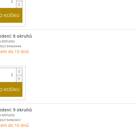
O KOŠÍKU
edení: 8 okruhů
N-RZPU08S
902194969444
dem do 10 dnů
O KOŠÍKU
edení: 9 okruhů
N-RZPU09S
902194969451
dem do 10 dnů