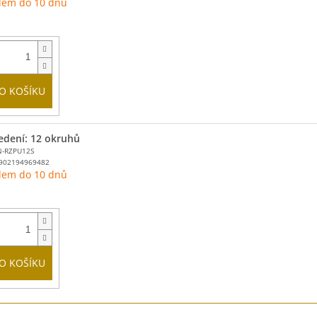
dem do 10 dnů
O KOŠÍKU
edení: 12 okruhů
N-RZPU12S
902194969482
dem do 10 dnů
O KOŠÍKU