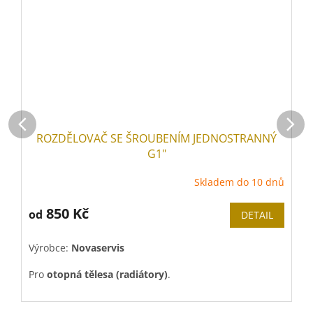
ROZDĚLOVAČ SE ŠROUBENÍM JEDNOSTRANNÝ
G1"
Skladem do 10 dnů
850 Kč
od
DETAIL
Výrobce:
Novaservis
V
Pro
otopná tělesa (radiátory)
.
P
Pouze na objednávku
do 10 dnů
.