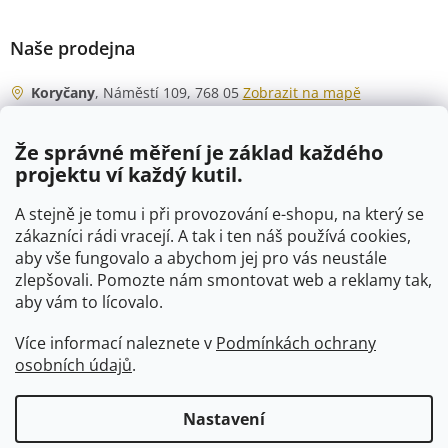
Naše prodejna
Koryčany
, Náměstí 109, 768 05
Zobrazit na mapě
Otevírací doba
Že správné měření je základ každého
Po - Čt
06:00 - 07:00
projektu ví každý kutil.
07:30 - 15:30
Pá
06:00 - 07:00
A stejně je tomu i při provozování e-shopu, na který se
07:30 - 15:00
zákazníci rádi vracejí. A tak i ten náš používá cookies,
aby vše fungovalo a abychom jej pro vás neustále
So
07:00 - 10:00
zlepšovali. Pomozte nám smontovat web a reklamy tak,
Ne
zavřeno
aby vám to lícovalo.
Více informací naleznete v
Podmínkách ochrany
osobních údajů
.
Vytvořil Shoptet
Nastavení