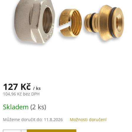
5
hvězdiček.
127 Kč
/ ks
104,96 Kč bez DPH
Měrná
Skladem
(2 ks)
cena:
Můžeme doručit do:
11.8.2026
Možnosti doručení