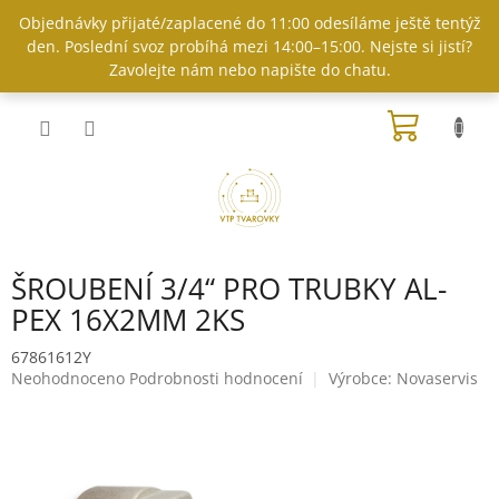
Přejít
Objednávky přijaté/zaplacené do 11:00 odesíláme ještě tentýž
na
den. Poslední svoz probíhá mezi 14:00–15:00. Nejste si jistí?
obsah
Zavolejte nám nebo napište do chatu.
NÁKUP
KOŠÍK
ŠROUBENÍ 3/4“ PRO TRUBKY AL-
PEX 16X2MM 2KS
67861612Y
Průměrné
Neohodnoceno
Podrobnosti hodnocení
Výrobce:
Novaservis
hodnocení
produktu
je
0,0
z