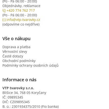
(Po - Pá 06:00 - 20:00)
Objednávky, reklamace
+420 774 762 717
(Po - Pá 06:00 - 20:00)
info@vtp-tvarovky.cz
(odpovíme co nejdříve)
Vše o nákupu
Doprava a platba
Věrnostní slevy
Časté dotazy
Obchodní podmínky
Podmínky ochrany osobních údajů
Informace o nás
VTP tvarovky s.r.o.
Blišice 34, 768 05 Koryčany
IČ: 09895345
DIČ: CZ09895345
B. ú.: 2301934375/2010 (Fio banka)