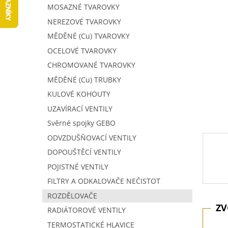
5
í
MOSAZNÉ TVAROVKY
hvězdič
p
NEREZOVÉ TVAROVKY
a
MĚDĚNÉ (Cu) TVAROVKY
n
e
OCELOVÉ TVAROVKY
l
CHROMOVANÉ TVAROVKY
MĚDĚNÉ (Cu) TRUBKY
KULOVÉ KOHOUTY
UZAVÍRACÍ VENTILY
Svěrné spojky GEBO
ODVZDUŠŇOVACÍ VENTILY
DOPOUŠTĚCÍ VENTILY
POJISTNÉ VENTILY
FILTRY A ODKALOVAČE NEČISTOT
ROZDĚLOVAČE
RADIÁTOROVÉ VENTILY
TERMOSTATICKÉ HLAVICE