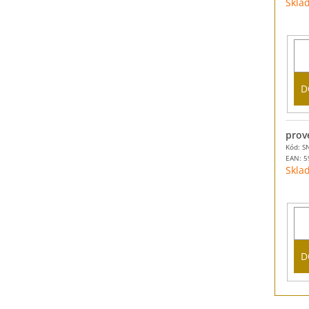
Skla
D
prov
Kód: S
EAN:
5
Skla
D