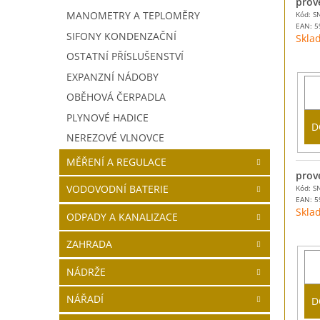
prov
MANOMETRY A TEPLOMĚRY
Kód: S
EAN:
5
SIFONY KONDENZAČNÍ
Skla
OSTATNÍ PŘÍSLUŠENSTVÍ
EXPANZNÍ NÁDOBY
OBĚHOVÁ ČERPADLA
PLYNOVÉ HADICE
D
NEREZOVÉ VLNOVCE
MĚŘENÍ A REGULACE
prov
VODOVODNÍ BATERIE
Kód: S
EAN:
5
Skla
ODPADY A KANALIZACE
ZAHRADA
NÁDRŽE
NÁŘADÍ
D