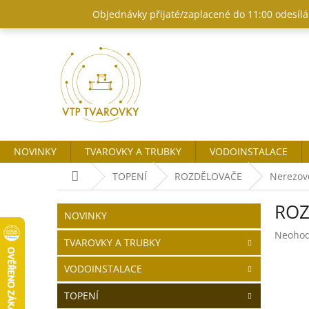
Přejít
Objednávky přijaté/zaplacené do 11:00 odesílám
na
obsah
NOVINKY
TVAROVKY A TRUBKY
VODOINSTALACE
Domů
TOPENÍ
ROZDĚLOVAČE
Nerezov
P
ROZ
o
Přeskočit
NOVINKY
kategorie
s
Průměr
Neoho
t
TVAROVKY A TRUBKY
hodnoc
r
produk
VODOINSTALACE
a
je
n
0,0
TOPENÍ
z
n