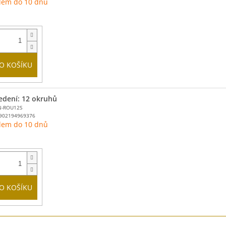
dem do 10 dnů
O KOŠÍKU
edení: 12 okruhů
N-ROU12S
902194969376
dem do 10 dnů
O KOŠÍKU