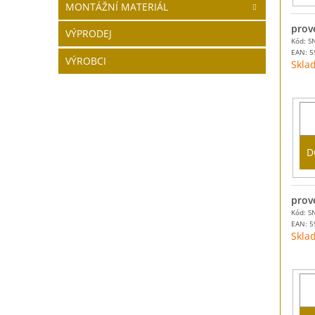
MONTÁŽNÍ MATERIÁL
prov
VÝPRODEJ
Kód: S
EAN:
5
VÝROBCI
Skla
D
prov
Kód: S
EAN:
5
Skla