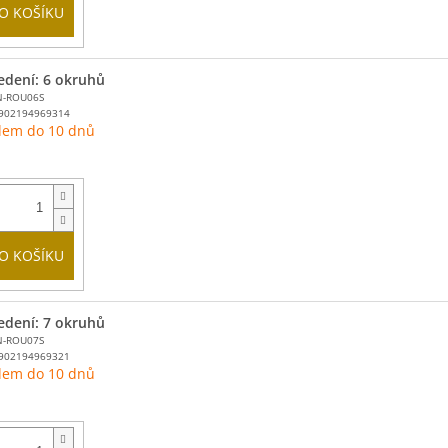
O KOŠÍKU
edení: 6 okruhů
N-ROU06S
902194969314
dem do 10 dnů
O KOŠÍKU
edení: 7 okruhů
N-ROU07S
902194969321
dem do 10 dnů