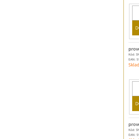
D
prov
Kód: S
EAN:
5
Skla
D
prov
Kód: S
EAN:
5