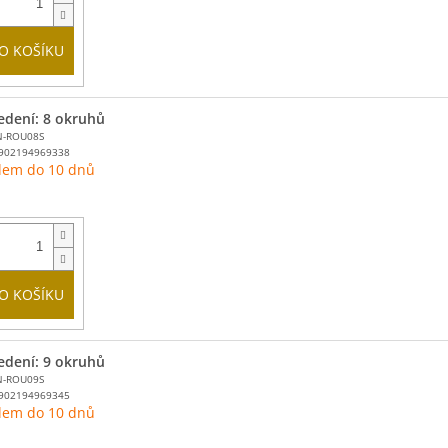
O KOŠÍKU
edení: 8 okruhů
N-ROU08S
902194969338
dem do 10 dnů
O KOŠÍKU
edení: 9 okruhů
N-ROU09S
902194969345
dem do 10 dnů