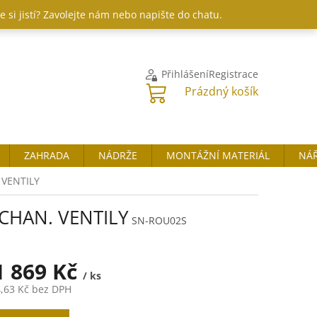
 si jistí? Zavolejte nám nebo napište do chatu.
Přihlášení
Registrace
NÁKUPNÍ
Prázdný košík
KOŠÍK
ZAHRADA
NÁDRŽE
MONTÁŽNÍ MATERIÁL
NÁŘ
VENTILY
CHAN. VENTILY
SN-ROU02S
1 869 Kč
/ ks
,63 Kč
bez DPH