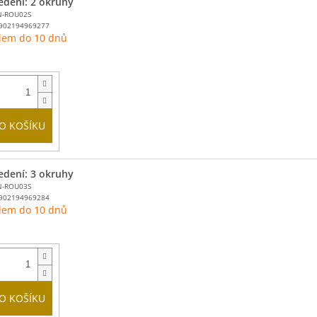
edení: 2 okruhy
N-ROU02S
902194969277
dem do 10 dnů
O KOŠÍKU
edení: 3 okruhy
N-ROU03S
902194969284
dem do 10 dnů
O KOŠÍKU