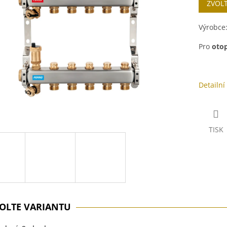
ZVOL
cena:
ek.
Výrobce
Pro
otop
Detailní
TISK