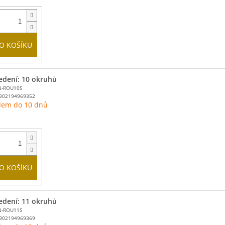
O KOŠÍKU
edení: 10 okruhů
N-ROU10S
902194969352
dem do 10 dnů
O KOŠÍKU
edení: 11 okruhů
N-ROU11S
902194969369