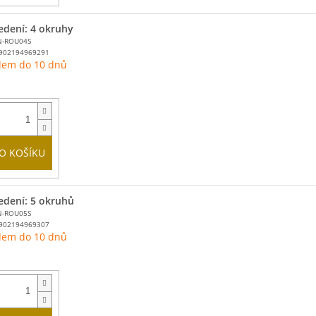
edení: 4 okruhy
N-ROU04S
902194969291
dem do 10 dnů
O KOŠÍKU
edení: 5 okruhů
N-ROU05S
902194969307
dem do 10 dnů