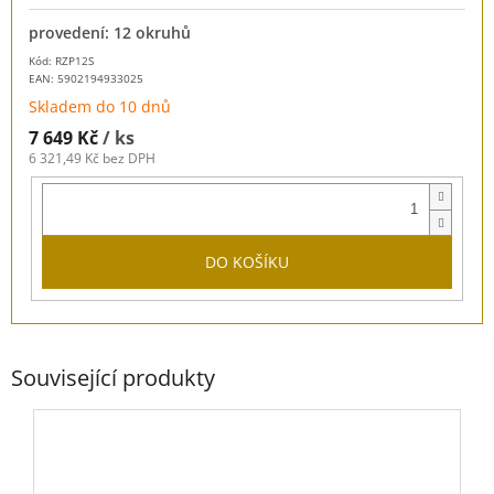
provedení: 12 okruhů
Kód: RZP12S
EAN:
5902194933025
Skladem do 10 dnů
7 649 Kč
/ ks
6 321,49 Kč bez DPH
DO KOŠÍKU
Související produkty