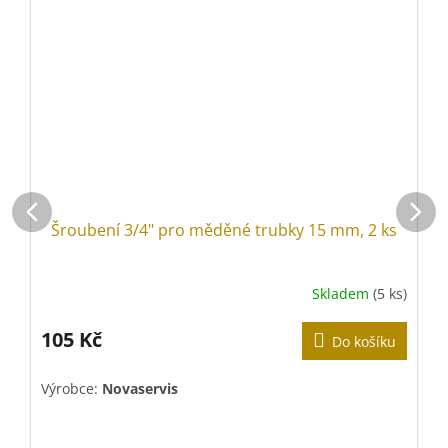
Šroubení 3/4" pro měděné trubky 15 mm, 2 ks
Skladem
(5 ks)
105 Kč
Do košíku
Výrobce:
Novaservis
V