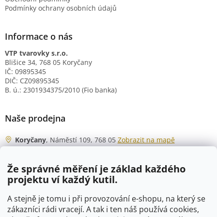
Podmínky ochrany osobních údajů
Informace o nás
VTP tvarovky s.r.o.
Blišice 34, 768 05 Koryčany
IČ: 09895345
DIČ: CZ09895345
B. ú.: 2301934375/2010 (Fio banka)
Naše prodejna
Koryčany
, Náměstí 109, 768 05
Zobrazit na mapě
Otevírací doba
Že správné měření je základ každého
Po - Čt
06:00 - 07:00
projektu ví každý kutil.
07:30 - 15:30
Pá
06:00 - 07:00
A stejně je tomu i při provozování e-shopu, na který se
07:30 - 15:00
zákazníci rádi vracejí. A tak i ten náš používá cookies,