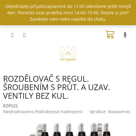
Přejít
Objednávky přijaté/zaplacené do 11:00 odesíláme ještě tentýž
na
den. Poslední svoz probíhá mezi 14:00–15:00. Nejste si jistí?
obsah
Zavolejte nám nebo napište do chatu.
NÁKUP
KOŠÍK
ROZDĚLOVAČ S REGUL.
ŠROUBENÍM S PRŮT. A UZAV.
VENTILY BEZ KUL.
RZP02S
Průměrné
Neohodnoceno
Podrobnosti hodnocení
Výrobce:
Novaservis
hodnocení
produktu
je
0,0