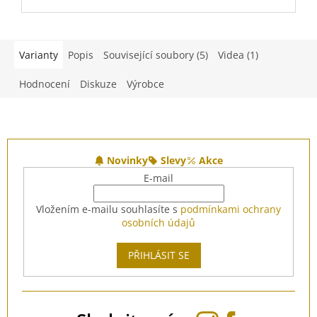
Varianty
Popis
Související soubory (5)
Videa (1)
Hodnocení
Diskuze
Výrobce
Z
á
Novinky
Slevy
Akce
p
E-mail
a
t
Vložením e-mailu souhlasíte s
podmínkami ochrany
í
osobních údajů
PŘIHLÁSIT SE