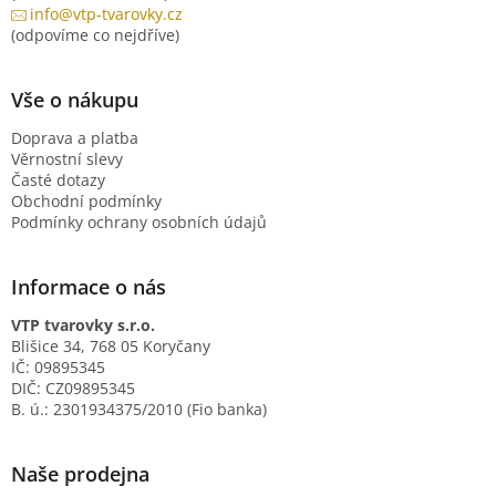
info@vtp-tvarovky.cz
(odpovíme co nejdříve)
Vše o nákupu
Doprava a platba
Věrnostní slevy
Časté dotazy
Obchodní podmínky
Podmínky ochrany osobních údajů
Informace o nás
VTP tvarovky s.r.o.
Blišice 34, 768 05 Koryčany
IČ: 09895345
DIČ: CZ09895345
B. ú.: 2301934375/2010 (Fio banka)
Naše prodejna