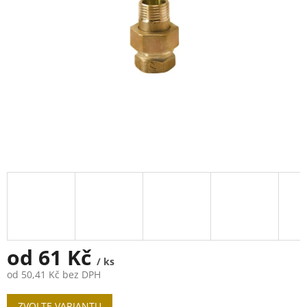
od
61 Kč
/ ks
od
50,41 Kč
bez DPH
Měrná
ZVOLTE VARIANTU
cena: