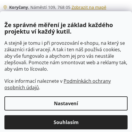
Koryčany
, Náměstí 109, 768 05
Zobrazit na mapě
Otevírací doba
Že správné měření je základ každého
Po - Čt
06:00 - 07:00
projektu ví každý kutil.
07:30 - 15:30
Pá
06:00 - 07:00
A stejně je tomu i při provozování e-shopu, na který se
07:30 - 15:00
zákazníci rádi vracejí. A tak i ten náš používá cookies,
aby vše fungovalo a abychom jej pro vás neustále
So
07:00 - 10:00
zlepšovali. Pomozte nám smontovat web a reklamy tak,
Ne
zavřeno
aby vám to lícovalo.
Více informací naleznete v
Podmínkách ochrany
osobních údajů
.
Vytvořil Shoptet
Nastavení
Copyright 2026
VTP-tvarovky.cz
. Všechna práva vyhrazena.
Souhlasím
Upravit nastavení cookies