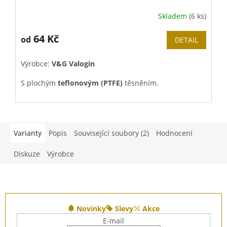
Skladem
(6 ks)
64 Kč
od
DETAIL
Výrobce:
V&G Valogin
V
S plochým
teflonovým (PTFE)
těsněním.
S
Pro dotahovaní doporučujeme použít
Topenářský
P
stupňovitý montážní klíč "stromeček"
.
s
Varianty
Popis
Související soubory (2)
Hodnocení
Diskuze
Výrobce
Z
á
Novinky
Slevy
Akce
p
E-mail