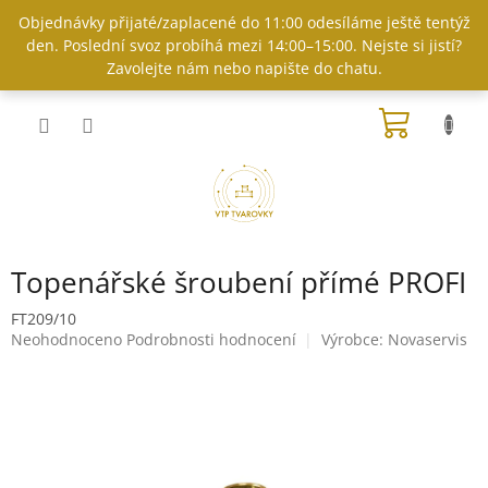
Přejít
Objednávky přijaté/zaplacené do 11:00 odesíláme ještě tentýž
na
den. Poslední svoz probíhá mezi 14:00–15:00. Nejste si jistí?
obsah
Zavolejte nám nebo napište do chatu.
NÁKUP
KOŠÍK
Topenářské šroubení přímé PROFI
FT209/10
Průměrné
Neohodnoceno
Podrobnosti hodnocení
Výrobce:
Novaservis
hodnocení
produktu
je
0,0
z
5
hvězdiček.