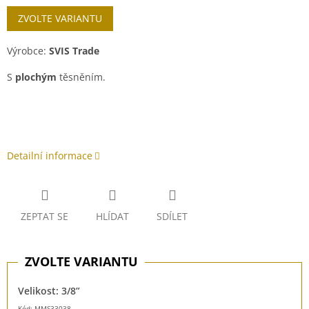
Měrná
ZVOLTE VARIANTU
cena:
Výrobce:
SVIS Trade
S
plochým
těsněním.
Detailní informace
ZEPTAT SE
HLÍDAT
SDÍLET
Velikost: 3/8”
Kód: MMS33038