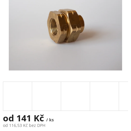
5
hvězdiček.
od
141 Kč
/ ks
od
116,53 Kč
bez DPH