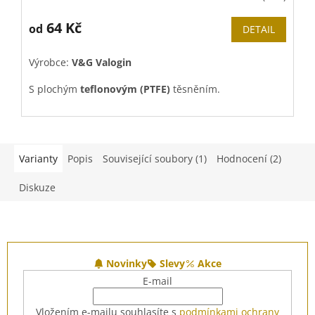
64 Kč
od
DETAIL
Výrobce:
V&G Valogin
V
S plochým
teflonovým (PTFE)
těsněním.
S
Pro dotahovaní doporučujeme použít
Topenářský
stupňovitý montážní klíč "stromeček"
.
Varianty
Popis
Související soubory (1)
Hodnocení (2)
Diskuze
Z
á
Novinky
Slevy
Akce
p
E-mail
a
t
Vložením e-mailu souhlasíte s
podmínkami ochrany