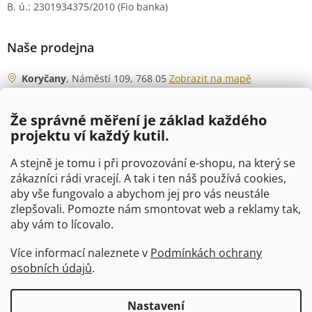
B. ú.: 2301934375/2010 (Fio banka)
Naše prodejna
Koryčany
, Náměstí 109, 768 05
Zobrazit na mapě
Otevírací doba
Že správné měření je základ každého
Po - Čt
06:00 - 07:00
projektu ví každý kutil.
07:30 - 15:30
Pá
06:00 - 07:00
A stejně je tomu i při provozování e-shopu, na který se
07:30 - 15:00
zákazníci rádi vracejí. A tak i ten náš používá cookies,
aby vše fungovalo a abychom jej pro vás neustále
So
07:00 - 10:00
zlepšovali. Pomozte nám smontovat web a reklamy tak,
Ne
zavřeno
aby vám to lícovalo.
Více informací naleznete v
Podmínkách ochrany
osobních údajů
.
Vytvořil Shoptet
Nastavení