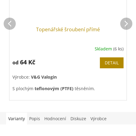
Topenářské šroubení přímé
Skladem
(6 ks)
64 Kč
od
DETAIL
Výrobce:
V&G Valogin
V
S plochým
teflonovým (PTFE)
těsněním.
Pro dotahovaní doporučujeme použít
Topenářský
V
stupňovitý montážní klíč "stromeček"
.
Varianty
Popis
Hodnocení
Diskuze
Výrobce