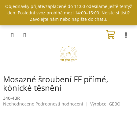
Přejít
Objednávky přijaté/zaplacené do 11:00 odesíláme ještě tentýž
na
den. Poslední svoz probíhá mezi 14:00–15:00. Nejste si jistí?
obsah
Zavolejte nám nebo napište do chatu.
NÁKUP
KOŠÍK
Mosazné šroubení FF přímé,
kónické těsnění
340-4BR
Průměrné
Neohodnoceno
Podrobnosti hodnocení
Výrobce:
GEBO
hodnocení
produktu
je
0,0
z