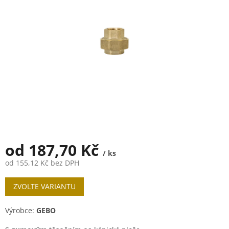
5
hvězdiček.
od
187,70 Kč
/ ks
od
155,12 Kč
bez DPH
Měrná
ZVOLTE VARIANTU
cena:
Výrobce:
GEBO