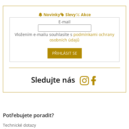
Z
á
Novinky
Slevy
Akce
p
E-mail
a
t
Vložením e-mailu souhlasíte s
podmínkami ochrany
í
osobních údajů
PŘIHLÁSIT SE
Sledujte nás
Potřebujete poradit?
Technické dotazy