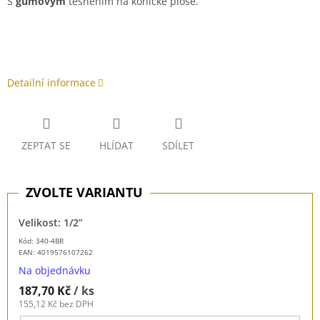
S
gumovým
těsněním na kónické ploše.
Detailní informace
ZEPTAT SE
HLÍDAT
SDÍLET
Velikost: 1/2”
Kód: 340-4BR
EAN:
4019576107262
Na objednávku
187,70 Kč
/ ks
155,12 Kč bez DPH