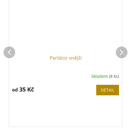
Perlátor vnější
Skladem
(8 ks)
35 Kč
od
DETAIL
V