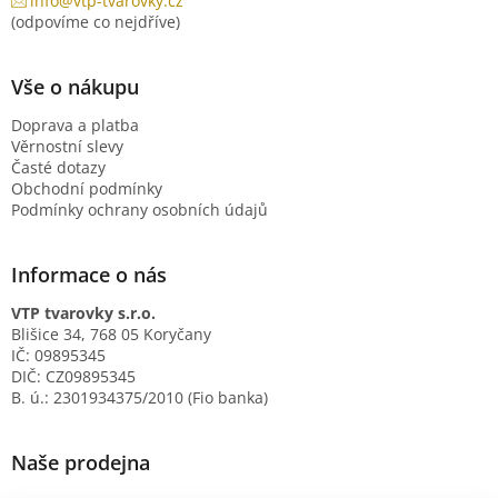
info@vtp-tvarovky.cz
(odpovíme co nejdříve)
Vše o nákupu
Doprava a platba
Věrnostní slevy
Časté dotazy
Obchodní podmínky
Podmínky ochrany osobních údajů
Informace o nás
VTP tvarovky s.r.o.
Blišice 34, 768 05 Koryčany
IČ: 09895345
DIČ: CZ09895345
B. ú.: 2301934375/2010 (Fio banka)
Naše prodejna