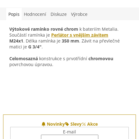
Popis
Hodnocení
Diskuze
Výrobce
Výtokové ramínko rovné chrom
k bateriím Metalia.
Součástí ramínka je
Perlátor s vnějším závitem
M24x1
.
Délka ramínka je
350 mm
.
Závit na převlečné
matici je
G 3/4"
.
Celomosazná
konstrukce s p
rvotřídní
chromovou
povrchovou úpravou
.
Z
á
Novinky
Slevy
Akce
p
E-mail
a