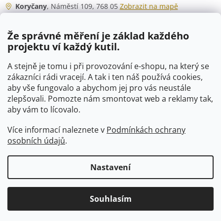
Koryčany
, Náměstí 109, 768 05
Zobrazit na mapě
Otevírací doba
Že správné měření je základ každého
Po - Čt
06:00 - 07:00
projektu ví každý kutil.
07:30 - 15:30
Pá
06:00 - 07:00
A stejně je tomu i při provozování e-shopu, na který se
07:30 - 15:00
zákazníci rádi vracejí. A tak i ten náš používá cookies,
aby vše fungovalo a abychom jej pro vás neustále
So
07:00 - 10:00
zlepšovali. Pomozte nám smontovat web a reklamy tak,
Ne
zavřeno
aby vám to lícovalo.
Více informací naleznete v
Podmínkách ochrany
osobních údajů
.
Vytvořil Shoptet
Nastavení
Copyright 2026
VTP-tvarovky.cz
. Všechna práva vyhrazena.
Souhlasím
Upravit nastavení cookies