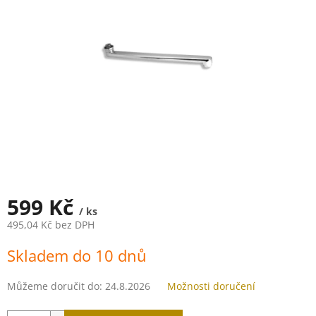
5
hvězdiček.
599 Kč
/ ks
495,04 Kč bez DPH
Měrná
Skladem do 10 dnů
cena:
Můžeme doručit do:
24.8.2026
Možnosti doručení