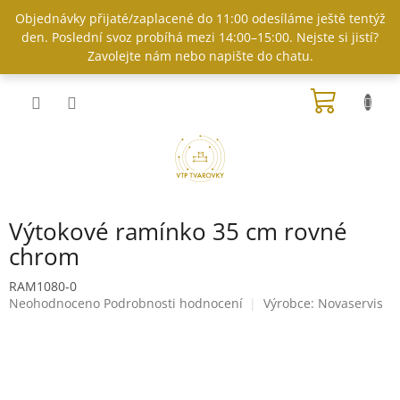
Přejít
Objednávky přijaté/zaplacené do 11:00 odesíláme ještě tentýž
na
den. Poslední svoz probíhá mezi 14:00–15:00. Nejste si jistí?
obsah
Zavolejte nám nebo napište do chatu.
NÁKUP
KOŠÍK
Výtokové ramínko 35 cm rovné
chrom
RAM1080-0
Průměrné
Neohodnoceno
Podrobnosti hodnocení
Výrobce:
Novaservis
hodnocení
produktu
je
0,0
z