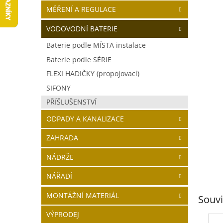
5
í
MĚŘENÍ A REGULACE
hvězdič
p
a
VODOVODNÍ BATERIE
n
Baterie podle MÍSTA instalace
e
Baterie podle SÉRIE
l
FLEXI HADIČKY (propojovací)
SIFONY
PŘÍŠLUŠENSTVÍ
ODPADY A KANALIZACE
ZAHRADA
NÁDRŽE
NÁŘADÍ
MONTÁŽNÍ MATERIÁL
Souvi
VÝPRODEJ