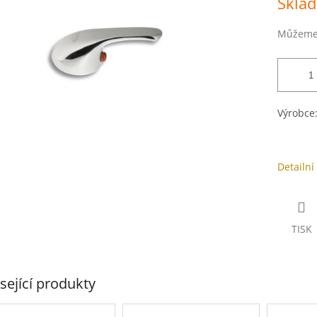
Skla
cena:
ek.
Můžeme 
Výrobce
Detailní
TISK
sející produkty