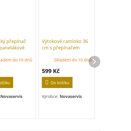
ký přepínač
Výtokové ramínko 36
Výtokové ram
panelákové
cm s přepínačem
cm trubkové
 chrom
chrom
ladem do 10 dnů
Skladem do 10 dnů
Sk
č
599 Kč
269 Kč
ošíku
Do košíku
Do košíku
:
Novaservis
Výrobce:
Novaservis
Výrobce:
Novas