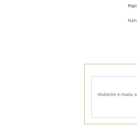
Popi
Náhr
Z
á
p
a
t
Vložením e-mailu s
í