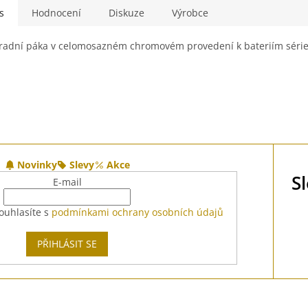
s
Hodnocení
Diskuze
Výrobce
adní páka v celomosazném chromovém provedení k bateriím série
Novinky
Slevy
Akce
S
E-mail
ouhlasíte s
podmínkami ochrany osobních údajů
PŘIHLÁSIT SE