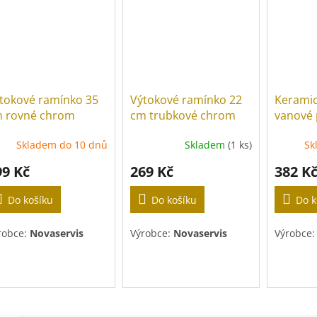
tokové ramínko 35
Výtokové ramínko 22
Keramic
 rovné chrom
cm trubkové chrom
vanové 
baterie
Skladem do 10 dnů
Skladem
(1 ks)
Sk
99 Kč
269 Kč
382 K
Do košíku
Do košíku
Do k
robce:
Novaservis
Výrobce:
Novaservis
Výrobce