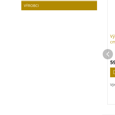
VÝROBCI
Vý
cm
5
Vý