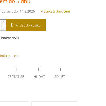
dem do 5 dnů
doručit do:
14.8.2026
Možnosti doručení
Přidat do košíku
:
Novaservis
 informace
ZEPTAT SE
HLÍDAT
SDÍLET