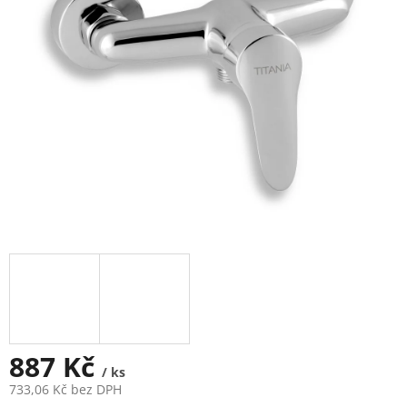
5
hvězdiček.
887 Kč
/ ks
733,06 Kč bez DPH