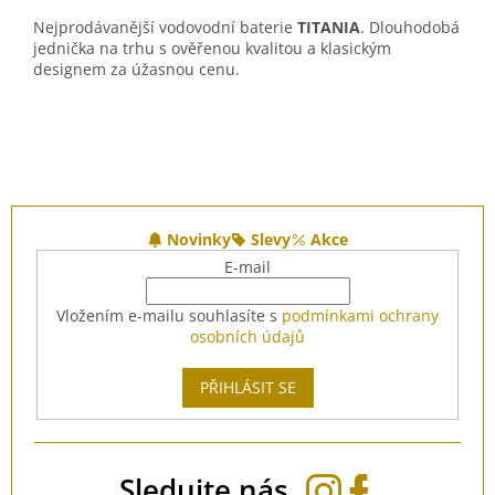
Nejprodávanější vodovodní baterie
TITANIA
. Dlouhodobá
jednička na trhu s ověřenou kvalitou a klasickým
designem za úžasnou cenu.
Z
á
Novinky
Slevy
Akce
p
E-mail
a
t
Vložením e-mailu souhlasíte s
podmínkami ochrany
í
osobních údajů
PŘIHLÁSIT SE
Sledujte nás