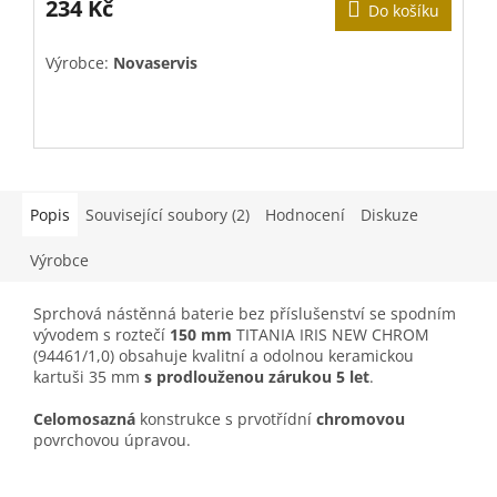
234 Kč
Do košíku
Výrobce:
Novaservis
V
Popis
Související soubory (2)
Hodnocení
Diskuze
Výrobce
Sprchová nástěnná baterie bez příslušenství se spodním
vývodem s roztečí
150 mm
TITANIA IRIS NEW CHROM
(94461/1,0) obsahuje k
valitní a odolnou keramickou
kartuši 35 mm
s prodlouženou zárukou 5 let
.
Celomosazná
konstrukce s p
rvotřídní
chromovou
povrchovou úpravou
.