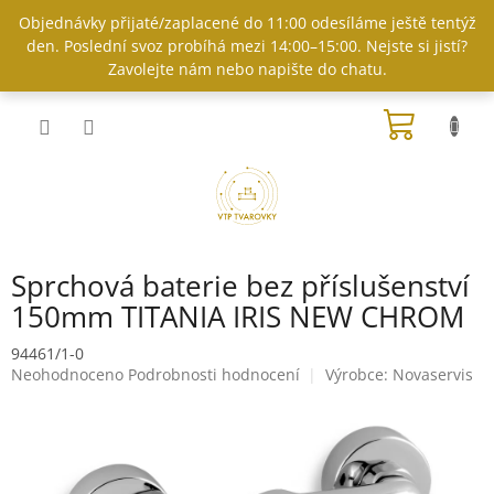
Přejít
Objednávky přijaté/zaplacené do 11:00 odesíláme ještě tentýž
na
den. Poslední svoz probíhá mezi 14:00–15:00. Nejste si jistí?
obsah
Zavolejte nám nebo napište do chatu.
NÁKUP
KOŠÍK
Sprchová baterie bez příslušenství
150mm TITANIA IRIS NEW CHROM
94461/1-0
Průměrné
Neohodnoceno
Podrobnosti hodnocení
Výrobce:
Novaservis
hodnocení
produktu
je
0,0
z