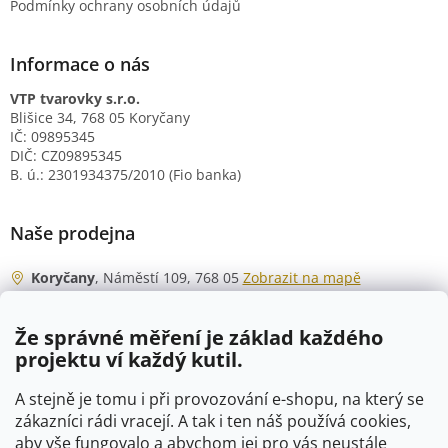
Podmínky ochrany osobních údajů
Informace o nás
VTP tvarovky s.r.o.
Blišice 34, 768 05 Koryčany
IČ: 09895345
DIČ: CZ09895345
B. ú.: 2301934375/2010 (Fio banka)
Naše prodejna
Koryčany
, Náměstí 109, 768 05
Zobrazit na mapě
Otevírací doba
Že správné měření je základ každého
Po - Čt
06:00 - 07:00
projektu ví každý kutil.
07:30 - 15:30
Pá
06:00 - 07:00
A stejně je tomu i při provozování e-shopu, na který se
07:30 - 15:00
zákazníci rádi vracejí. A tak i ten náš používá cookies,
aby vše fungovalo a abychom jej pro vás neustále
So
07:00 - 10:00