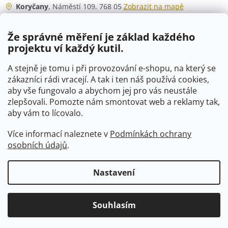
Koryčany
, Náměstí 109, 768 05
Zobrazit na mapě
Otevírací doba
Že správné měření je základ každého
Po - Čt
06:00 - 07:00
projektu ví každý kutil.
07:30 - 15:30
Pá
06:00 - 07:00
A stejně je tomu i při provozování e-shopu, na který se
07:30 - 15:00
zákazníci rádi vracejí. A tak i ten náš používá cookies,
aby vše fungovalo a abychom jej pro vás neustále
So
07:00 - 10:00
zlepšovali. Pomozte nám smontovat web a reklamy tak,
Ne
zavřeno
aby vám to lícovalo.
Více informací naleznete v
Podmínkách ochrany
osobních údajů
.
Vytvořil Shoptet
Nastavení
Copyright 2026
VTP-tvarovky.cz
. Všechna práva vyhrazena.
Souhlasím
Upravit nastavení cookies