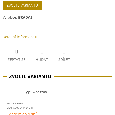
Měrná
ZVOLTE VARIANTU
cena:
Výrobce:
BRADAS
Detailní informace
ZEPTAT SE
HLÍDAT
SDÍLET
Typ: 2-cestný
Kód: BR-3034
EAN:
5907544434641
Skladem do 4 dnů