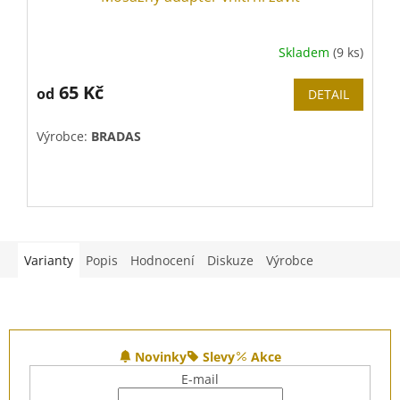
Skladem
(9 ks)
65 Kč
od
DETAIL
Výrobce:
BRADAS
V
Varianty
Popis
Hodnocení
Diskuze
Výrobce
Z
á
Novinky
Slevy
Akce
p
E-mail
a