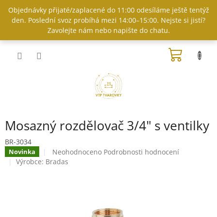
Přejít
Objednávky přijaté/zaplacené do 11:00 odesíláme ještě tentýž
na
den. Poslední svoz probíhá mezi 14:00–15:00. Nejste si jistí?
obsah
Zavolejte nám nebo napište do chatu.
NÁKUP
KOŠÍK
Mosazný rozdělovač 3/4" s ventilky
BR-3034
Průměrné
Neohodnoceno
Podrobnosti hodnocení
Novinka
hodnocení
Výrobce:
Bradas
produktu
je
0,0
z
5
hvězdiček.