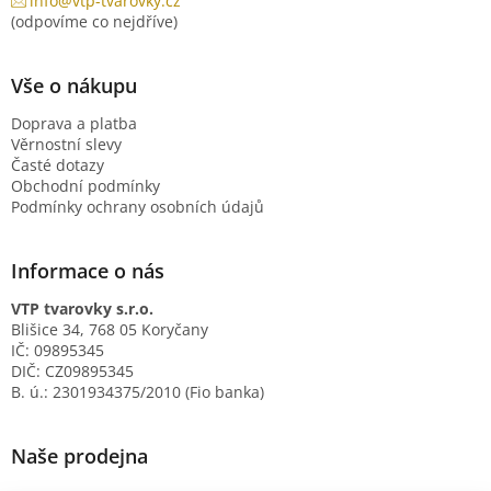
info@vtp-tvarovky.cz
(odpovíme co nejdříve)
Vše o nákupu
Doprava a platba
Věrnostní slevy
Časté dotazy
Obchodní podmínky
Podmínky ochrany osobních údajů
Informace o nás
VTP tvarovky s.r.o.
Blišice 34, 768 05 Koryčany
IČ: 09895345
DIČ: CZ09895345
B. ú.: 2301934375/2010 (Fio banka)
Naše prodejna