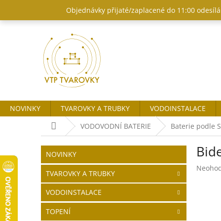
Přejít
Objednávky přijaté/zaplacené do 11:00 odesílám
na
obsah
NOVINKY
TVAROVKY A TRUBKY
VODOINSTALACE
Domů
VODOVODNÍ BATERIE
Baterie podle 
P
Bid
o
Přeskočit
NOVINKY
kategorie
s
Průměr
Neoho
t
TVAROVKY A TRUBKY
hodnoc
r
produk
VODOINSTALACE
a
je
n
0,0
TOPENÍ
z
n