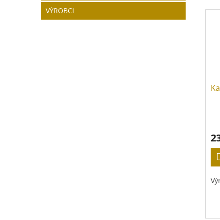
VÝROBCI
Ka
2
Vý