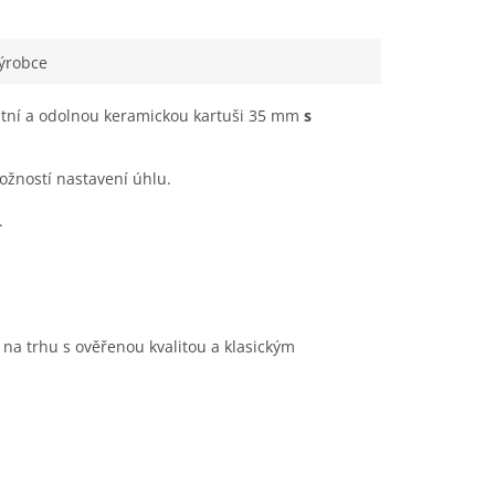
ýrobce
itní a odolnou keramickou kartuši 35 mm
s
žností nastavení úhlu.
.
na trhu s ověřenou kvalitou a klasickým