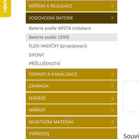
5
í
MĚŘENÍ A REGULACE
hvězdič
p
a
VODOVODNÍ BATERIE
n
Baterie podle MÍSTA instalace
e
Baterie podle SÉRIE
l
FLEXI HADIČKY (propojovací)
SIFONY
PŘÍŠLUŠENSTVÍ
ODPADY A KANALIZACE
ZAHRADA
NÁDRŽE
NÁŘADÍ
MONTÁŽNÍ MATERIÁL
VÝPRODEJ
Souvi