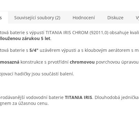
s
Související soubory (2)
Hodnocení
Diskuze
V
tová baterie s výpustí TITANIA IRIS CHROM (
92011,0) obsahuje k
val
louženou zárukou 5 let
.
tová baterie
s
5/4"
uzávěrem výpusti a s kloubovým aerátorem s mo
omosazná
konstrukce s p
rvotřídní
chromovou
povrchovou úpravou
ojovací hadičky jsou součástí balení.
rodávanější vodovodní baterie
TITANIA IRIS
. Dlouhodobá jednička 
gnem za úžasnou cenu.