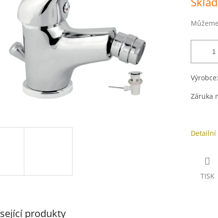
Skla
cena:
ek.
Můžeme 
Výrobce
Záruka n
Detailní
TISK
sející produkty