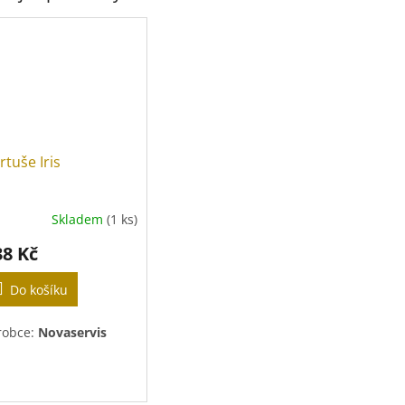
rtuše Iris
Skladem
(1 ks)
38 Kč
Do košíku
robce:
Novaservis