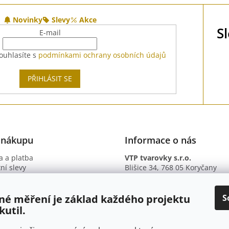
Novinky
Slevy
Akce
S
E-mail
ouhlasíte s
podmínkami ochrany osobních údajů
PŘIHLÁSIT SE
 nákupu
Informace o nás
 a platba
VTP tvarovky s.r.o.
ní slevy
Blišice 34, 768 05 Koryčany
otazy
IČ: 09895345
ní podmínky
DIČ: CZ09895345
ky ochrany osobních údajů
B. ú.: 2301934375/2010 (Fio ba
S
né měření je základ každého projektu
kutil.