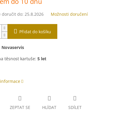
dem do 10 dnů
doručit do:
25.8.2026
Možnosti doručení
Přidat do košíku
:
Novaservis
a těsnost kartuše:
5 let
 informace
ZEPTAT SE
HLÍDAT
SDÍLET