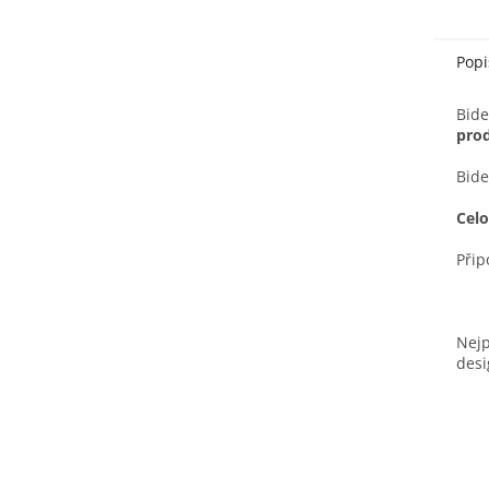
Popi
Bide
prod
Bide
Cel
Přip
Nejp
desi