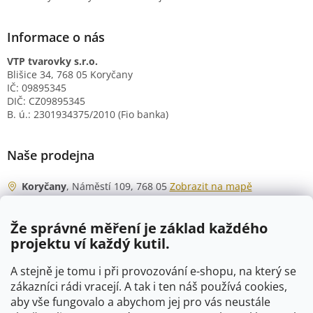
Informace o nás
VTP tvarovky s.r.o.
Blišice 34, 768 05 Koryčany
IČ: 09895345
DIČ: CZ09895345
B. ú.: 2301934375/2010 (Fio banka)
Naše prodejna
Koryčany
, Náměstí 109, 768 05
Zobrazit na mapě
Otevírací doba
Že správné měření je základ každého
Po - Čt
06:00 - 07:00
projektu ví každý kutil.
07:30 - 15:30
Pá
06:00 - 07:00
A stejně je tomu i při provozování e-shopu, na který se
07:30 - 15:00
zákazníci rádi vracejí. A tak i ten náš používá cookies,
aby vše fungovalo a abychom jej pro vás neustále
So
07:00 - 10:00