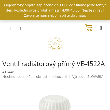
Přejít
Objednávky přijaté/zaplacené do 11:00 odesíláme ještě tentýž
na
den. Poslední svoz probíhá mezi 14:00–15:00. Nejste si jistí?
obsah
Zavolejte nám nebo napište do chatu.
NÁKUP
KOŠÍK
Ventil radiátorový přímý VE-4522A
412448
Průměrné
Neohodnoceno
Podrobnosti hodnocení
Výrobce:
SLOVARM
hodnocení
produktu
je
0,0
z
5
hvězdiček.