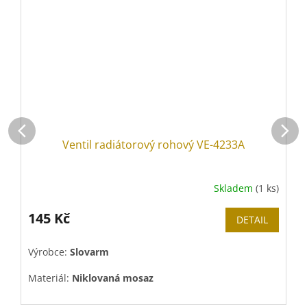
Ventil radiátorový rohový VE-4233A
Skladem
(1 ks)
145 Kč
DETAIL
Výrobce:
Slovarm
V
Materiál:
Niklovaná mosaz
M