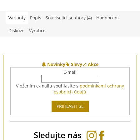
Varianty
Popis
Související soubory (4)
Hodnocení
Diskuze
Výrobce
Z
á
Novinky
Slevy
Akce
p
E-mail
a
t
Vložením e-mailu souhlasíte s
podmínkami ochrany
í
osobních údajů
PŘIHLÁSIT SE
Sledujte nás