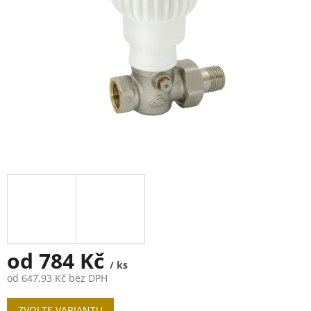
od
784 Kč
/ ks
od
647,93 Kč
bez DPH
Měrná
ZVOLTE VARIANTU
cena: