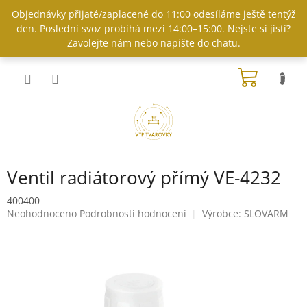
Přejít
Objednávky přijaté/zaplacené do 11:00 odesíláme ještě tentýž
na
den. Poslední svoz probíhá mezi 14:00–15:00. Nejste si jistí?
obsah
Zavolejte nám nebo napište do chatu.
NÁKUP
KOŠÍK
Ventil radiátorový přímý VE-4232
400400
Průměrné
Neohodnoceno
Podrobnosti hodnocení
Výrobce:
SLOVARM
hodnocení
produktu
je
0,0
z
5
hvězdiček.