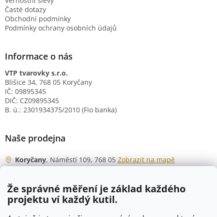
Věrnostní slevy
Časté dotazy
Obchodní podmínky
Podmínky ochrany osobních údajů
Informace o nás
VTP tvarovky s.r.o.
Blišice 34, 768 05 Koryčany
IČ: 09895345
DIČ: CZ09895345
B. ú.: 2301934375/2010 (Fio banka)
Naše prodejna
Koryčany
, Náměstí 109, 768 05
Zobrazit na mapě
Otevírací doba
Že správné měření je základ každého
Po - Čt
06:00 - 07:00
projektu ví každý kutil.
07:30 - 15:30
Pá
06:00 - 07:00