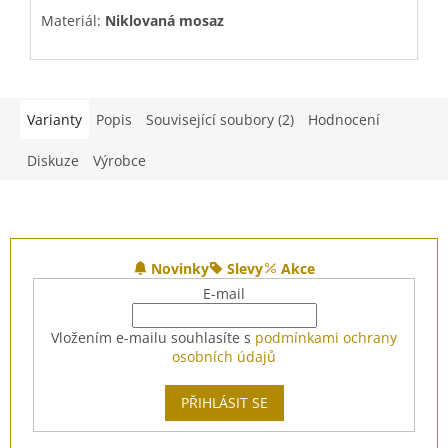
Materiál:
Niklovaná mosaz
M
Varianty
Popis
Související soubory (2)
Hodnocení
Diskuze
Výrobce
Z
á
Novinky
Slevy
Akce
p
E-mail
a
t
Vložením e-mailu souhlasíte s
podmínkami ochrany
í
osobních údajů
PŘIHLÁSIT SE