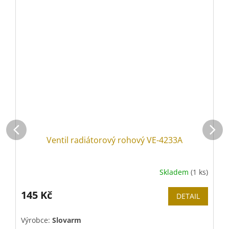
Ventil radiátorový rohový VE-4233A
Skladem
(1 ks)
145 Kč
DETAIL
Výrobce:
Slovarm
V