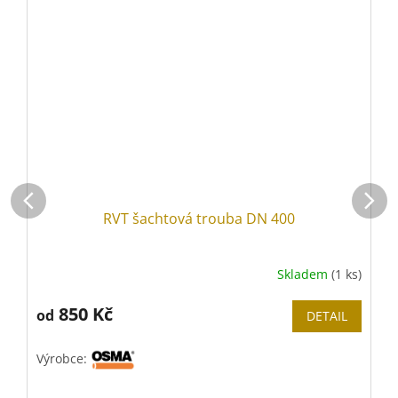
RVT šachtová trouba DN 400
Skladem
(1 ks)
850 Kč
od
DETAIL
Výrobce:
V