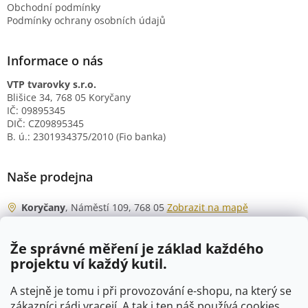
Obchodní podmínky
Podmínky ochrany osobních údajů
Informace o nás
VTP tvarovky s.r.o.
Blišice 34, 768 05 Koryčany
IČ: 09895345
DIČ: CZ09895345
B. ú.: 2301934375/2010 (Fio banka)
Naše prodejna
Koryčany
, Náměstí 109, 768 05
Zobrazit na mapě
Otevírací doba
Že správné měření je základ každého
Po - Čt
06:00 - 07:00
projektu ví každý kutil.
07:30 - 15:30
Pá
06:00 - 07:00
A stejně je tomu i při provozování e-shopu, na který se
07:30 - 15:00
zákazníci rádi vracejí. A tak i ten náš používá cookies,