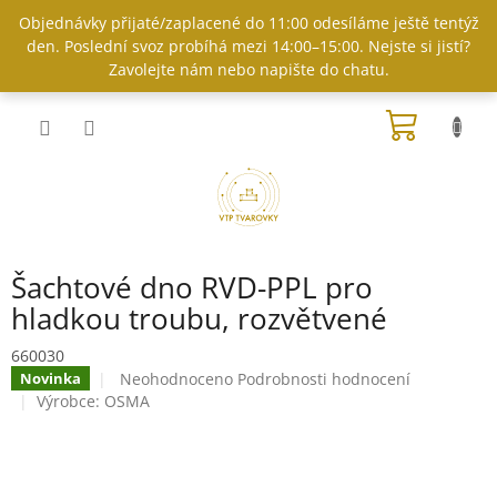
Přejít
Objednávky přijaté/zaplacené do 11:00 odesíláme ještě tentýž
na
den. Poslední svoz probíhá mezi 14:00–15:00. Nejste si jistí?
obsah
Zavolejte nám nebo napište do chatu.
NÁKUP
KOŠÍK
Šachtové dno RVD-PPL pro
hladkou troubu, rozvětvené
660030
Průměrné
Neohodnoceno
Podrobnosti hodnocení
Novinka
hodnocení
Výrobce:
OSMA
produktu
je
0,0
z