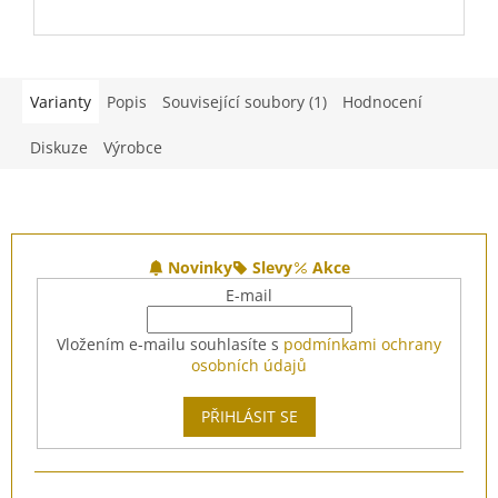
Varianty
Popis
Související soubory (1)
Hodnocení
Diskuze
Výrobce
Z
á
Novinky
Slevy
Akce
p
E-mail
a
t
Vložením e-mailu souhlasíte s
podmínkami ochrany
í
osobních údajů
PŘIHLÁSIT SE