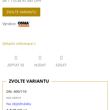
od
1 133,88 Kč
bez DPH
Měrná
ZVOLTE VARIANTU
cena:
Výrobce:
Detailní informace
ZEPTAT SE
HLÍDAT
SDÍLET
DN: 400/110
Kód: 660010
Na objednávku