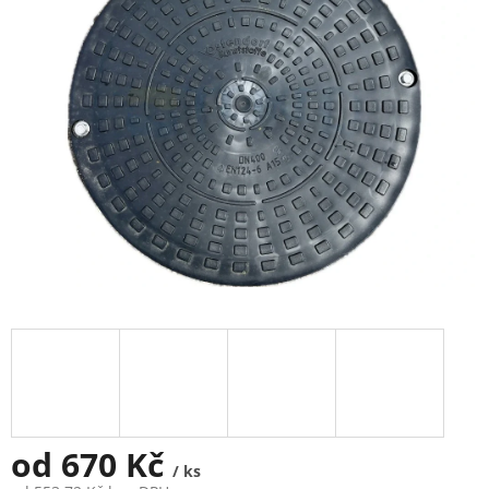
5
hvězdiček.
od
670 Kč
/ ks