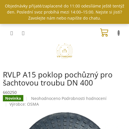
Přejít
Objednávky přijaté/zaplacené do 11:00 odesíláme ještě tentýž
na
den. Poslední svoz probíhá mezi 14:00–15:00. Nejste si jistí?
obsah
Zavolejte nám nebo napište do chatu.
NÁKUP
KOŠÍK
RVLP A15 poklop pochůzný pro
šachtovou troubu DN 400
660250
Průměrné
Neohodnoceno
Podrobnosti hodnocení
Novinka
hodnocení
Výrobce:
OSMA
produktu
je
0,0
z