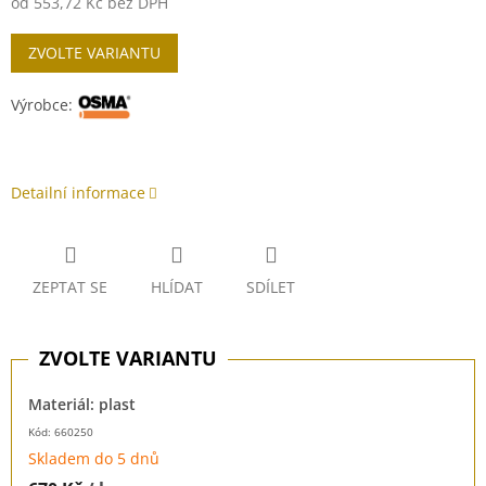
od
553,72 Kč
bez DPH
Měrná
ZVOLTE VARIANTU
cena:
Výrobce:
Detailní informace
ZEPTAT SE
HLÍDAT
SDÍLET
Materiál: plast
Kód: 660250
Skladem do 5 dnů