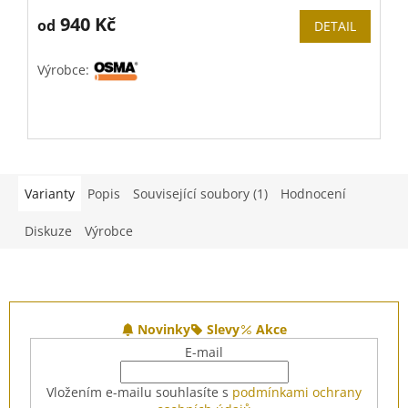
940 Kč
od
DETAIL
Výrobce:
V
Varianty
Popis
Související soubory (1)
Hodnocení
Diskuze
Výrobce
Z
á
Novinky
Slevy
Akce
p
E-mail
a
t
Vložením e-mailu souhlasíte s
podmínkami ochrany