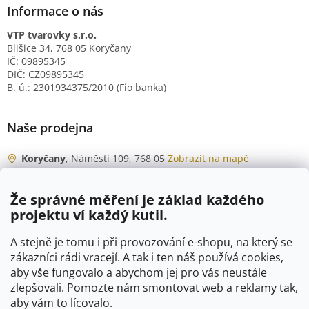
Informace o nás
VTP tvarovky s.r.o.
Blišice 34, 768 05 Koryčany
IČ: 09895345
DIČ: CZ09895345
B. ú.: 2301934375/2010 (Fio banka)
Naše prodejna
Koryčany
, Náměstí 109, 768 05
Zobrazit na mapě
Otevírací doba
Že správné měření je základ každého
Po - Čt
06:00 - 07:00
projektu ví každý kutil.
07:30 - 15:30
Pá
06:00 - 07:00
A stejně je tomu i při provozování e-shopu, na který se
07:30 - 15:00
zákazníci rádi vracejí. A tak i ten náš používá cookies,
aby vše fungovalo a abychom jej pro vás neustále
So
07:00 - 10:00
zlepšovali. Pomozte nám smontovat web a reklamy tak,
Ne
zavřeno
aby vám to lícovalo.