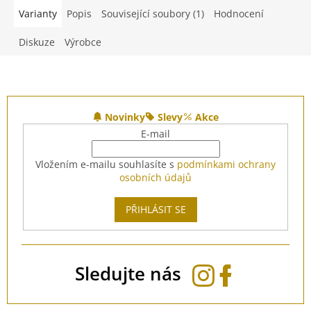
Varianty
Popis
Související soubory (1)
Hodnocení
Diskuze
Výrobce
Z
á
Novinky
Slevy
Akce
p
E-mail
a
t
Vložením e-mailu souhlasíte s
podmínkami ochrany
í
osobních údajů
PŘIHLÁSIT SE
Sledujte nás