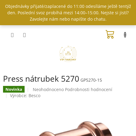
Přejít
Objednávky přijaté/zaplacené do 11:00 odesíláme ještě tentýž
na
den. Poslední svoz probíhá mezi 14:00–15:00. Nejste si jistí?
obsah
Zavolejte nám nebo napište do chatu.
NÁKUP
KOŠÍK
Press nátrubek 5270
GP5270-15
Průměrné
Neohodnoceno
Podrobnosti hodnocení
Novinka
hodnocení
Výrobce:
Besco
produktu
je
0,0
z
5
hvězdiček.