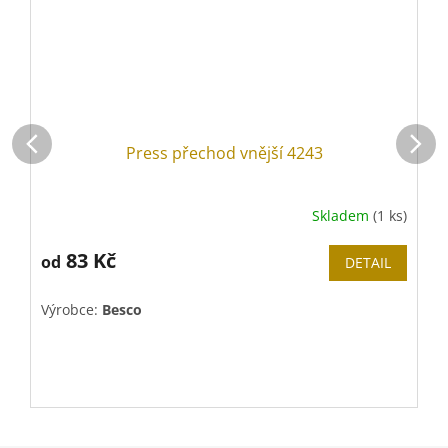
Press přechod vnější 4243
Skladem
(1 ks)
83 Kč
od
DETAIL
Výrobce:
Besco
V