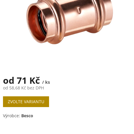
od
71 Kč
/ ks
od
58,68 Kč
bez DPH
Měrná
ZVOLTE VARIANTU
cena:
Výrobce:
Besco