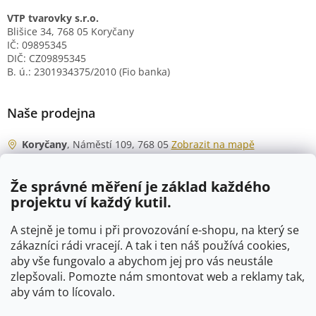
VTP tvarovky s.r.o.
Blišice 34, 768 05 Koryčany
IČ: 09895345
DIČ: CZ09895345
B. ú.: 2301934375/2010 (Fio banka)
Naše prodejna
Koryčany
, Náměstí 109, 768 05
Zobrazit na mapě
Otevírací doba
Že správné měření je základ každého
Po - Čt
06:00 - 07:00
projektu ví každý kutil.
07:30 - 15:30
Pá
06:00 - 07:00
A stejně je tomu i při provozování e-shopu, na který se
07:30 - 15:00
zákazníci rádi vracejí. A tak i ten náš používá cookies,
aby vše fungovalo a abychom jej pro vás neustále
So
07:00 - 10:00
zlepšovali. Pomozte nám smontovat web a reklamy tak,
Ne
zavřeno
aby vám to lícovalo.