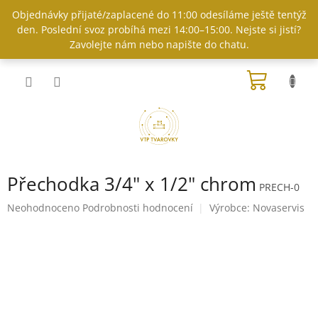
Přejít
Objednávky přijaté/zaplacené do 11:00 odesíláme ještě tentýž
na
den. Poslední svoz probíhá mezi 14:00–15:00. Nejste si jistí?
obsah
Zavolejte nám nebo napište do chatu.
NÁKUP
KOŠÍK
Přechodka 3/4" x 1/2" chrom
PRECH-0
Průměrné
Neohodnoceno
Podrobnosti hodnocení
Výrobce:
Novaservis
hodnocení
produktu
je
0,0
z
5
hvězdiček.