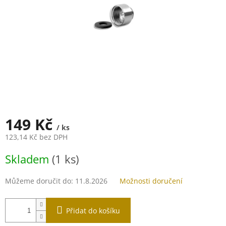
149 Kč
/ ks
123,14 Kč bez DPH
Měrná
Skladem
(1 ks)
cena:
Můžeme doručit do:
11.8.2026
Možnosti doručení
Přidat do košíku