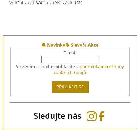
Vnitřní závit
3/4”
a vnější závit
1/2”
.
Z
á
Novinky
Slevy
Akce
p
E-mail
a
t
Vložením e-mailu souhlasíte s
podmínkami ochrany
í
osobních údajů
PŘIHLÁSIT SE
Sledujte nás