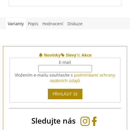
C
Varianty
Popis
Hodnocení
Diskuze
Z
á
Novinky
Slevy
Akce
p
E-mail
a
t
Vložením e-mailu souhlasíte s
podmínkami ochrany
í
osobních údajů
PŘIHLÁSIT SE
Sledujte nás