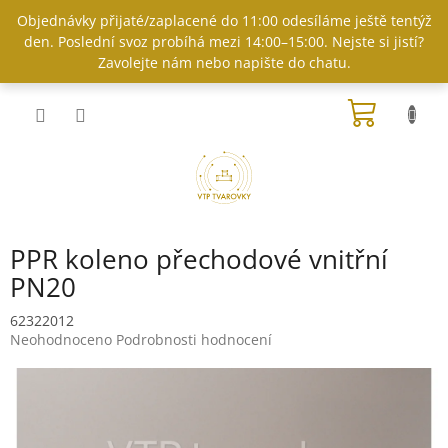
Přejít
Objednávky přijaté/zaplacené do 11:00 odesíláme ještě tentýž
na
den. Poslední svoz probíhá mezi 14:00–15:00. Nejste si jistí?
obsah
Zavolejte nám nebo napište do chatu.
NÁKUP
KOŠÍK
PPR koleno přechodové vnitřní
PN20
62322012
Průměrné
Neohodnoceno
Podrobnosti hodnocení
hodnocení
produktu
je
0,0
z