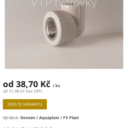
5
hvězdiček.
od
38,70 Kč
/ ks
od
31,98 Kč
bez DPH
Měrná
ZVOLTE VARIANTU
cena:
Výrobce:
Donsen / Aquaplast / FV Plast