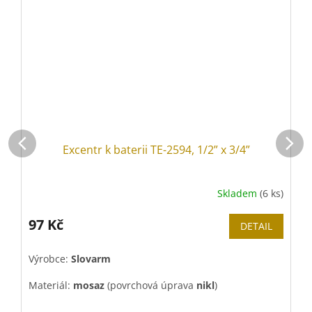
Excentr k baterii TE-2594, 1/2” x 3/4”
Skladem
(6 ks)
97 Kč
DETAIL
Výrobce:
Slovarm
Z
o
Materiál:
mosaz
(povrchová úprava
nikl
)
V