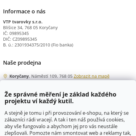
Informace o nás
VTP tvarovky s.r.o.
Blišice 34, 768 05 Koryčany
IČ: 09895345
DIČ: CZ09895345
B. ú.: 2301934375/2010 (Fio banka)
Naše prodejna
Koryčany
, Náměstí 109, 768 05
Zobrazit na mapě
Otevírací doba
Že správné měření je základ každého
Po - Čt
06:00 - 07:00
projektu ví každý kutil.
07:30 - 15:30
Pá
06:00 - 07:00
A stejně je tomu i při provozování e-shopu, na který se
07:30 - 15:00
zákazníci rádi vracejí. A tak i ten náš používá cookies,
aby vše fungovalo a abychom jej pro vás neustále
So
07:00 - 10:00
zlepšovali. Pomozte nám smontovat web a reklamy tak,