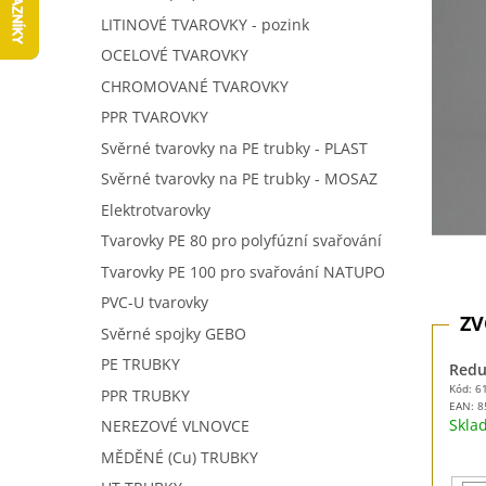
5
í
LITINOVÉ TVAROVKY - pozink
hvězdič
p
OCELOVÉ TVAROVKY
a
n
CHROMOVANÉ TVAROVKY
e
PPR TVAROVKY
l
Svěrné tvarovky na PE trubky - PLAST
Svěrné tvarovky na PE trubky - MOSAZ
Elektrotvarovky
Tvarovky PE 80 pro polyfúzní svařování
Tvarovky PE 100 pro svařování NATUPO
PVC-U tvarovky
Svěrné spojky GEBO
PE TRUBKY
Reduk
Kód: 6
PPR TRUBKY
EAN:
8
Skl
NEREZOVÉ VLNOVCE
MĚDĚNÉ (Cu) TRUBKY