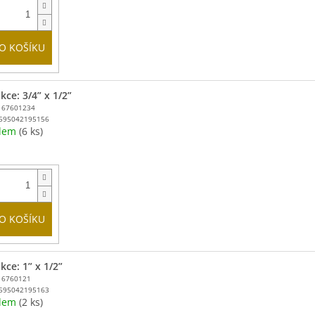
O KOŠÍKU
ce: 3/4” x 1/2”
167601234
595042195156
adem
(6 ks)
O KOŠÍKU
kce: 1” x 1/2”
16760121
595042195163
adem
(2 ks)