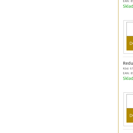
EAN:
8
Skl
D
Reduk
Kód: 6
EAN:
8
Skl
D