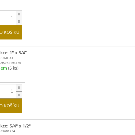
O KOŠÍKU
kce: 1" x 3/4”
16760341
595042195170
adem
(5 ks)
O KOŠÍKU
ce: 5/4" x 1/2"
167601254