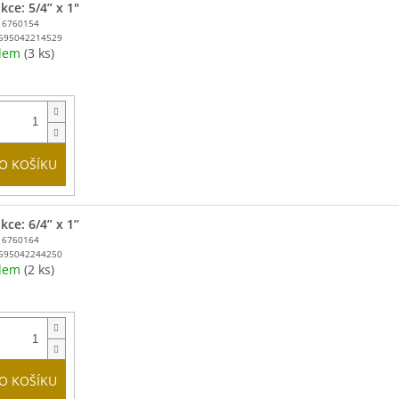
kce: 5/4” x 1"
16760154
595042214529
adem
(3 ks)
O KOŠÍKU
kce: 6/4” x 1”
16760164
595042244250
adem
(2 ks)
O KOŠÍKU