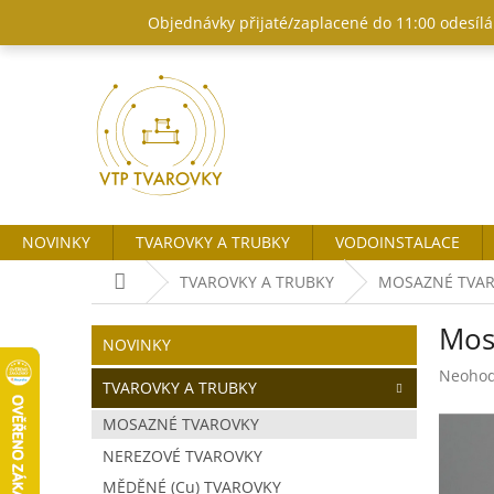
Přejít
Objednávky přijaté/zaplacené do 11:00 odesílám
na
obsah
NOVINKY
TVAROVKY A TRUBKY
VODOINSTALACE
Domů
TVAROVKY A TRUBKY
MOSAZNÉ TVA
P
Mos
o
Přeskočit
NOVINKY
kategorie
s
Průměr
Neoho
t
TVAROVKY A TRUBKY
hodnoc
r
produk
MOSAZNÉ TVAROVKY
a
je
NEREZOVÉ TVAROVKY
n
0,0
z
n
MĚDĚNÉ (Cu) TVAROVKY