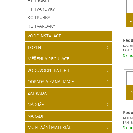
HT TRUBKY
HT TVAROVKY
KG TRUBKY
D
KG TVAROVKY
VODOINSTALACE
Reduk
Kód: 6
TOPENÍ
EAN:
8
Skl
MĚŘENÍ A REGULACE
VODOVODNÍ BATERIE
ODPADY A KANALIZACE
D
ZAHRADA
NÁDRŽE
Redu
NÁŘADÍ
Kód: 6
EAN:
8
MONTÁŽNÍ MATERIÁL
Skl