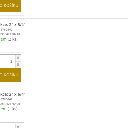
O KOŠÍKU
kce: 2" x 5/4"
16760542
595042178210
adem
(2 ks)
O KOŠÍKU
kce: 2" x 6/4"
16760642
595042176490
adem
(1 ks)