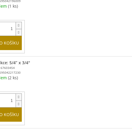
595042196009
adem
(1 ks)
O KOŠÍKU
ce: 5/4” x 3/4"
167603454
595042217230
adem
(2 ks)
O KOŠÍKU