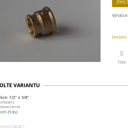
ZVOL
cena:
ek.
Výrobce
Detailní
TISK
ce: 1/2” x 3/8”
167603812
595042195149
adem
(9 ks)