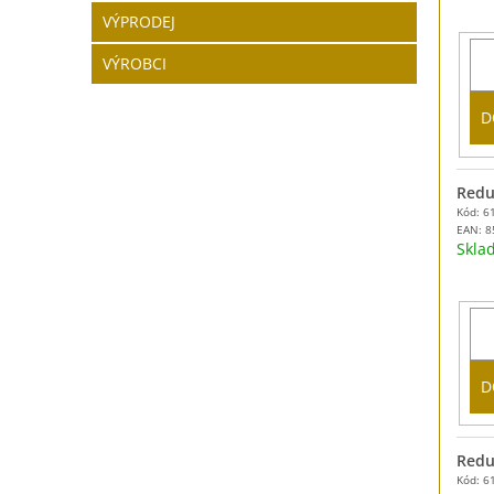
VÝPRODEJ
VÝROBCI
D
Redu
Kód: 6
EAN:
8
Skl
D
Reduk
Kód: 6