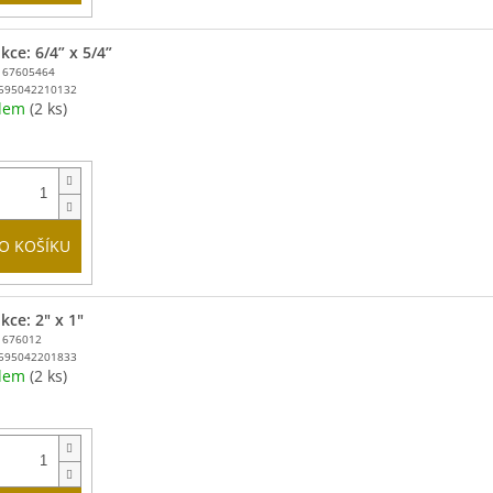
ce: 6/4” x 5/4”
167605464
595042210132
adem
(2 ks)
O KOŠÍKU
kce: 2" x 1"
1676012
595042201833
adem
(2 ks)