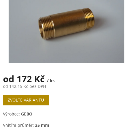
od
172 Kč
/ ks
od
142,15 Kč
bez DPH
Měrná
ZVOLTE VARIANTU
cena:
Výrobce:
GEBO
Vnitřní průměr:
35 mm