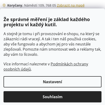
Koryčany
, Náměstí 109, 768 05
Zobrazit na mapě
Otevírací doba
Že správné měření je základ každého
Po - Čt
06:00 - 07:00
projektu ví každý kutil.
07:30 - 15:30
Pá
06:00 - 07:00
A stejně je tomu i při provozování e-shopu, na který se
07:30 - 15:00
zákazníci rádi vracejí. A tak i ten náš používá cookies,
aby vše fungovalo a abychom jej pro vás neustále
So
07:00 - 10:00
zlepšovali. Pomozte nám smontovat web a reklamy tak,
Ne
zavřeno
aby vám to lícovalo.
Více informací naleznete v
Podmínkách ochrany
osobních údajů
.
Vytvořil Shoptet
Nastavení
Copyright 2026
VTP-tvarovky.cz
. Všechna práva vyhrazena.
Souhlasím
Upravit nastavení cookies