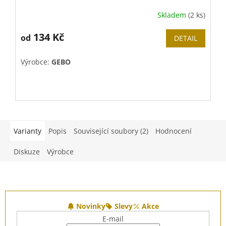
Skladem
(2 ks)
134 Kč
od
DETAIL
Výrobce:
GEBO
V
Varianty
Popis
Související soubory (2)
Hodnocení
Diskuze
Výrobce
Z
á
Novinky
Slevy
Akce
p
E-mail