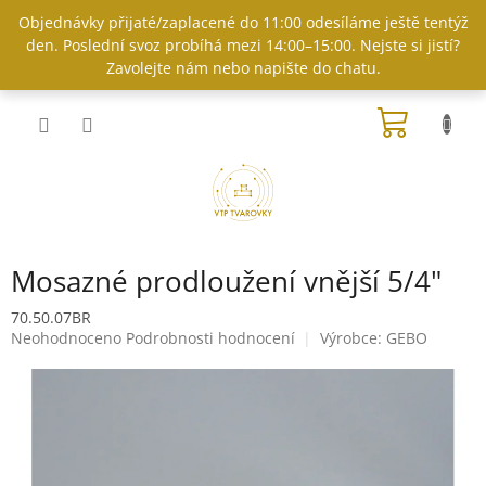
Přejít
Objednávky přijaté/zaplacené do 11:00 odesíláme ještě tentýž
na
den. Poslední svoz probíhá mezi 14:00–15:00. Nejste si jistí?
obsah
Zavolejte nám nebo napište do chatu.
NÁKUP
KOŠÍK
Mosazné prodloužení vnější 5/4"
70.50.07BR
Průměrné
Neohodnoceno
Podrobnosti hodnocení
Výrobce:
GEBO
hodnocení
produktu
je
0,0
z
5
hvězdiček.