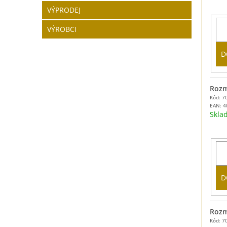
VÝPRODEJ
VÝROBCI
D
Rozm
Kód: 7
EAN:
4
Skl
D
Rozm
Kód: 7