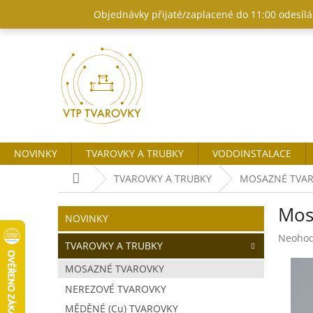
Přejít
Objednávky přijaté/zaplacené do 11:00 odesílám
na
obsah
NOVINKY
TVAROVKY A TRUBKY
VODOINSTALACE
Domů
TVAROVKY A TRUBKY
MOSAZNÉ TVA
P
Mos
o
Přeskočit
NOVINKY
kategorie
s
Průměr
Neoho
t
TVAROVKY A TRUBKY
hodnoc
r
produk
MOSAZNÉ TVAROVKY
a
je
NEREZOVÉ TVAROVKY
n
0,0
z
n
MĚDĚNÉ (Cu) TVAROVKY