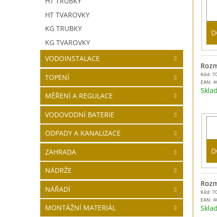
HT TRUBKY
HT TVAROVKY
KG TRUBKY
D
KG TVAROVKY
VODOINSTALACE
Rozm
Kód: 7
TOPENÍ
EAN:
4
Skl
MĚŘENÍ A REGULACE
VODOVODNÍ BATERIE
ODPADY A KANALIZACE
D
ZAHRADA
NÁDRŽE
Rozm
NÁŘADÍ
Kód: 7
EAN:
4
MONTÁŽNÍ MATERIÁL
Skl