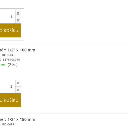
O KOŠÍKU
ěr: 1/2” x 100 mm
0.100.04BR
019576108016
adem
(2 ks)
O KOŠÍKU
ěr: 1/2" x 150 mm
0.150.04BR