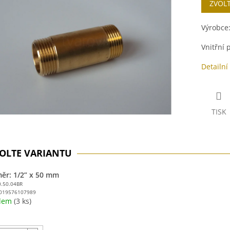
ZVOL
cena:
ek.
Výrobce
Vnitřní
Detailní
TISK
ěr: 1/2” x 50 mm
0.50.04BR
019576107989
adem
(3 ks)