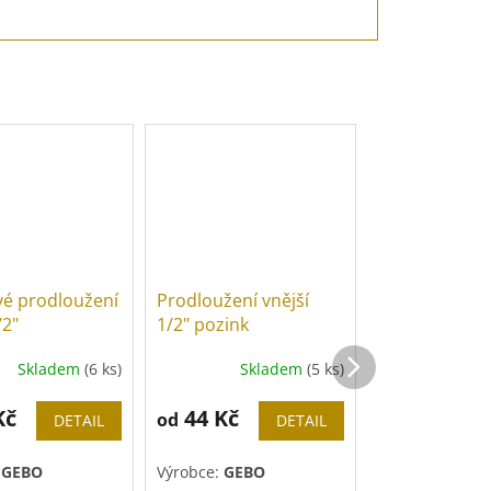
Novinka
é prodloužení
Prodloužení vnější
Nerezové pro
/2"
1/2" pozink
K-263N 1/2”
Skladem
(6 ks)
Skladem
(5 ks)
Sk
Kč
44 Kč
28 Kč
od
od
DETAIL
DETAIL
:
GEBO
Výrobce:
GEBO
Výrobce:
Slova