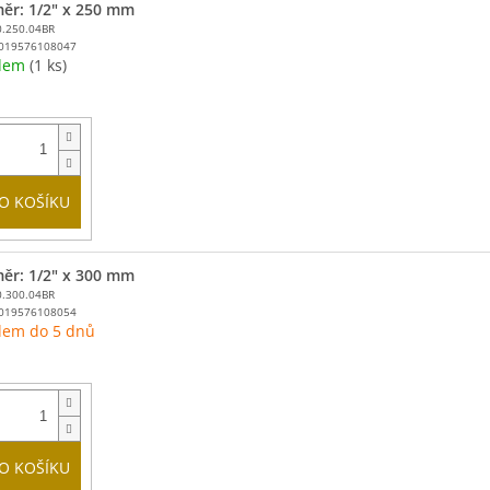
ěr: 1/2" x 250 mm
0.250.04BR
019576108047
adem
(1 ks)
O KOŠÍKU
ěr: 1/2" x 300 mm
0.300.04BR
019576108054
dem do 5 dnů
O KOŠÍKU