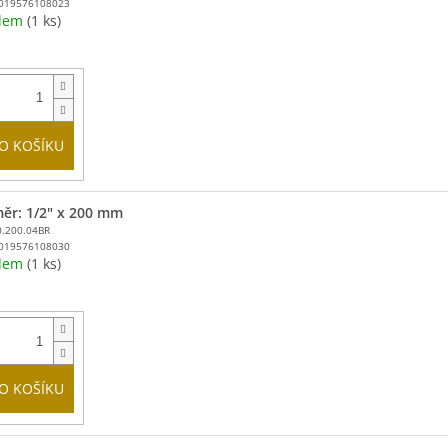
019576108023
adem
(1 ks)
O KOŠÍKU
ěr: 1/2" x 200 mm
0.200.04BR
019576108030
adem
(1 ks)
O KOŠÍKU