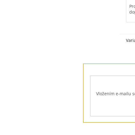
5
Pr
hv
do
To
mo
"s
Vari
Z
á
p
a
t
Vložením e-mailu s
í