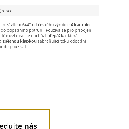
k
Vhodné k
:
dřezu
připojení:
dřez
ýrobce
ším závitem
6/4"
od českého výrobce
Alcadrain
do odpadního potrubí. Používá se pro připojení
nitř mezikusu se nachází
přepážka
, která
na
zpětnou klapkou
zabraňující toku odpadní
bude používat.
ledujte nás