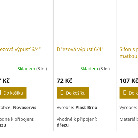
ezová výpusť 6/4"
Dřezová výpusť 6/4"
Sifon s
matkou 
Skladem
(3 ks)
Skladem
(3 ks)
7 Kč
72 Kč
107 K
Do košíku
Do košíku
Do k
robce:
Novaservis
Výrobce:
Plast Brno
Výrobce
odné k připojení:
Vhodné k připojení:
Materiál
ezu
dřezu
Barva:
Bí