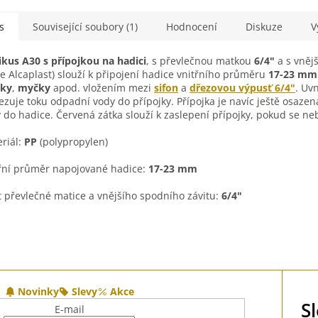
Vhodné 
připojení
s
Související soubory (1)
Hodnocení
Diskuze
V
kus A30 s přípojkou na hadici
, s převlečnou matkou
6/4"
a s vněj
ve Alcaplast) slouží k připojení hadice vnitřního průměru
17-23 mm
čky
,
myčky
apod. vložením mezi
sifon
a
dřezovou výpusť 6/4"
. Uv
zuje toku odpadní vody do přípojky. Přípojka je navíc ještě osaze
 do hadice. Červená zátka slouží k zaslepení přípojky, pokud se ne
riál:
PP
(polypropylen)
řní průměr napojované hadice:
17-23 mm
t převlečné matice a vnějšího spodního závitu:
6/4"
Novinky
Slevy
Akce
S
E-mail