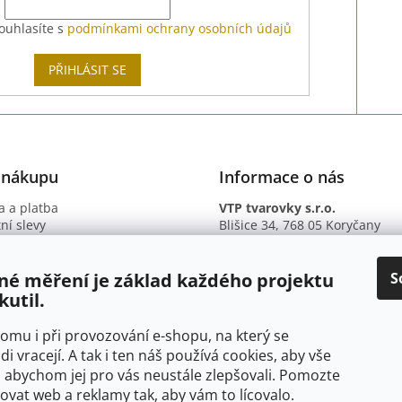
ouhlasíte s
podmínkami ochrany osobních údajů
PŘIHLÁSIT SE
 nákupu
Informace o nás
 a platba
VTP tvarovky s.r.o.
ní slevy
Blišice 34, 768 05 Koryčany
otazy
IČ: 09895345
ní podmínky
DIČ: CZ09895345
ky ochrany osobních údajů
B. ú.: 2301934375/2010 (Fio ba
S
né měření je základ každého projektu
kutil.
 tomu i při provozování e-shopu, na který se
di vracejí. A tak i ten náš používá cookies, aby vše
 abychom jej pro vás neustále zlepšovali. Pomozte
at web a reklamy tak, aby vám to lícovalo.