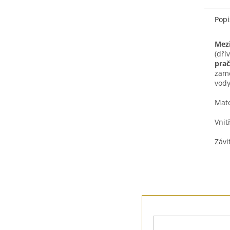
Popi
Mezi
(dří
pra
zame
vody
Mate
Vnit
Závi
Z
á
p