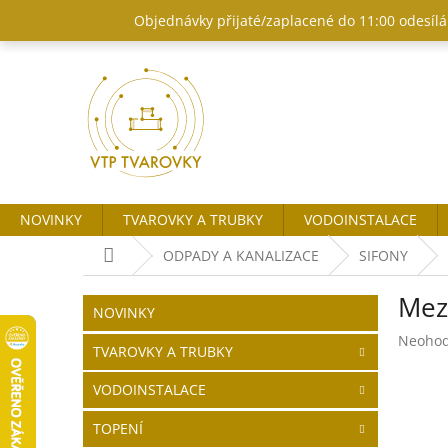
Přejít
Objednávky přijaté/zaplacené do 11:00 odesílám
na
obsah
NOVINKY
TVAROVKY A TRUBKY
VODOINSTALACE
Domů
ODPADY A KANALIZACE
SIFONY
P
Mezi
o
Přeskočit
NOVINKY
kategorie
s
Průměr
Neoho
t
TVAROVKY A TRUBKY
hodnoc
r
produk
VODOINSTALACE
a
je
n
0,0
TOPENÍ
z
n