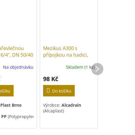
Novinka
 převlečnou
Mezikus A300 s
Sifon "U" s p
6/4", DN 50/40
přípojkou na hadici,
matkou 6/4",
5/4" x 6/4"
Na objednávku
Skladem
(1 ks)
Sk
č
98 Kč
102 Kč
ošíku
Do košíku
Do košíku
:
Plast Brno
Výrobce:
Alcadrain
Výrobce:
Plast
(Alcaplast)
:
PP
(Polypropylen)
Materiál:
PP
(P
lá
Barva:
Bílá