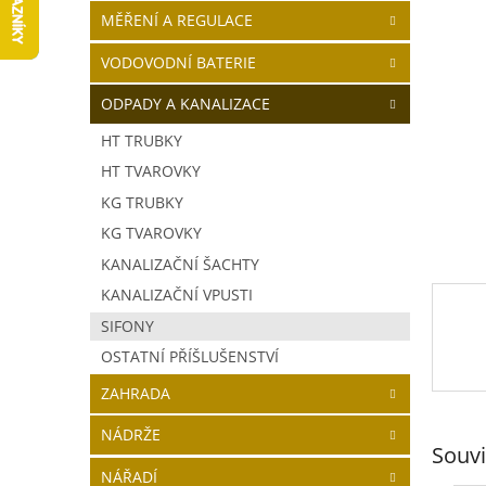
5
í
MĚŘENÍ A REGULACE
hvězdič
p
a
VODOVODNÍ BATERIE
n
ODPADY A KANALIZACE
e
l
HT TRUBKY
HT TVAROVKY
KG TRUBKY
KG TVAROVKY
KANALIZAČNÍ ŠACHTY
KANALIZAČNÍ VPUSTI
SIFONY
OSTATNÍ PŘÍŠLUŠENSTVÍ
ZAHRADA
NÁDRŽE
Souvi
NÁŘADÍ