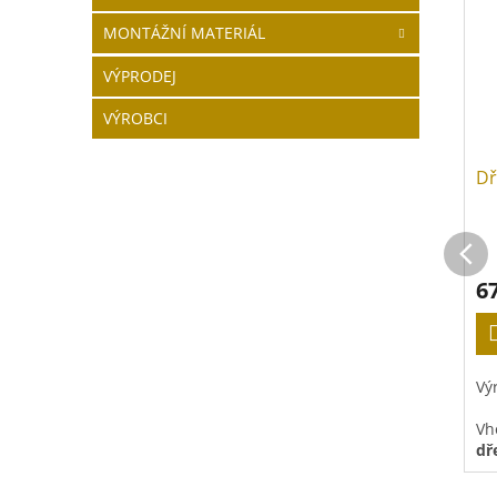
MONTÁŽNÍ MATERIÁL
VÝPRODEJ
VÝROBCI
Dř
6
Vý
Vh
dř