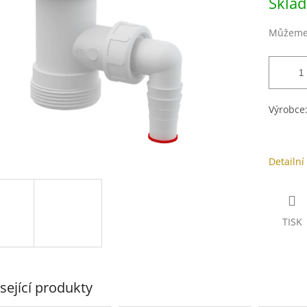
Skla
cena:
ek.
Můžeme 
Výrobce
Detailní
TISK
sející produkty