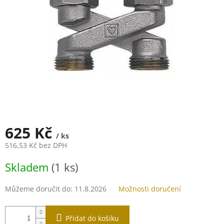
625 Kč
/ ks
516,53 Kč bez DPH
Měrná
Skladem
(1 ks)
cena:
Můžeme doručit do:
11.8.2026
Možnosti doručení
Přidat do košíku