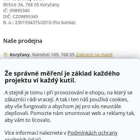
Blišice 34, 768 05 Koryčany
IČ: 09895345
DIČ: CZ09895345
B. ú.: 2301934375/2010 (Fio banka)
Naše prodejna
Koryčany
, Náměstí 109, 768 05
Zobrazit na mapě
Otevírací doba
Že správné měření je základ každého
Po - Čt
06:00 - 07:00
projektu ví každý kutil.
07:30 - 15:30
Pá
06:00 - 07:00
A stejně je tomu i při provozování e-shopu, na který se
07:30 - 15:00
zákazníci rádi vracejí. A tak i ten náš používá cookies,
aby vše fungovalo a abychom jej pro vás neustále
So
07:00 - 10:00
zlepšovali. Pomozte nám smontovat web a reklamy tak,
Ne
zavřeno
aby vám to lícovalo.
Více informací naleznete v
Podmínkách ochrany
osobních údajů
.