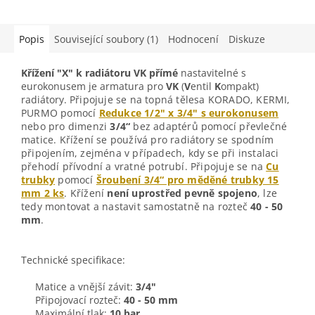
Popis
Související soubory (1)
Hodnocení
Diskuze
Křížení "X" k radiátoru VK přímé
nastavitelné s
eurokonusem je armatura pro
VK
(
V
entil
K
ompakt)
radiátory.
Připojuje se na topná tělesa KORADO, KERMI,
PURMO pomocí
Redukce 1/2" x 3/4" s eurokonusem
nebo pro dimenzi
3/4“
bez adaptérů pomocí převlečné
matice. Křížení
se používá pro radiátory se spodním
připojením, zejména v případech, kdy se při instalaci
přehodí přívodní a vratné potrubí. Připojuje se na
Cu
trubky
pomocí
Šroubení 3/4“ pro měděné trubky 15
mm 2 ks
. Křížení
není uprostřed pevně spojeno
, lze
tedy montovat a nastavit samostatně na rozteč
40 - 50
mm
.
Technické specifikace:
Matice a vnější závit:
3/4"
Připojovací rozteč:
40 - 50 mm
Maximální tlak:
10 bar