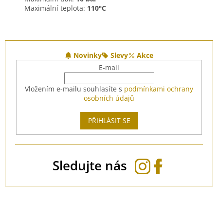
Maximální teplota:
110°C
Z
á
Novinky
Slevy
Akce
p
E-mail
a
t
Vložením e-mailu souhlasíte s
podmínkami ochrany
í
osobních údajů
PŘIHLÁSIT SE
Sledujte nás