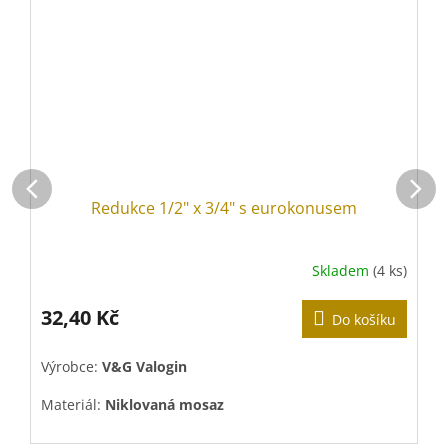
Redukce 1/2" x 3/4" s eurokonusem
Skladem
(4 ks)
32,40 Kč
Do košíku
Výrobce:
V&G Valogin
V
Materiál:
Niklovaná mosaz