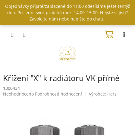
Přejít
Objednávky přijaté/zaplacené do 11:00 odesíláme ještě tentýž
na
den. Poslední svoz probíhá mezi 14:00–15:00. Nejste si jistí?
obsah
Zavolejte nám nebo napište do chatu.
NÁKUP
KOŠÍK
Křížení "X" k radiátoru VK přímé
1300434
Průměrné
Neohodnoceno
Podrobnosti hodnocení
Výrobce:
Herz
hodnocení
produktu
je
0,0
z
5
hvězdiček.