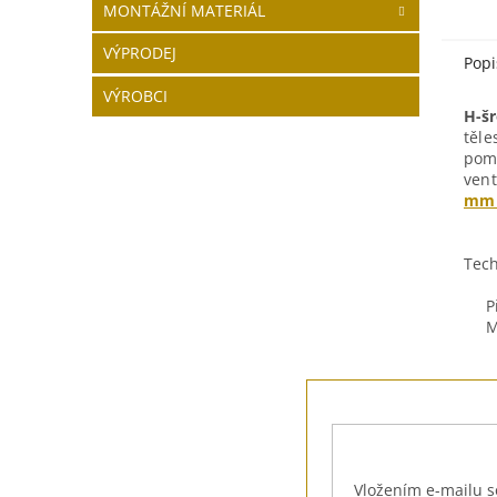
MONTÁŽNÍ MATERIÁL
VÝPRODEJ
Popi
VÝROBCI
H-šr
těl
pomo
vent
mm 
Tech
P
M
Z
á
p
a
t
Vložením e-mailu s