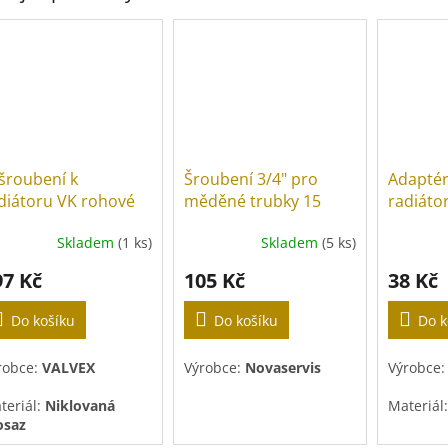
šroubení k
Šroubení 3/4" pro
Adaptér
diátoru VK rohové
měděné trubky 15
radiátor
mm, 2 ks
Skladem
(1 ks)
Skladem
(5 ks)
97 Kč
105 Kč
38 Kč
Do košíku
Do košíku
Do k
robce:
VALVEX
Výrobce:
Novaservis
Výrobce
teriál:
Niklovaná
Materiál:
saz