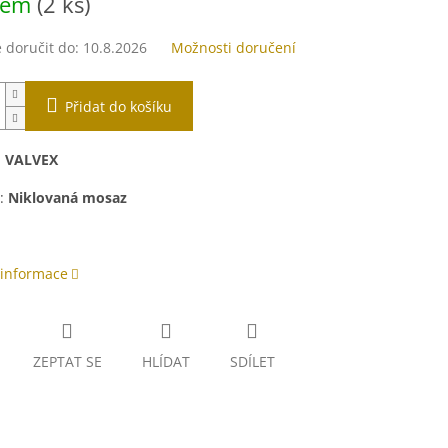
dem
(2 ks)
doručit do:
10.8.2026
Možnosti doručení
Přidat do košíku
:
VALVEX
:
Niklovaná mosaz
 informace
ZEPTAT SE
HLÍDAT
SDÍLET