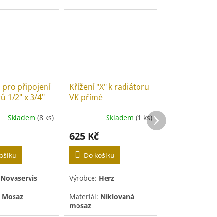
Novinka
 pro připojení
Křížení "X" k radiátoru
Svěrné šroub
ů 1/2" x 3/4"
VK přímé
ocelové a m
potrubí
Skladem
(8 ks)
Skladem
(1 ks)
Sk
625 Kč
64 Kč
od
ošíku
Do košíku
Výrobce:
Herz
:
Novaservis
Výrobce:
Herz
Materiál:
Niklo
mosaz
Mosaz
Materiál:
Niklovaná
mosaz