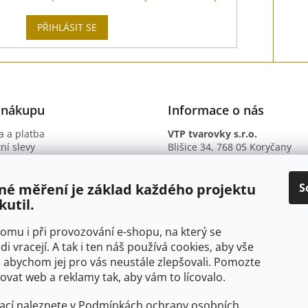
PŘIHLÁSIT SE
 nákupu
Informace o nás
 a platba
VTP tvarovky s.r.o.
ní slevy
Blišice 34, 768 05 Koryčany
otazy
IČ: 09895345
ní podmínky
DIČ: CZ09895345
ky ochrany osobních údajů
B. ú.: 2301934375/2010 (Fio ba
S
né měření je základ každého projektu
kutil.
 tomu i při provozování e-shopu, na který se
di vracejí. A tak i ten náš používá cookies, aby vše
 abychom jej pro vás neustále zlepšovali. Pomozte
at web a reklamy tak, aby vám to lícovalo.
ací naleznete v
Podmínkách ochrany osobních