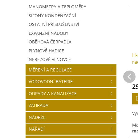
MANOMETRY A TEPLOMĚRY
SIFONY KONDENZAČNÍ
OSTATNÍ PŘÍSLUŠENSTVÍ
EXPANZNÍ NÁDOBY
OBĚHOVÁ ČERPADLA
PLYNOVÉ HADICE
H-
NEREZOVÉ VLNOVCE
ra
MĚŘENÍ A REGULACE
VODOVODNÍ BATERIE
2
ODPADY A KANALIZACE
ZAHRADA
Vý
NÁDRŽE
Ma
NÁŘADÍ
mo