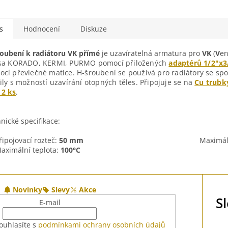
s
Hodnocení
Diskuze
oubení k radiátoru VK přímé
je uzavíratelná armatura pro
VK
(
V
en
esa KORADO, KERMI, PURMO pomocí přiložených
adaptérů 1/2"x3
cí převlečné matice. H-š
roubení se používá pro radiátory se sp
ily s možností uzavírání otopných těles. Připojuje se na
Cu trubk
2 ks
.
nické specifikace:
řipojovací rozteč:
50 mm
Maximál
aximální teplota:
100°C
Novinky
Slevy
Akce
S
E-mail
ouhlasíte s
podmínkami ochrany osobních údajů