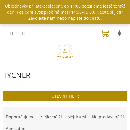
Přejít
Objednávky přijaté/zaplacené do 11:00 odesíláme ještě tentýž
na
den. Poslední svoz probíhá mezi 14:00–15:00. Nejste si jistí?
obsah
Zavolejte nám nebo napište do chatu.
NÁKUP
KOŠÍK
TYCNER
OTEVŘÍT FILTR
Ř
a
Doporučujeme
Nejlevnější
Nejdražší
Nejprodávanější
z
e
Abecedně