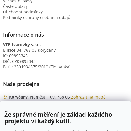
Věrnostní slevy
Časté dotazy
Obchodní podmínky
Podmínky ochrany osobních údajů
Informace o nás
VTP tvarovky s.r.o.
Blišice 34, 768 05 Koryčany
IČ: 09895345
DIČ: CZ09895345
B. ú.: 2301934375/2010 (Fio banka)
Naše prodejna
Koryčany
, Náměstí 109, 768 05
Zobrazit na mapě
Otevírací doba
Že správné měření je základ každého
Po - Čt
06:00 - 07:00
projektu ví každý kutil.
07:30 - 15:30
Pá
06:00 - 07:00