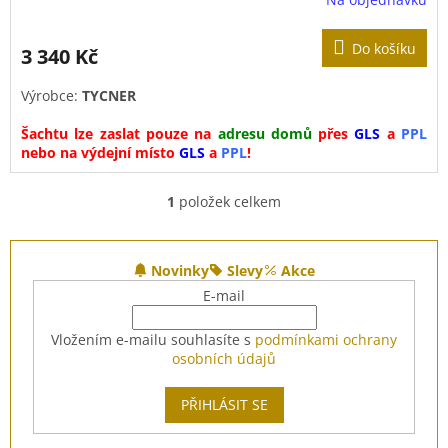
M
Do košíku
3 340 Kč
A
Výrobce:
TYCNER
Šachtu lze zaslat pouze na
adresu domů
přes
GLS
a
PPL
nebo na výdejní místo
GLS
a
PPL
!
1
položek celkem
O
v
l
Z
á
á
Novinky
Slevy
Akce
d
p
E-mail
a
a
c
t
Vložením e-mailu souhlasíte s
podmínkami ochrany
í
í
osobních údajů
p
r
v
PŘIHLÁSIT SE
k
y