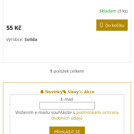
Skladem
(3 ks)
Do košíku
55 Kč
Výrobce:
Solida
1
položek celkem
O
v
l
Z
á
á
Novinky
Slevy
Akce
d
p
E-mail
a
a
c
t
Vložením e-mailu souhlasíte s
podmínkami ochrany
í
í
osobních údajů
p
r
v
PŘIHLÁSIT SE