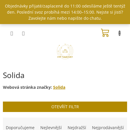
Přejít
Objednávky přijaté/zaplacené do 11:00 odesíláme ještě tentýž
na
den. Poslední svoz probíhá mezi 14:00–15:00. Nejste si jistí?
obsah
Zavolejte nám nebo napište do chatu.
NÁKUP
KOŠÍK
Solida
Webová stránka značky:
Solida
OTEVŘÍT FILTR
Ř
a
Doporučujeme
Nejlevnější
Nejdražší
Nejprodávanější