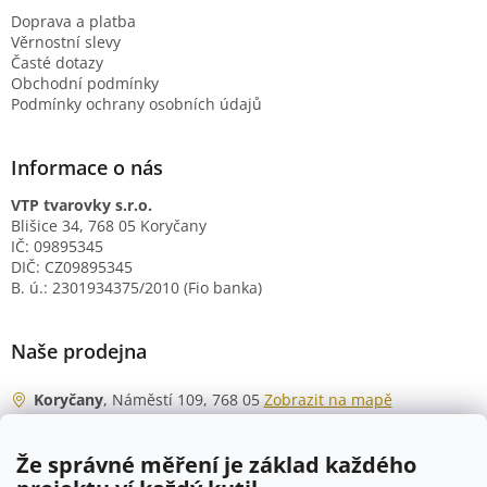
Doprava a platba
Věrnostní slevy
Časté dotazy
Obchodní podmínky
Podmínky ochrany osobních údajů
Informace o nás
VTP tvarovky s.r.o.
Blišice 34, 768 05 Koryčany
IČ: 09895345
DIČ: CZ09895345
B. ú.: 2301934375/2010 (Fio banka)
Naše prodejna
Koryčany
, Náměstí 109, 768 05
Zobrazit na mapě
Otevírací doba
Že správné měření je základ každého
Po - Čt
06:00 - 07:00