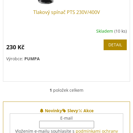
Tlakový spínač PTS 230V/400V
Skladem
(10 ks)
DETAIL
230 Kč
Výrobce:
PUMPA
1
položek celkem
O
v
l
Z
á
á
Novinky
Slevy
Akce
d
p
E-mail
a
a
c
t
Vložením e-mailu souhlasíte s
podmínkami ochrany
í