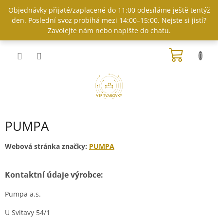
Přejít
Objednávky přijaté/zaplacené do 11:00 odesíláme ještě tentýž
na
den. Poslední svoz probíhá mezi 14:00–15:00. Nejste si jistí?
obsah
Zavolejte nám nebo napište do chatu.
NÁKUP
KOŠÍK
PUMPA
Webová stránka značky:
PUMPA
Kontaktní údaje výrobce:
Pumpa a.s.
U Svitavy 54/1