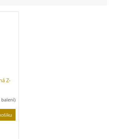
há Z-
2 balení)
košíku