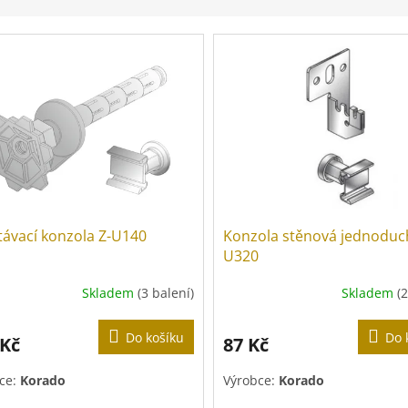
távací konzola Z-U140
Konzola stěnová jednoduc
U320
Skladem
(3 balení)
Skladem
(
Do košíku
Do 
 Kč
87 Kč
ce:
Korado
Výrobce:
Korado