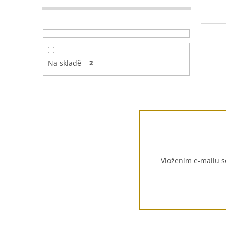
Na skladě
2
Z
á
p
a
t
Vložením e-mailu s
í