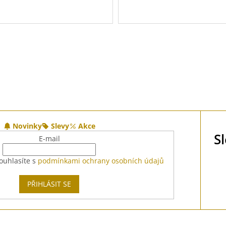
O
v
l
á
d
a
c
í
p
r
Novinky
Slevy
Akce
v
S
E-mail
k
y
v
ouhlasíte s
podmínkami ochrany osobních údajů
ý
p
PŘIHLÁSIT SE
i
s
u