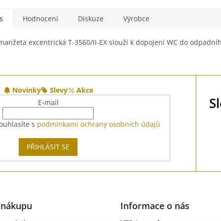
s
Hodnocení
Diskuze
Výrobce
anžeta excentrická T-3560/II-EX slouží k dopojení WC do odpadníh
Novinky
Slevy
Akce
S
E-mail
ouhlasíte s
podmínkami ochrany osobních údajů
PŘIHLÁSIT SE
 nákupu
Informace o nás