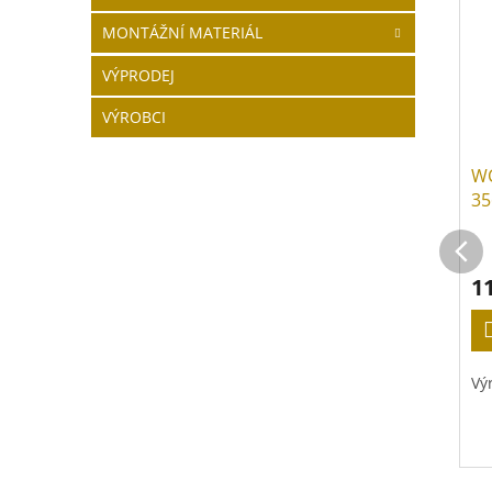
MONTÁŽNÍ MATERIÁL
VÝPRODEJ
VÝROBCI
WC
35
1
Vý