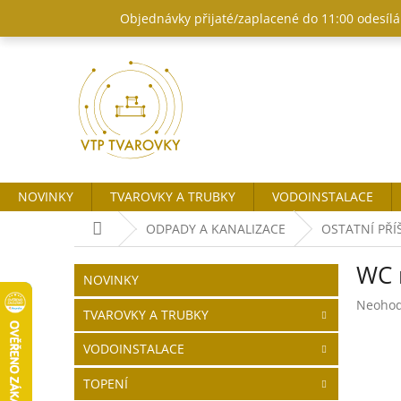
Přejít
Objednávky přijaté/zaplacené do 11:00 odesílám
na
obsah
NOVINKY
TVAROVKY A TRUBKY
VODOINSTALACE
Domů
ODPADY A KANALIZACE
OSTATNÍ PŘÍ
P
WC 
o
Přeskočit
NOVINKY
kategorie
s
Průměr
Neoho
t
TVAROVKY A TRUBKY
hodnoc
r
produk
VODOINSTALACE
a
je
n
0,0
TOPENÍ
z
n