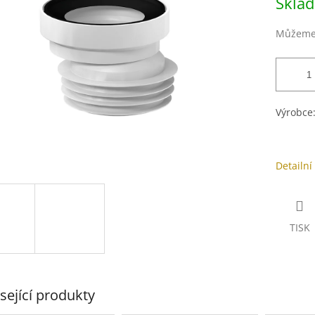
Skla
cena:
ek.
Můžeme 
Výrobce
Detailní
TISK
sející produkty