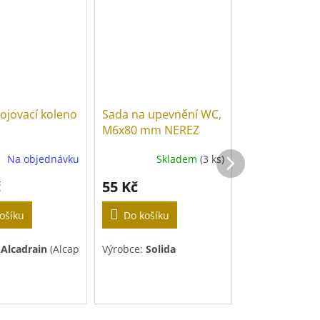
ojovací koleno
Sada na upevnění WC,
WC připojova
M6x80 mm NEREZ
Na objednávku
Skladem
(3 ks)
Sk
č
55 Kč
117 Kč
ošíku
Do košíku
Výrobce:
Plast
:
Alcadrain
(Alcaplast)
Výrobce:
Solida