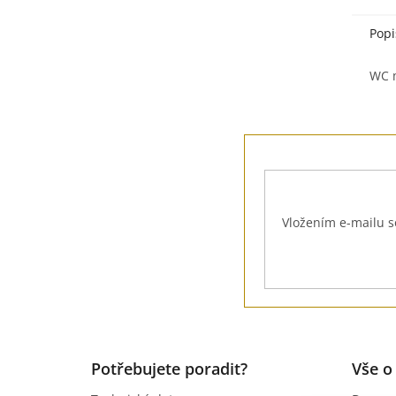
Popi
WC m
Z
á
p
a
t
Vložením e-mailu s
í
Potřebujete poradit?
Vše o