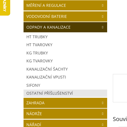
5
í
MĚŘENÍ A REGULACE
hvězdič
p
a
VODOVODNÍ BATERIE
n
ODPADY A KANALIZACE
e
l
HT TRUBKY
HT TVAROVKY
KG TRUBKY
KG TVAROVKY
KANALIZAČNÍ ŠACHTY
KANALIZAČNÍ VPUSTI
SIFONY
OSTATNÍ PŘÍŠLUŠENSTVÍ
ZAHRADA
NÁDRŽE
Souvi
NÁŘADÍ