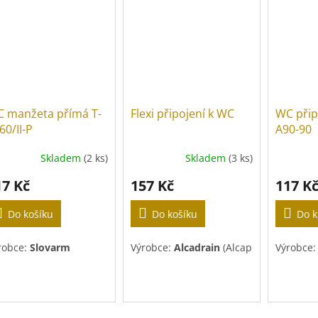
 manžeta přímá T-
Flexi připojení k WC
WC přip
60/II-P
A90-90
Skladem
(2 ks)
Skladem
(3 ks)
17 Kč
157 Kč
117 K
Do košíku
Do košíku
Do k
robce:
Slovarm
Výrobce:
Alcadrain
(Alcaplast)
Výrobce