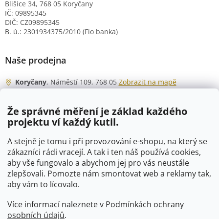
Blišice 34, 768 05 Koryčany
IČ: 09895345
DIČ: CZ09895345
B. ú.: 2301934375/2010 (Fio banka)
Naše prodejna
Koryčany
, Náměstí 109, 768 05
Zobrazit na mapě
Otevírací doba
Že správné měření je základ každého
Po - Čt
06:00 - 07:00
projektu ví každý kutil.
07:30 - 15:30
Pá
06:00 - 07:00
A stejně je tomu i při provozování e-shopu, na který se
07:30 - 15:00
zákazníci rádi vracejí. A tak i ten náš používá cookies,
aby vše fungovalo a abychom jej pro vás neustále
So
07:00 - 10:00
zlepšovali. Pomozte nám smontovat web a reklamy tak,
Ne
zavřeno
aby vám to lícovalo.
Více informací naleznete v
Podmínkách ochrany
osobních údajů
.