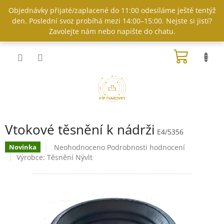
Přejít
Objednávky přijaté/zaplacené do 11:00 odesíláme ještě tentýž
na
den. Poslední svoz probíhá mezi 14:00–15:00. Nejste si jistí?
obsah
Zavolejte nám nebo napište do chatu.
NÁKUP
KOŠÍK
Vtokové těsnění k nádrži
E4/5356
Průměrné
Neohodnoceno
Podrobnosti hodnocení
Novinka
hodnocení
Výrobce:
Těsnění Nývlt
produktu
je
0,0
z
5
hvězdiček.