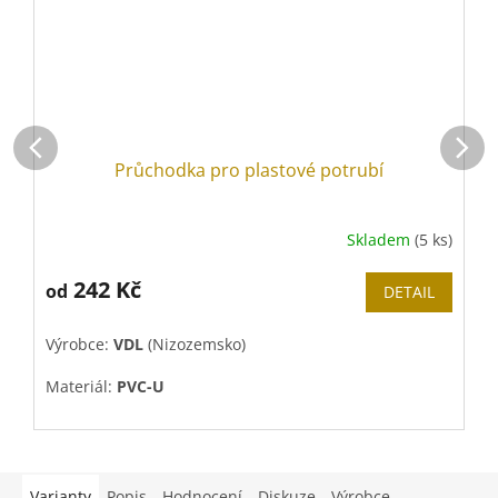
Průchodka pro plastové potrubí
Skladem
(5 ks)
242 Kč
od
DETAIL
Výrobce:
VDL
(Nizozemsko)
V
Materiál:
PVC-U
Těsnění:
EPDM
Varianty
Popis
Hodnocení
Diskuze
Výrobce