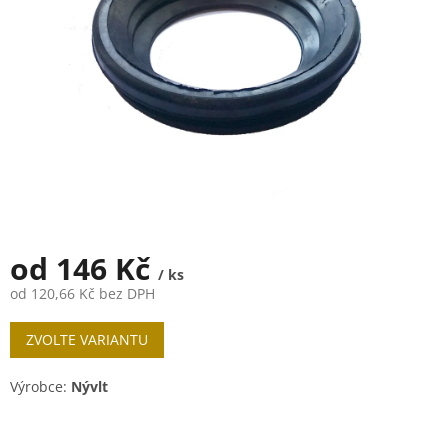
od
146 Kč
/ ks
od
120,66 Kč
bez DPH
Měrná
ZVOLTE VARIANTU
cena:
Výrobce:
Nývlt