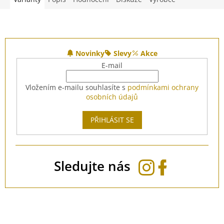
Z
á
Novinky
Slevy
Akce
p
E-mail
a
t
Vložením e-mailu souhlasíte s
podmínkami ochrany
í
osobních údajů
PŘIHLÁSIT SE
Sledujte nás