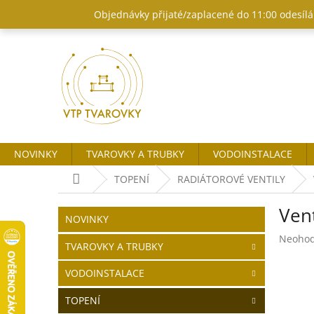
Přejít
Objednávky přijaté/zaplacené do 11:00 odesílám
na
obsah
NOVINKY
TVAROVKY A TRUBKY
VODOINSTALACE
Domů
TOPENÍ
RADIÁTOROVÉ VENTILY
P
Ven
o
Přeskočit
NOVINKY
kategorie
s
Průměr
Neoho
t
TVAROVKY A TRUBKY
hodnoc
r
produk
VODOINSTALACE
a
je
n
0,0
TOPENÍ
z
n