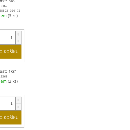
ost: 3/8”
22362
585031026172
adem
(3 ks)
O KOŠÍKU
ost: 1/2”
22363
adem
(2 ks)
O KOŠÍKU