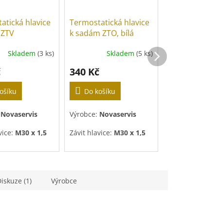
atická hlavice
Termostatická hlavice
Termostatická
 ZTV
k sadám ZTO, bílá
k sadám ZTO
Skladem
(3 ks)
Skladem
(5 ks)
Sklade
č
340 Kč
322 Kč
ošíku
Do košíku
Do košíku
:
Novaservis
Výrobce:
Novaservis
Výrobce:
Novas
vice:
M30 x 1,5
Závit hlavice:
M30 x 1,5
Závit hlavice:
M
iskuze (1)
Výrobce