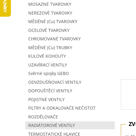
5
í
MOSAZNÉ TVAROVKY
hvězdič
p
NEREZOVÉ TVAROVKY
a
MĚDĚNÉ (Cu) TVAROVKY
n
e
OCELOVÉ TVAROVKY
l
CHROMOVANÉ TVAROVKY
MĚDĚNÉ (Cu) TRUBKY
KULOVÉ KOHOUTY
UZAVÍRACÍ VENTILY
Svěrné spojky GEBO
ODVZDUŠŇOVACÍ VENTILY
DOPOUŠTĚCÍ VENTILY
POJISTNÉ VENTILY
FILTRY A ODKALOVAČE NEČISTOT
ROZDĚLOVAČE
RADIÁTOROVÉ VENTILY
TERMOSTATICKÉ HLAVICE