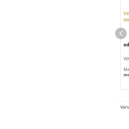
Ve
te
VE
o
Vý
Ma
mo
Vari