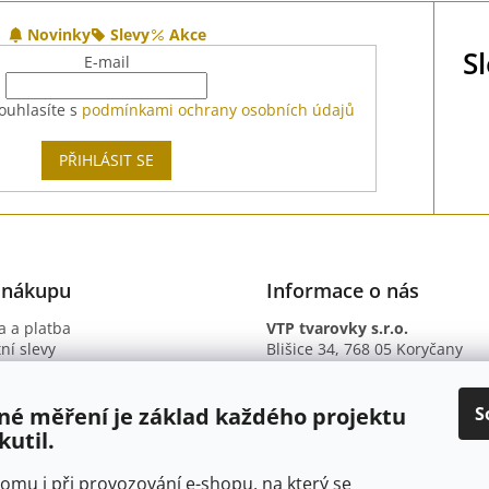
Novinky
Slevy
Akce
S
E-mail
ouhlasíte s
podmínkami ochrany osobních údajů
PŘIHLÁSIT SE
 nákupu
Informace o nás
 a platba
VTP tvarovky s.r.o.
ní slevy
Blišice 34, 768 05 Koryčany
otazy
IČ: 09895345
ní podmínky
DIČ: CZ09895345
ky ochrany osobních údajů
B. ú.: 2301934375/2010 (Fio ba
S
né měření je základ každého projektu
kutil.
 tomu i při provozování e-shopu, na který se