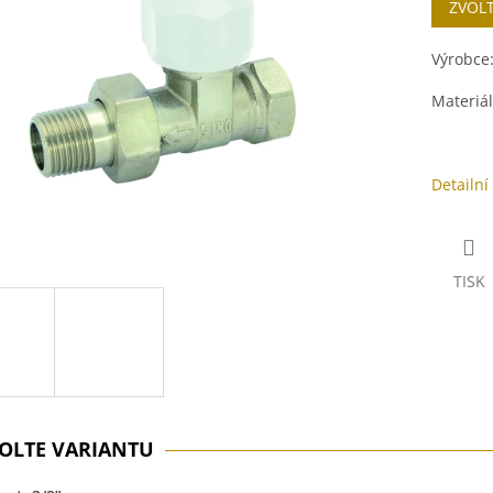
ZVOL
cena:
ek.
Výrobce
Materiál
Detailní
TISK