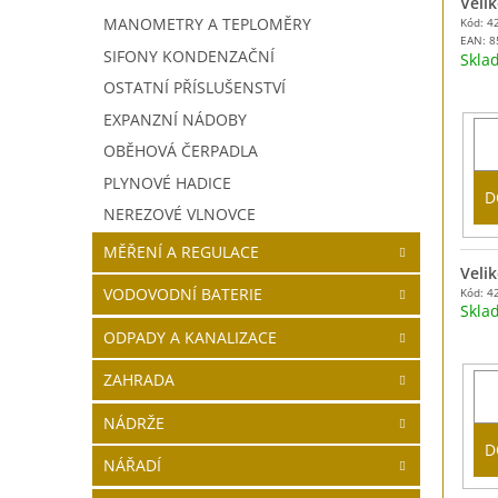
Velik
MANOMETRY A TEPLOMĚRY
Kód: 4
EAN:
8
SIFONY KONDENZAČNÍ
Skl
OSTATNÍ PŘÍSLUŠENSTVÍ
EXPANZNÍ NÁDOBY
OBĚHOVÁ ČERPADLA
PLYNOVÉ HADICE
D
NEREZOVÉ VLNOVCE
MĚŘENÍ A REGULACE
Velik
VODOVODNÍ BATERIE
Kód: 4
Skl
ODPADY A KANALIZACE
ZAHRADA
NÁDRŽE
D
NÁŘADÍ