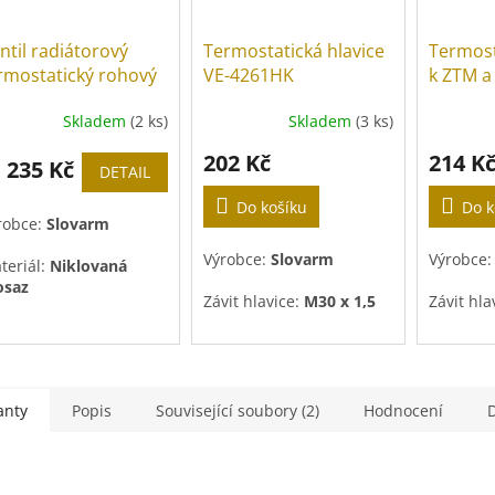
ntil radiátorový
Termostatická hlavice
Termost
rmostatický rohový
VE-4261HK
k ZTM a
-4263H
Skladem
(2 ks)
Skladem
(3 ks)
202 Kč
214 K
235 Kč
d
DETAIL
Do košíku
Do k
robce:
Slovarm
Výrobce:
Slovarm
Výrobce
teriál:
Niklovaná
saz
Závit hlavice:
M30 x 1,5
Závit hla
anty
Popis
Související soubory (2)
Hodnocení
D