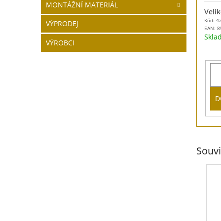
MONTÁŽNÍ MATERIÁL
Velik
Kód: 4
VÝPRODEJ
EAN:
8
Skl
VÝROBCI
D
Souvi