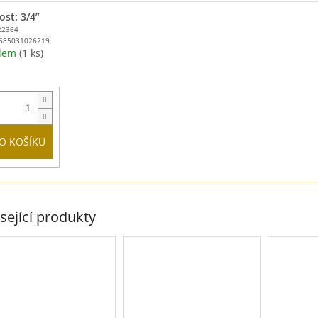
ost: 3/4”
22364
585031026219
adem
(1 ks)
O KOŠÍKU
sející produkty