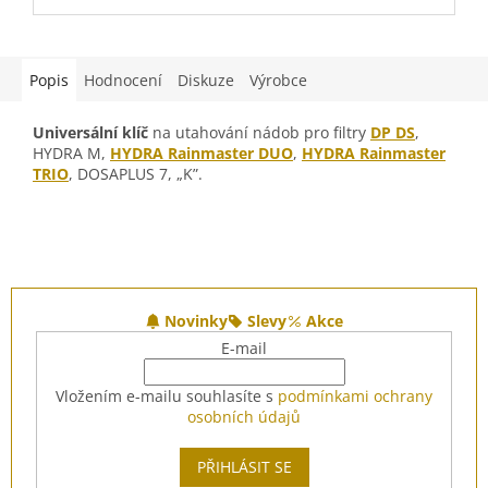
Teplota: od
+4°C
do
+45°C
T
Vnitřní závity:
1"
V
Popis
Hodnocení
Diskuze
Výrobce
Universální klíč
na utahování nádob pro filtry
DP DS
,
HYDRA M,
HYDRA Rainmaster DUO
,
HYDRA Rainmaster
TRIO
, DOSAPLUS 7, „K”.
Z
á
Novinky
Slevy
Akce
p
E-mail
a
t
Vložením e-mailu souhlasíte s
podmínkami ochrany
í
osobních údajů
PŘIHLÁSIT SE