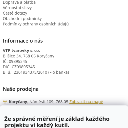
Doprava a platba
Věrnostní slevy
Časté dotazy
Obchodní podmínky
Podmínky ochrany osobních údajů
Informace o nás
VTP tvarovky s.r.o.
Blišice 34, 768 05 Koryčany
IČ: 09895345
DIČ: CZ09895345
B. ú.: 2301934375/2010 (Fio banka)
Naše prodejna
Koryčany
, Náměstí 109, 768 05
Zobrazit na mapě
Otevírací doba
Že správné měření je základ každého
Po - Čt
06:00 - 07:00
projektu ví každý kutil.
07:30 - 15:30