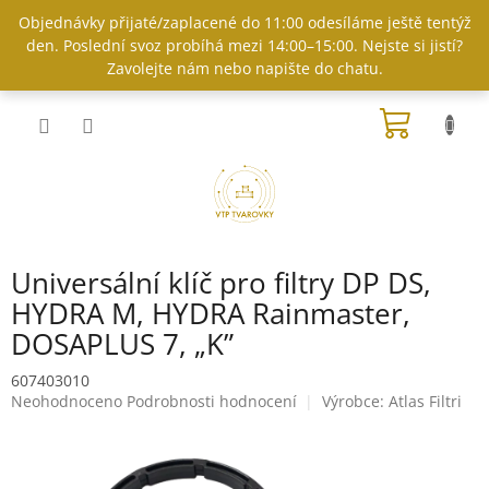
Přejít
Objednávky přijaté/zaplacené do 11:00 odesíláme ještě tentýž
na
den. Poslední svoz probíhá mezi 14:00–15:00. Nejste si jistí?
obsah
Zavolejte nám nebo napište do chatu.
NÁKUP
KOŠÍK
Universální klíč pro filtry DP DS,
HYDRA M, HYDRA Rainmaster,
DOSAPLUS 7, „K”
607403010
Průměrné
Neohodnoceno
Podrobnosti hodnocení
Výrobce:
Atlas Filtri
hodnocení
produktu
je
0,0