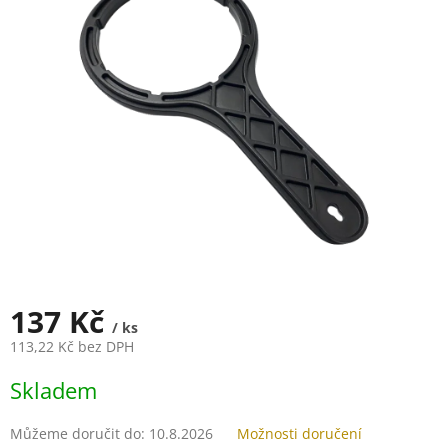
z
5
hvězdiček.
137 Kč
/ ks
113,22 Kč bez DPH
Měrná
Skladem
cena:
Můžeme doručit do:
10.8.2026
Možnosti doručení