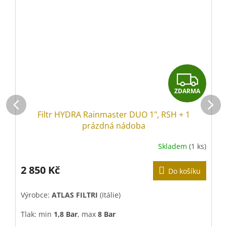
Z
ZDARMA
D
Filtr HYDRA Rainmaster DUO 1", RSH + 1
A
prázdná nádoba
R
Skladem
(1 ks)
M
2 850 Kč
Do košíku
A
Výrobce:
ATLAS FILTRI
(Itálie)
V
Tlak: min
1,8 Bar
, max
8 Bar
T