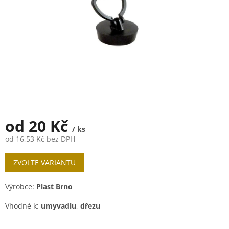
od
20 Kč
/ ks
od
16,53 Kč
bez DPH
Měrná
ZVOLTE VARIANTU
cena:
Výrobce:
Plast Brno
Vhodné k:
umyvadlu
,
dřezu