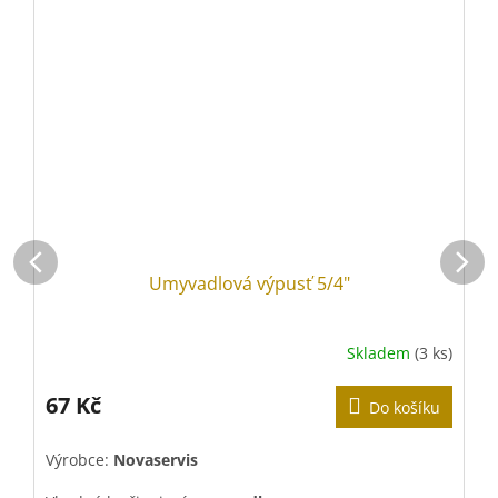
Umyvadlová výpusť 5/4"
Skladem
(3 ks)
67 Kč
Do košíku
Výrobce:
Novaservis
V