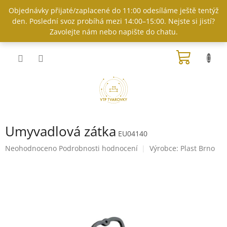
Přejít
Objednávky přijaté/zaplacené do 11:00 odesíláme ještě tentýž
na
den. Poslední svoz probíhá mezi 14:00–15:00. Nejste si jistí?
obsah
Zavolejte nám nebo napište do chatu.
NÁKUP
KOŠÍK
Umyvadlová zátka
EU04140
Průměrné
Neohodnoceno
Podrobnosti hodnocení
Výrobce:
Plast Brno
hodnocení
produktu
je
0,0
z
5
hvězdiček.