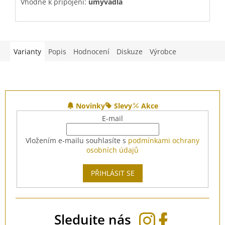
Vhodné k připojení:
umyvadla
V
Varianty
Popis
Hodnocení
Diskuze
Výrobce
Z
á
Novinky
Slevy
Akce
p
E-mail
a
t
Vložením e-mailu souhlasíte s
podmínkami ochrany
í
osobních údajů
PŘIHLÁSIT SE
Sledujte nás