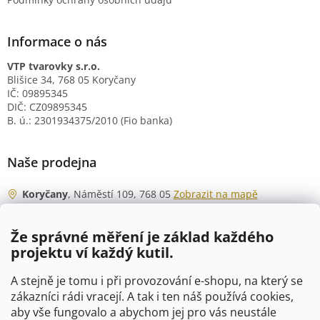
Informace o nás
VTP tvarovky s.r.o.
Blišice 34, 768 05 Koryčany
IČ: 09895345
DIČ: CZ09895345
B. ú.: 2301934375/2010 (Fio banka)
Naše prodejna
Koryčany
, Náměstí 109, 768 05
Zobrazit na mapě
Otevírací doba
Že správné měření je základ každého
Po - Čt
06:00 - 07:00
projektu ví každý kutil.
07:30 - 15:30
Pá
06:00 - 07:00
A stejně je tomu i při provozování e-shopu, na který se
07:30 - 15:00
zákazníci rádi vracejí. A tak i ten náš používá cookies,
aby vše fungovalo a abychom jej pro vás neustále
So
07:00 - 10:00