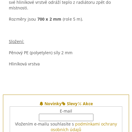
své hliníkové vrstvě odráží teplo z radiátoru zpět do
místnosti.
Rozměry jsou
700 x 2 mm
(role 5 m).
Složení:
Pěnový PE (polyetylen) síly 2 mm
Hliníková vrstva
Z
á
Novinky
Slevy
Akce
p
E-mail
a
t
Vložením e-mailu souhlasíte s
podmínkami ochrany
í
osobních údajů