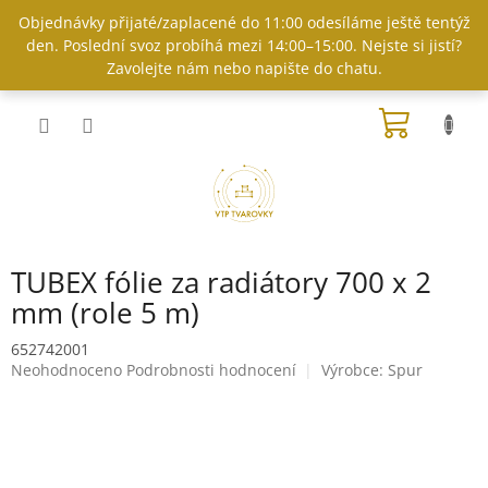
Přejít
Objednávky přijaté/zaplacené do 11:00 odesíláme ještě tentýž
na
den. Poslední svoz probíhá mezi 14:00–15:00. Nejste si jistí?
obsah
Zavolejte nám nebo napište do chatu.
NÁKUP
KOŠÍK
TUBEX fólie za radiátory 700 x 2
mm (role 5 m)
652742001
Průměrné
Neohodnoceno
Podrobnosti hodnocení
Výrobce:
Spur
hodnocení
produktu
je
0,0
z