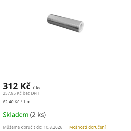
5
hvězdiček.
312 Kč
/ ks
257,85 Kč bez DPH
Měrná
62,40 Kč / 1 m
cena:
Skladem
(2 ks)
Můžeme doručit do:
10.8.2026
Možnosti doručení