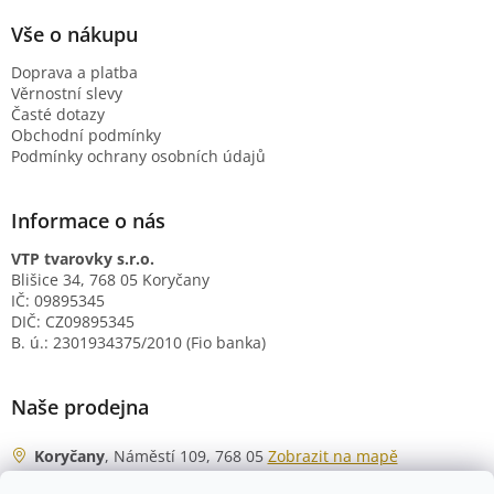
Vše o nákupu
Doprava a platba
Věrnostní slevy
Časté dotazy
Obchodní podmínky
Podmínky ochrany osobních údajů
Informace o nás
VTP tvarovky s.r.o.
Blišice 34, 768 05 Koryčany
IČ: 09895345
DIČ: CZ09895345
B. ú.: 2301934375/2010 (Fio banka)
Naše prodejna
Koryčany
, Náměstí 109, 768 05
Zobrazit na mapě
Otevírací doba