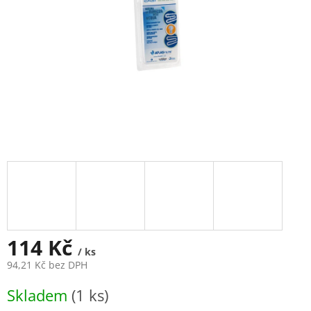
114 Kč
/ ks
94,21 Kč bez DPH
Měrná
Skladem
(1 ks)
cena: