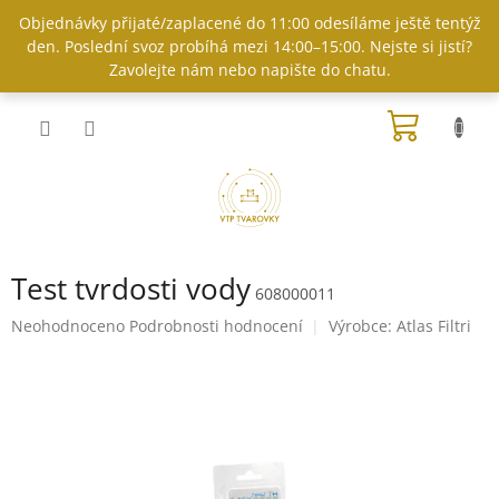
Přejít
Objednávky přijaté/zaplacené do 11:00 odesíláme ještě tentýž
na
den. Poslední svoz probíhá mezi 14:00–15:00. Nejste si jistí?
obsah
Zavolejte nám nebo napište do chatu.
NÁKUP
KOŠÍK
Test tvrdosti vody
608000011
Průměrné
Neohodnoceno
Podrobnosti hodnocení
Výrobce:
Atlas Filtri
hodnocení
produktu
je
0,0
z
5
hvězdiček.