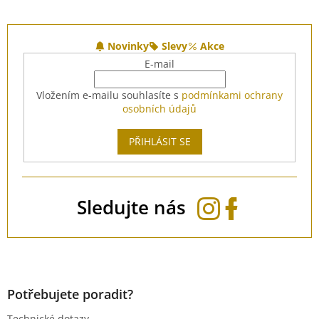
Z
á
Novinky
Slevy
Akce
p
E-mail
a
t
Vložením e-mailu souhlasíte s
podmínkami ochrany
í
osobních údajů
PŘIHLÁSIT SE
Sledujte nás
Potřebujete poradit?
Technické dotazy