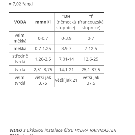
=
7,02 °angl
°DH
°f
VODA
mmol/l
(německá
(francouzská
stupnice)
stupnice)
velmi
0-0,7
0-3,9
0-7
měkká
měkká
0,7-1,25
3,9-7
7-12,5
středně
1,26-2,5
7,01-14
12,6-25
tvrdá
tvrdá
2,51-3,75
14,1-21
25,1-37,5
velmi
větší jak
větší jak
větší jak 21
tvrdá
3,75
37,5
VIDEO
s ukázkou instalace filtru HYDRA RAINMASTER