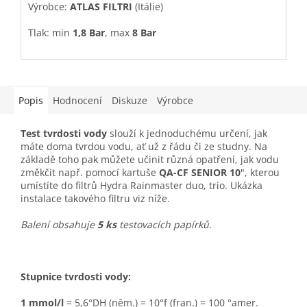
Výrobce:
ATLAS FILTRI
(Itálie)
V
Tlak: min
1,8 Bar
, max
8 Bar
Teplota: od
+4°C
do
+45°C
Vnitřní závity:
1"
Popis
Hodnocení
Diskuze
Výrobce
Test tvrdosti vody
slouží k jednoduchému určení, jak
máte doma tvrdou vodu, ať už z řádu či ze studny. Na
základě toho pak můžete učinit různá opatření, jak vodu
změkčit např. pomocí kartuše
QA-CF SENIOR 10
", kterou
umístíte do filtrů Hydra Rainmaster duo, trio. Ukázka
instalace takového filtru viz níže.
Balení obsahuje
5 ks
testovacích papírků.
Stupnice tvrdosti vody:
1 mmol/l
= 5,6°DH (něm.) = 10°f (fran.) = 100 °amer.