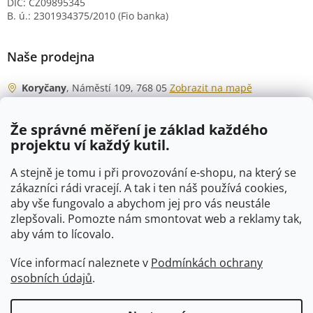
DIČ: CZ09895345
B. ú.: 2301934375/2010 (Fio banka)
Naše prodejna
Koryčany
, Náměstí 109, 768 05
Zobrazit na mapě
Otevírací doba
Že správné měření je základ každého
Po - Čt
06:00 - 07:00
projektu ví každý kutil.
07:30 - 15:30
Pá
06:00 - 07:00
A stejně je tomu i při provozování e-shopu, na který se
07:30 - 15:00
zákazníci rádi vracejí. A tak i ten náš používá cookies,
aby vše fungovalo a abychom jej pro vás neustále
So
07:00 - 10:00
zlepšovali. Pomozte nám smontovat web a reklamy tak,
Ne
zavřeno
aby vám to lícovalo.
Více informací naleznete v
Podmínkách ochrany
osobních údajů
.
Vytvořil Shoptet