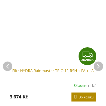
Z
ZDARMA
D
Filtr HYDRA Rainmaster TRIO 1", RSH + FA + LA
A
R
Skladem
(1 ks)
M
3 674 Kč
Do košíku
A