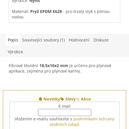
Výrobce:
Nývlt
M
z
z
5
5
Materiál:
Pryž EPDM E628
- pro trvalý styk s pitnou
T
hvězdiček.
h
vodou
Teplota:
-30ºC
až
+70ºC
Popis
Související soubory (1)
Hodnocení
Diskuze
Výrobce
Fíbrové těsnění
18,5x10x2 mm
je určeno pro plynové
aplikace, zejména pro plynové karmy.
Z
á
Novinky
Slevy
Akce
p
E-mail
a
t
Vložením e-mailu souhlasíte s
podmínkami ochrany
í
osobních údajů