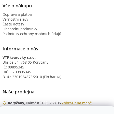
Vše o nákupu
Doprava a platba
Věrnostní slevy
Časté dotazy
Obchodní podmínky
Podmínky ochrany osobních údajů
Informace o nás
VTP tvarovky s.r.o.
Blišice 34, 768 05 Koryčany
IČ: 09895345
DIČ: CZ09895345
B. ú.: 2301934375/2010 (Fio banka)
Naše prodejna
Koryčany
, Náměstí 109, 768 05
Zobrazit na mapě
Otevírací doba