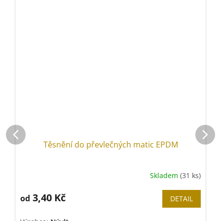
Těsnění do převlečných matic EPDM
Skladem
(31 ks)
Průměrné
P
hodnocení
h
produktu
3,40 Kč
p
od
DETAIL
je
j
5,0
5