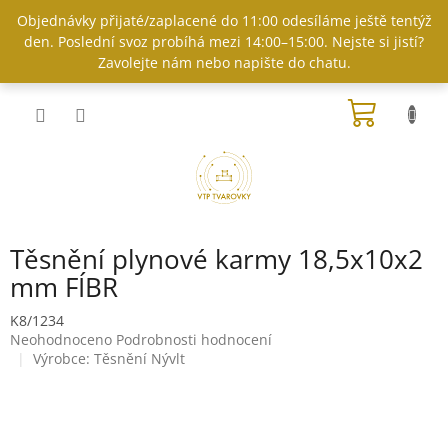
Přejít
Objednávky přijaté/zaplacené do 11:00 odesíláme ještě tentýž
na
den. Poslední svoz probíhá mezi 14:00–15:00. Nejste si jistí?
obsah
Zavolejte nám nebo napište do chatu.
NÁKUP
KOŠÍK
Těsnění plynové karmy 18,5x10x2
mm FÍBR
K8/1234
Průměrné
Neohodnoceno
Podrobnosti hodnocení
hodnocení
Výrobce:
Těsnění Nývlt
produktu
je
0,0
z