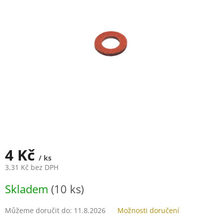
5
hvězdiček.
4 Kč
/ ks
3,31 Kč bez DPH
Měrná
Skladem
(10 ks)
cena:
Můžeme doručit do:
11.8.2026
Možnosti doručení