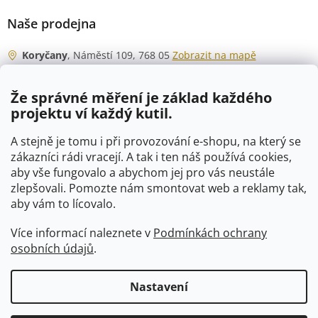
Naše prodejna
Koryčany
, Náměstí 109, 768 05
Zobrazit na mapě
Otevírací doba
Že správné měření je základ každého
Po - Čt
06:00 - 07:00
projektu ví každý kutil.
07:30 - 15:30
Pá
06:00 - 07:00
A stejně je tomu i při provozování e-shopu, na který se
07:30 - 15:00
zákazníci rádi vracejí. A tak i ten náš používá cookies,
aby vše fungovalo a abychom jej pro vás neustále
So
07:00 - 10:00
zlepšovali. Pomozte nám smontovat web a reklamy tak,
Ne
zavřeno
aby vám to lícovalo.
Více informací naleznete v
Podmínkách ochrany
osobních údajů
.
Vytvořil Shoptet
Nastavení