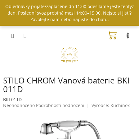
Přejít
Objednávky přijaté/zaplacené do 11:00 odesíláme ještě tentýž
na
den. Poslední svoz probíhá mezi 14:00–15:00. Nejste si jistí?
obsah
Zavolejte nám nebo napište do chatu.
NÁKUP
KOŠÍK
STILO CHROM Vanová baterie BKI
011D
BKI 011D
Průměrné
Neohodnoceno
Podrobnosti hodnocení
Výrobce:
Kuchinox
hodnocení
produktu
je
0,0
z