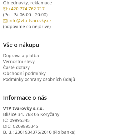
Objednávky, reklamace
+420 774 762 717
(Po - Pá 06:00 - 20:00)
info@vtp-tvarovky.cz
(odpovíme co nejdříve)
Vše o nákupu
Doprava a platba
Věrnostní slevy
Časté dotazy
Obchodní podmínky
Podmínky ochrany osobních údajů
Informace o nás
VTP tvarovky s.r.o.
Blišice 34, 768 05 Koryčany
IČ: 09895345
DIČ: CZ09895345
B. ú.: 2301934375/2010 (Fio banka)