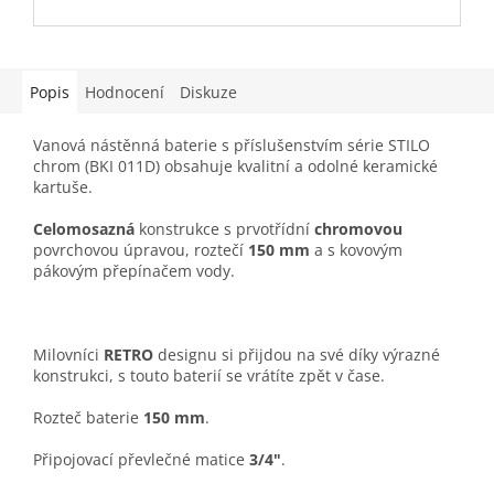
Popis
Hodnocení
Diskuze
Vanová nástěnná baterie s příslušenstvím série STILO
chrom
(BKI 011D) obsahuje k
valitní a odolné keramické
kartuše.
Celomosazná
konstrukce s p
rvotřídní
chromovou
povrchovou úpravou, roztečí
150 mm
a s
kovovým
pákovým přepínačem vody.
Milovníci
RETRO
designu si přijdou na své díky výrazné
konstrukci, s touto baterií se vrátíte zpět v čase.
Rozteč baterie
150 mm
.
Připojovací převlečné matice
3/4"
.