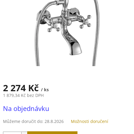
5
hvězdiček.
2 274 Kč
/ ks
1 879,34 Kč bez DPH
Měrná
Na objednávku
cena:
Můžeme doručit do:
28.8.2026
Možnosti doručení