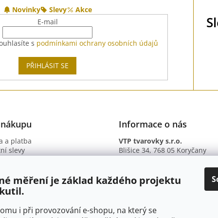
Novinky
Slevy
Akce
S
E-mail
ouhlasíte s
podmínkami ochrany osobních údajů
PŘIHLÁSIT SE
 nákupu
Informace o nás
 a platba
VTP tvarovky s.r.o.
ní slevy
Blišice 34, 768 05 Koryčany
otazy
IČ: 09895345
ní podmínky
DIČ: CZ09895345
ky ochrany osobních údajů
B. ú.: 2301934375/2010 (Fio ba
S
né měření je základ každého projektu
kutil.
 tomu i při provozování e-shopu, na který se