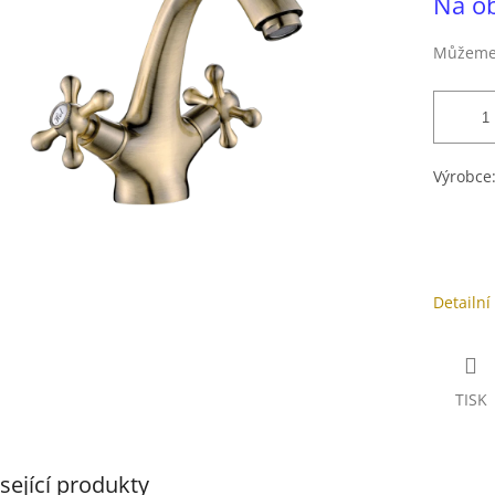
Na o
cena:
ek.
Můžeme 
Výrobce
Detailní
TISK
sející produkty