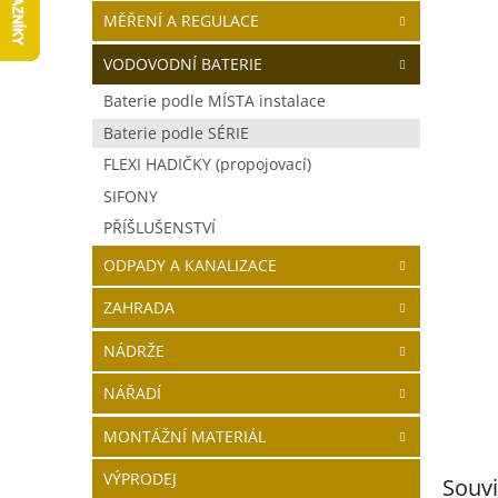
5
í
MĚŘENÍ A REGULACE
hvězdič
p
a
VODOVODNÍ BATERIE
n
Baterie podle MÍSTA instalace
e
Baterie podle SÉRIE
l
FLEXI HADIČKY (propojovací)
SIFONY
PŘÍŠLUŠENSTVÍ
ODPADY A KANALIZACE
ZAHRADA
NÁDRŽE
NÁŘADÍ
MONTÁŽNÍ MATERIÁL
VÝPRODEJ
Souvi