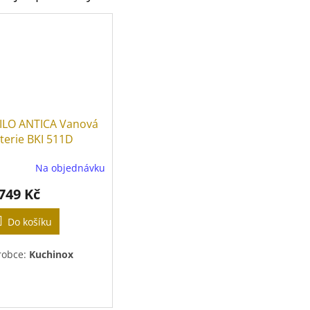
ILO ANTICA Vanová
terie BKI 511D
Na objednávku
 749 Kč
Do košíku
robce:
Kuchinox