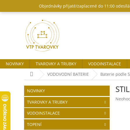
Přejít
Objednávky přijaté/zaplacené do 11:00 odesílám
na
obsah
NOVINKY
TVAROVKY A TRUBKY
VODOINSTALACE
Domů
VODOVODNÍ BATERIE
Baterie podle 
P
STI
o
Přeskočit
NOVINKY
kategorie
s
Průměr
Neoho
t
TVAROVKY A TRUBKY
hodnoc
r
produk
VODOINSTALACE
a
je
n
0,0
TOPENÍ
z
n