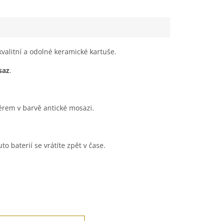
k
valitní a odolné keramické kartuše.
saz
.
ěrem v barvě antické mosazi.
to baterií se vrátíte zpět v čase.