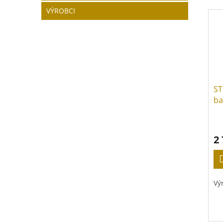
VÝROBCI
ST
ba
2
Vý