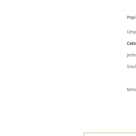
Popi
Umyv
Cel
Jedn
Souč
Milo
Z