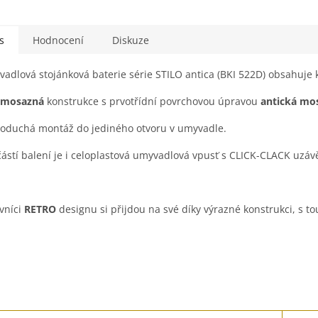
s
Hodnocení
Diskuze
adlová stojánková baterie série STILO antica
(BKI 522D) obsahuje 
omosazná
konstrukce s p
rvotřídní
povrchovou úpravou
antická mo
oduchá montáž do jediného otvoru v umyvadle.
ástí balení je i celoplastová umyvadlová vpusť s CLICK-CLACK uzáv
vníci
RETRO
designu si přijdou na své díky výrazné konstrukci, s tou