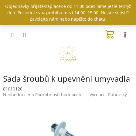
Přejít
Objednávky přijaté/zaplacené do 11:00 odesíláme ještě tentýž
na
den. Poslední svoz probíhá mezi 14:00–15:00. Nejste si jistí?
obsah
Zavolejte nám nebo napište do chatu.
NÁKUP
KOŠÍK
Sada šroubů k upevnění umyvadla
81010120
Průměrné
Neohodnoceno
Podrobnosti hodnocení
Výrobce:
Rabovský
hodnocení
produktu
je
0,0
z
5
hvězdiček.