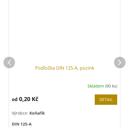
Podložka DIN 125-A, pozink
Skladem
(90 ks)
0,20 Kč
od
DETAIL
Výrobce:
Koňařík
V
DIN 125-A
D