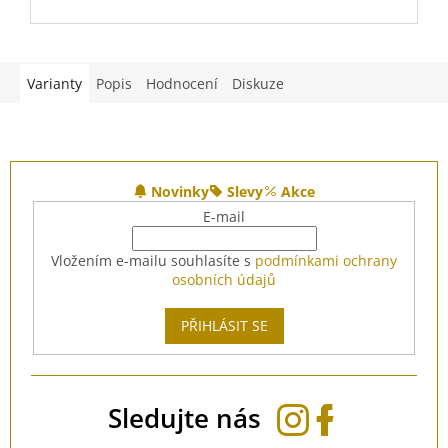
Varianty
Popis
Hodnocení
Diskuze
Z
á
Novinky
Slevy
Akce
p
E-mail
a
t
Vložením e-mailu souhlasíte s
podmínkami ochrany
í
osobních údajů
PŘIHLÁSIT SE
Sledujte nás