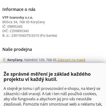
Informace o nás
VTP tvarovky s.r.o.
Blišice 34, 768 05 Koryčany
IČ: 09895345
DIČ: CZ09895345
B. ú.: 2301934375/2010 (Fio banka)
Naše prodejna
Koryčany
, Náměstí 109, 768 05
Zobrazit na mapě
Otevírací doba
Že správné měření je základ každého
Po - Čt
06:00 - 07:00
projektu ví každý kutil.
07:30 - 15:30
Pá
06:00 - 07:00
A stejně je tomu i při provozování e-shopu, na který se
07:30 - 15:00
zákazníci rádi vracejí. A tak i ten náš používá cookies,
aby vše fungovalo a abychom jej pro vás neustále
So
07:00 - 10:00
zlepšovali. Pomozte nám smontovat web a reklamy tak,