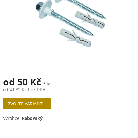
od
50 Kč
/ ks
od
41,32 Kč
bez DPH
Měrná
ZVOLTE VARIANTU
cena:
Výrobce:
Rabovský