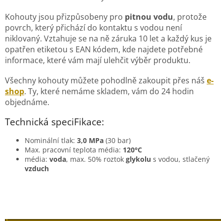
Kohouty jsou přizpůsobeny pro
pitnou vodu
, protože
povrch, který přichází do kontaktu s vodou není
niklovaný. Vztahuje se na ně záruka 10 let a každý kus je
opatřen etiketou s EAN kódem, kde najdete potřebné
informace, které vám mají ulehčit výběr produktu.
Všechny kohouty můžete pohodlně zakoupit přes náš
e-
shop
. Ty, které nemáme skladem, vám do 24 hodin
objednáme.
Technická speciFikace:
Nominální tlak:
3,0 MPa
(30 bar)
Max. pracovní teplota média:
120°C
média:
voda
, max. 50% roztok
glykolu
s vodou, stlačený
vzduch