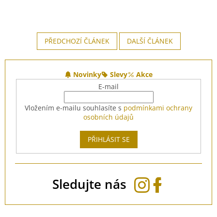
PŘEDCHOZÍ ČLÁNEK
DALŠÍ ČLÁNEK
Z
á
Novinky
Slevy
Akce
p
E-mail
a
t
Vložením e-mailu souhlasíte s
podmínkami ochrany
í
osobních údajů
PŘIHLÁSIT SE
Sledujte nás