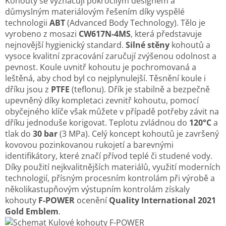
Kohouty se vyznačují pokročilým designem a
důmyslným materiálovým řešením díky vyspělé
technologii
ABT
(Advanced Body Technology). Tělo je
vyrobeno z mosazi
CW617N-4MS
, která představuje
nejnovější hygienický standard.
Silné stěny
kohoutů a
vysoce kvalitní zpracování zaručují zvýšenou odolnost a
pevnost. Koule uvnitř kohoutu je pochromovaná a
leštěná, aby chod byl co nejplynulejší. Těsnění koule i
dříku jsou z
PTFE
(teflonu). Dřík je stabilně a bezpečně
upevněný díky kompletaci zevnitř kohoutu, pomocí
obyčejného klíče však můžete v případě potřeby závit na
dříku jednoduše korigovat. Teplotu zvládnou do
120°C
a
tlak do
30 bar
(3 MPa). Celý koncept kohoutů je završený
kovovou pozinkovanou rukojetí a barevnými
identifikátory, které značí přívod teplé či studené vody.
Díky použití nejkvalitnějších materiálů, využití moderních
technologií, přísným procesním kontrolám při výrobě a
několikastupňovým výstupním kontrolám získaly
kohouty
F-POWER
ocenění
Quality International 2021
Gold Emblem
.