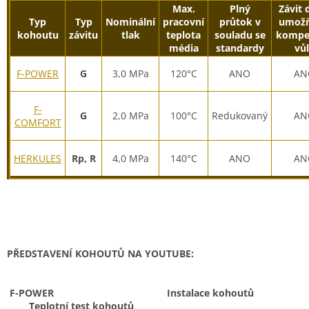
Max.
Plný
Závit 
Typ
Typ
Nominální
pracovní
průtok v
umožň
kohoutu
závitu
tlak
teplota
souladu se
kompe
média
standardy
vů
F-POWER
G
3,0 MPa
120°C
ANO
AN
F-
G
2,0 MPa
100°C
Redukovaný
AN
COMFORT
HERKULES
Rp, R
4,0 MPa
140°C
ANO
AN
PŘEDSTAVENÍ KOHOUTŮ NA YOUTUBE:
F-POWER Instalace kohoutů
Teplotní test kohoutů