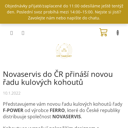
Přejít
Objednávky přijaté/zaplacené do 11:00 odesíláme ještě tentýž
na
den. Poslední svoz probíhá mezi 14:00–15:00. Nejste si jistí?
obsah
Zavolejte nám nebo napište do chatu.
NÁKUP
KOŠÍK
Novaservis do ČR přináší novou
řadu kulových kohoutů
10.1.2022
Představujeme vám novou řadu kulových kohoutů řady
F-POWER
od výrobce
FERRO
, které do České republiky
distribuuje společnost
NOVASERVIS
.