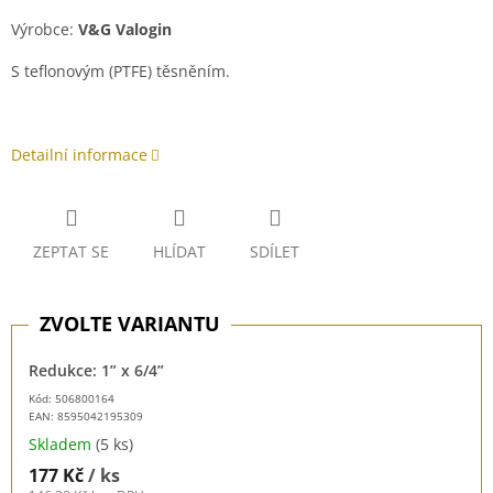
Výrobce:
V&G Valogin
S teflonovým (PTFE) těsněním.
Detailní informace
ZEPTAT SE
HLÍDAT
SDÍLET
Redukce: 1” x 6/4”
Kód: 506800164
EAN:
8595042195309
Skladem
(5 ks)
177 Kč
/ ks