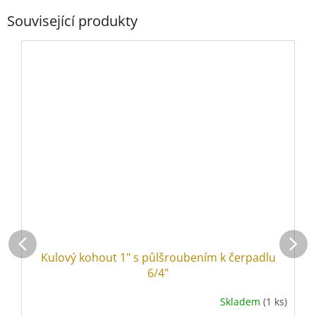
Související produkty
Kulový kohout 1" s půlšroubením k čerpadlu
6/4"
Skladem
(1 ks)
Průměrné