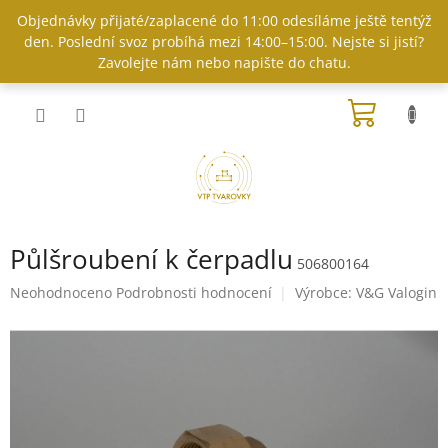
Přejít
Objednávky přijaté/zaplacené do 11:00 odesíláme ještě tentýž
na
den. Poslední svoz probíhá mezi 14:00–15:00. Nejste si jistí?
obsah
Zavolejte nám nebo napište do chatu.
NÁKUP
KOŠÍK
Půlšroubení k čerpadlu
506800164
Průměrné
Neohodnoceno
Podrobnosti hodnocení
Výrobce:
V&G Valogin
hodnocení
produktu
je
0,0
z
5
hvězdiček.