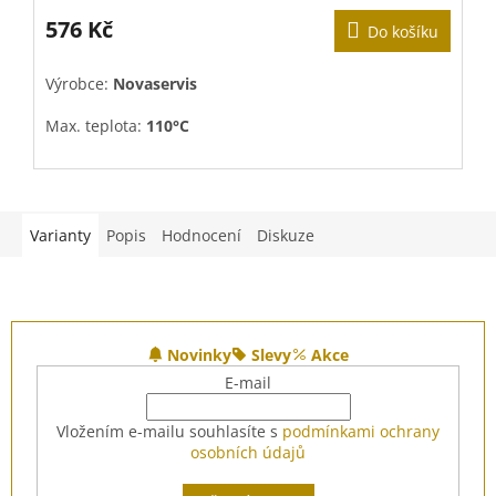
hodnocení
produktu
576 Kč
Do košíku
je
5,0
V
Výrobce:
Novaservis
z
5
Max. teplota:
110°C
hvězdiček.
Max. tlak:
10 bar
(=1 MPa)
Varianty
Popis
Hodnocení
Diskuze
Z
á
Novinky
Slevy
Akce
p
E-mail
a
t
Vložením e-mailu souhlasíte s
podmínkami ochrany
í
osobních údajů