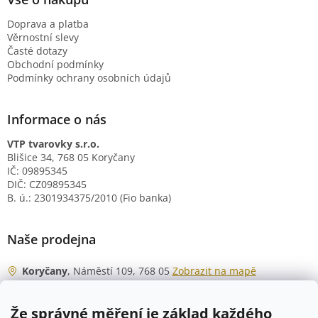
Doprava a platba
Věrnostní slevy
Časté dotazy
Obchodní podmínky
Podmínky ochrany osobních údajů
Informace o nás
VTP tvarovky s.r.o.
Blišice 34, 768 05 Koryčany
IČ: 09895345
DIČ: CZ09895345
B. ú.: 2301934375/2010 (Fio banka)
Naše prodejna
Koryčany
, Náměstí 109, 768 05
Zobrazit na mapě
Otevírací doba
Že správné měření je základ každého
Po - Čt
06:00 - 07:00