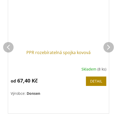
PPR rozebíratelná spojka kovová
Skladem
(8 ks)
67,40 Kč
od
DETAIL
Výrobce:
Donsen
V