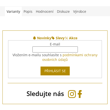
Varianty
Popis
Hodnocení
Diskuze
Výrobce
Z
á
Novinky
Slevy
Akce
p
E-mail
a
t
Vložením e-mailu souhlasíte s
podmínkami ochrany
í
osobních údajů
PŘIHLÁSIT SE
Sledujte nás