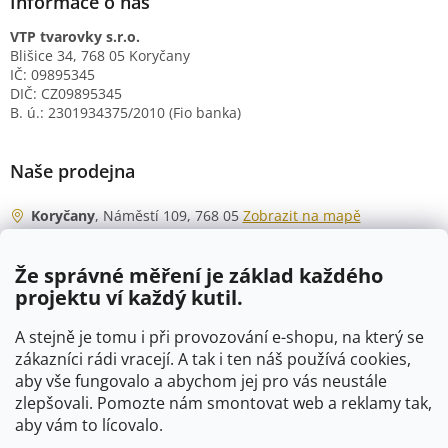
Informace o nás
VTP tvarovky s.r.o.
Blišice 34, 768 05 Koryčany
IČ: 09895345
DIČ: CZ09895345
B. ú.: 2301934375/2010 (Fio banka)
Naše prodejna
Koryčany
, Náměstí 109, 768 05
Zobrazit na mapě
Otevírací doba
Že správné měření je základ každého
Po - Čt
06:00 - 07:00
projektu ví každý kutil.
07:30 - 15:30
Pá
06:00 - 07:00
A stejně je tomu i při provozování e-shopu, na který se
07:30 - 15:00
zákazníci rádi vracejí. A tak i ten náš používá cookies,
aby vše fungovalo a abychom jej pro vás neustále
So
07:00 - 10:00
zlepšovali. Pomozte nám smontovat web a reklamy tak,
Ne
zavřeno
aby vám to lícovalo.