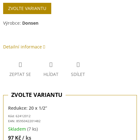
Měrná
ZVOLTE VARIANTU
cena:
Výrobce:
Donsen
Detailní informace
ZEPTAT SE
HLÍDAT
SDÍLET
Redukce: 20 x 1/2”
Kód: 62412012
EAN:
8595042201482
Skladem
(7 ks)
97 Kč
/ ks