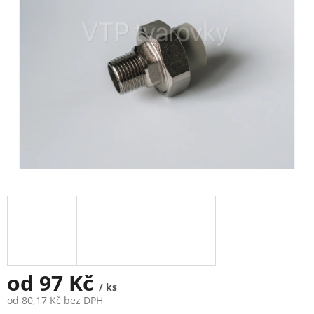
5
hvězdiček.
od
97 Kč
/ ks
od
80,17 Kč
bez DPH