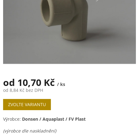
od
10,70 Kč
/ ks
od
8,84 Kč
bez DPH
Měrná
ZVOLTE VARIANTU
cena:
Výrobce:
Donsen / Aquaplast / FV Plast
(výrobce dle naskladnění)