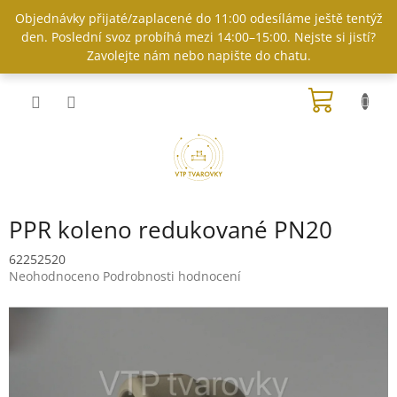
Přejít
Objednávky přijaté/zaplacené do 11:00 odesíláme ještě tentýž
na
den. Poslední svoz probíhá mezi 14:00–15:00. Nejste si jistí?
obsah
Zavolejte nám nebo napište do chatu.
NÁKUP
KOŠÍK
PPR koleno redukované PN20
62252520
Průměrné
Neohodnoceno
Podrobnosti hodnocení
hodnocení
produktu
je
0,0
z
5
hvězdiček.