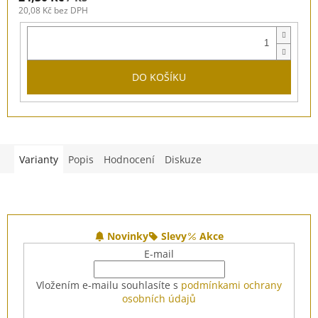
20,08 Kč bez DPH
DO KOŠÍKU
Varianty
Popis
Hodnocení
Diskuze
Z
á
Novinky
Slevy
Akce
p
E-mail
a
t
Vložením e-mailu souhlasíte s
podmínkami ochrany
í
osobních údajů