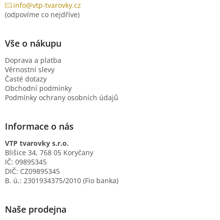
info@vtp-tvarovky.cz
(odpovíme co nejdříve)
Vše o nákupu
Doprava a platba
Věrnostní slevy
Časté dotazy
Obchodní podmínky
Podmínky ochrany osobních údajů
Informace o nás
VTP tvarovky s.r.o.
Blišice 34, 768 05 Koryčany
IČ: 09895345
DIČ: CZ09895345
B. ú.: 2301934375/2010 (Fio banka)
Naše prodejna