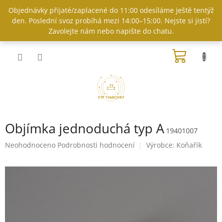
Přejít
Objednávky přijaté/zaplacené do 11:00 odesíláme ještě tentýž
na
den. Poslední svoz probíhá mezi 14:00–15:00. Nejste si jistí?
obsah
Zavolejte nám nebo napište do chatu.
NÁKUP
KOŠÍK
Objímka jednoduchá typ A
19401007
Průměrné
Neohodnoceno
Podrobnosti hodnocení
Výrobce:
Koňařík
hodnocení
produktu
je
0,0
z
5
hvězdiček.