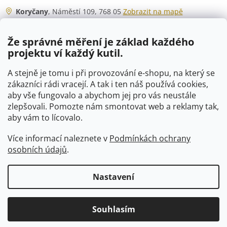
Koryčany
, Náměstí 109, 768 05
Zobrazit na mapě
Otevírací doba
Že správné měření je základ každého
Po - Čt
06:00 - 07:00
projektu ví každý kutil.
07:30 - 15:30
Pá
06:00 - 07:00
A stejně je tomu i při provozování e-shopu, na který se
07:30 - 15:00
zákazníci rádi vracejí. A tak i ten náš používá cookies,
aby vše fungovalo a abychom jej pro vás neustále
So
07:00 - 10:00
zlepšovali. Pomozte nám smontovat web a reklamy tak,
Ne
zavřeno
aby vám to lícovalo.
Více informací naleznete v
Podmínkách ochrany
osobních údajů
.
Vytvořil Shoptet
Nastavení
Copyright 2026
VTP-tvarovky.cz
. Všechna práva vyhrazena.
Souhlasím
Upravit nastavení cookies