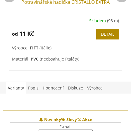
Potravinářská hadička CRISTALLO EXTRA
Skladem
(98 m)
11 Kč
od
DETAIL
Výrobce:
FITT
(Itálie)
G
Materiál:
PVC
(neobsahuje Ftaláty)
Varianty
Popis
Hodnocení
Diskuze
Výrobce
Z
á
Novinky
Slevy
Akce
p
E-mail